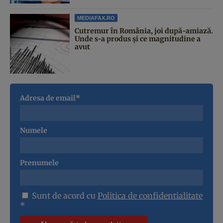
MEDIAFAX.RO
Cutremur în România, joi după-amiază.
Unde s-a produs și ce magnitudine a
avut
Adresa de email*
Numele
Prenumele
Sunt de acord cu
Politica de confidentialitate
*