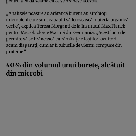
pentru a-și da seama cu ce se hrănesc aceștia.
„Analizele noastre au arătat că bureții au simbioți
microbieni care sunt capabili să folosească materia organică
veche”, explică Teresa Morganti de la Institutul Max Planck
pentru Microbiologie Marină din Germania. „Acest lucru le
permite să se hrănească cu
rămășițele foștilor locuitori,
acum dispăruți, cum ar fi tuburile de viermi compuse din
proteine.”
40% din volumul unui burete, alcătuit
din microbi