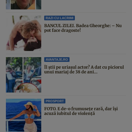
RAZI CU LACRIMI
BANCUL ZILEI. Badea Gheorghe: – Nu
pot face dragoste!
AVANTAJE.RO
Îl știi pe uriașul actor? A dat cu piciorul
unui mariaj de 38 de ani...
PROSPORT
FOTO. E de-o frumusețe rară, dar își
acuză iubitul de violență