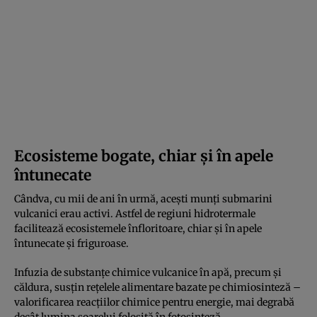
Ecosisteme bogate, chiar și în apele
întunecate
Cândva, cu mii de ani în urmă, acești munți submarini
vulcanici erau activi. Astfel de regiuni hidrotermale
facilitează ecosistemele înfloritoare, chiar și în apele
întunecate și friguroase.
Infuzia de substanțe chimice vulcanice în apă, precum și
căldura, susțin rețelele alimentare bazate pe chimiosinteză –
valorificarea reacțiilor chimice pentru energie, mai degrabă
decât lumina soarelui folosită în fotosinteză.