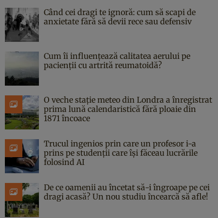
Când cei dragi te ignoră: cum să scapi de
anxietate fără să devii rece sau defensiv
Cum îi influențează calitatea aerului pe
pacienții cu artrită reumatoidă?
O veche stație meteo din Londra a înregistrat
prima lună calendaristică fără ploaie din
1871 încoace
Trucul ingenios prin care un profesor i-a
prins pe studenții care își făceau lucrările
folosind AI
De ce oamenii au încetat să-i îngroape pe cei
dragi acasă? Un nou studiu încearcă să afle!