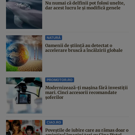
Nu numai că delfinii pot folosi unelte,
dar acest lucru le și modifică genele
NATURĂ
Oamenii de știință au detectat o
accelerare bruscă a încălzirii globale
PROMOTOR.RO
Modernizează-ți mașina fără investiții
mari. Cinci accesorii recomandate
șoferilor
CIAO.RO
Poveştile de iubire care au rămas doar o
amintire! Imagini tari cu Gina Pistol,