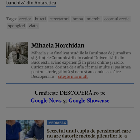
banchiză din Antarctica
Tags:
arctica
bureti
cercetatori
hrana
microbi
oceanul arctic
spongieri
viata
Mihaela Horchidan
Mihaela și-a finalizat studiile la Facultatea de Jurnalism
și Științele Comunicării din cadrul Universității din
București, având experiență în presa online și radio.
Curiozitatea, dorința de a afla cât mai multe și pasiunea
pentru istorie, ştiinţă şi natură au condus-o către
Descopera.ro
citește mai mult
Urmărește DESCOPERĂ.ro pe
Google News
Google Showcase
și
MEDIAFAX
Secretul unui cuplu de pensionari care
nu are datorii: metoda plicurilor le-a