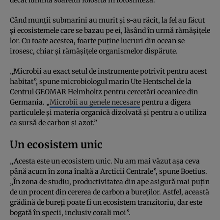
Când munții submarini au murit și s-au răcit, la fel au făcut
și ecosistemele care se bazau pe ei, lăsând în urmă rămășițele
lor. Cu toate acestea, foarte puține lucruri din ocean se
irosesc, chiar și rămășițele organismelor dispărute.
„Microbii au exact setul de instrumente potrivit pentru acest
habitat”, spune microbiologul marin Ute Hentschel de la
Centrul GEOMAR Helmholtz pentru cercetări oceanice din
Germania. „
Microbii au genele necesare
pentru a digera
particulele și materia organică dizolvată și pentru a o utiliza
ca sursă de carbon și azot.”
Un ecosistem unic
„Acesta este un ecosistem unic. Nu am mai văzut așa ceva
până acum în zona înaltă a Arcticii Centrale”, spune Boetius.
„În zona de studiu, productivitatea din ape asigură mai puțin
de un procent din cererea de carbon a bureților. Astfel, această
grădină de bureți poate fi un ecosistem tranzitoriu, dar este
bogată în specii, inclusiv corali moi”.