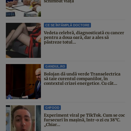
schimbat viața
CE SE ÎNTÂMPLĂ DOCTORE
Vedeta celebră, diagnosticată cu cancer
pentru a doua oară, dar a ales să
păstreze totul...
GANDUL.RO
Bolojan dă undă verde Transelectrica
să taie curentul companiilor, în
contextul crizei energetice. Cu cât...
G4FOOD
Experiment viral pe TikTok. Cum se coc
fursecuri în mașină, într-o zi cu 38°C.
„Chiar...