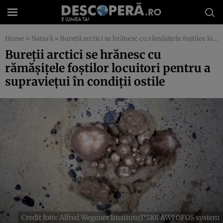
Home
»
Natură
»
Bureții arctici se hrănesc cu rămășițele foștilor locuitori pentru a supraviețui în condiții ostile
Bureții arctici se hrănesc cu
rămășițele foștilor locuitori pentru a
supraviețui în condiții ostile
Credit foto: Alfred Wegener Institute/PS101 AWI OFOS system