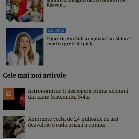
Răzvan...
GO4IT.RO
O jucărie din Lidl a explodat la căldură:
copil cu grefă de piele
Cele mai noi articole
Astronomii ar fi descoperit prima exolună
din afara Sistemului Solar
Amprente vechi de 1,4 milioane de ani
dezvăluie o rudă uriașă a omului