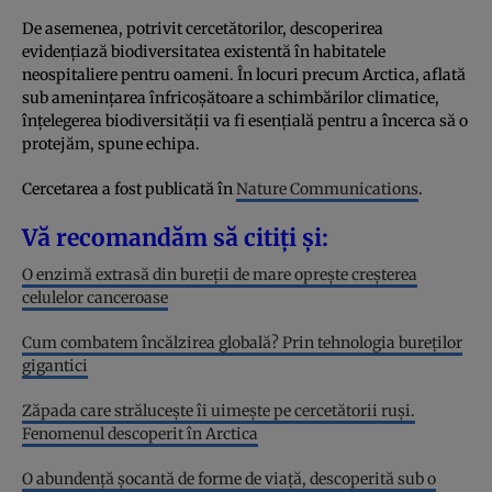
De asemenea, potrivit cercetătorilor, descoperirea
evidențiază biodiversitatea existentă în habitatele
neospitaliere pentru oameni. În locuri precum Arctica, aflată
sub amenințarea înfricoșătoare a schimbărilor climatice,
înțelegerea biodiversității va fi esențială pentru a încerca să o
protejăm, spune echipa.
Cercetarea a fost publicată în
Nature Communications
.
Vă recomandăm să citiți și:
O enzimă extrasă din bureţii de mare opreşte creşterea
celulelor canceroase
Cum combatem încălzirea globală? Prin tehnologia bureţilor
gigantici
Zăpada care strălucește îi uimește pe cercetătorii ruși.
Fenomenul descoperit în Arctica
O abundență șocantă de forme de viață, descoperită sub o