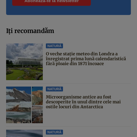
Iți recomandăm
NATURĂ
O veche stație meteo din Londra a
înregistrat prima lună calendaristică
fără ploaie din 1871 încoace
NATURĂ
Microorganisme antice au fost
descoperite în unul dintre cele mai
ostile locuri din Antarctica
NATURĂ