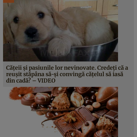
Căţeii şi pasiunile lor nevinovate. Credeţi că a
reuşit stăpâna să-şi convingă căţelul să iasă
din cadă? – VIDEO