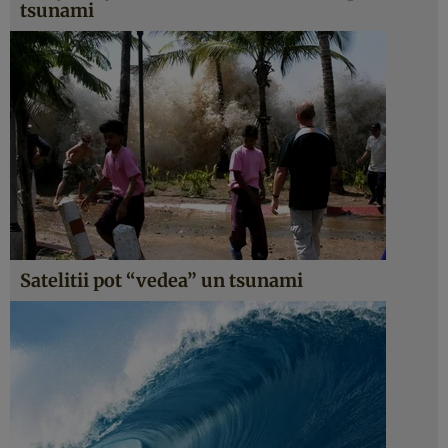
tsunami
Satelitii pot “vedea” un tsunami