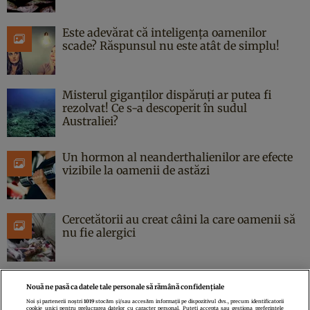
Este adevărat că inteligența oamenilor
scade? Răspunsul nu este atât de simplu!
Misterul giganților dispăruți ar putea fi
rezolvat! Ce s-a descoperit în sudul
Australiei?
Un hormon al neanderthalienilor are efecte
vizibile la oamenii de astăzi
Cercetătorii au creat câini la care oamenii să
nu fie alergici
Nouă ne pasă ca datele tale personale să rămână confidențiale
Noi și partenerii noștri
1019
stocăm și/sau accesăm informații pe dispozitivul dvs., precum identificatorii
cookie unici pentru prelucrarea datelor cu caracter personal. Puteți accepta sau gestiona preferințele