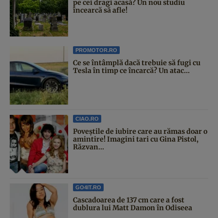
pe cei dragi acasă? Un nou studiu
încearcă să afle!
PROMOTOR.RO
Ce se întâmplă dacă trebuie să fugi cu
Tesla în timp ce încarcă? Un atac...
CIAO.RO
Poveştile de iubire care au rămas doar o
amintire! Imagini tari cu Gina Pistol,
Răzvan...
GO4IT.RO
Cascadoarea de 137 cm care a fost
dublura lui Matt Damon în Odiseea