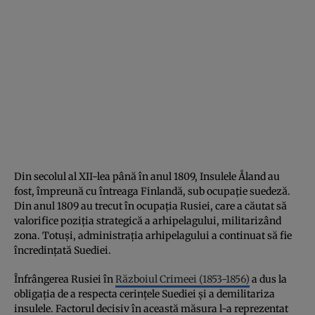
Din secolul al XII-lea până în anul 1809, Insulele Åland au
fost, împreună cu întreaga Finlandă, sub ocupaţie suedeză.
Din anul 1809 au trecut în ocupaţia Rusiei, care a căutat să
valorifice poziţia strategică a arhipelagului, militarizând
zona. Totuşi, administraţia arhipelagului a continuat să fie
încredinţată Suediei.
Înfrângerea Rusiei în
Războiul Crimeei (1853-1856)
a dus la
obligaţia de a respecta cerinţele Suediei şi a demilitariza
insulele. Factorul decisiv în această măsura l-a reprezentat