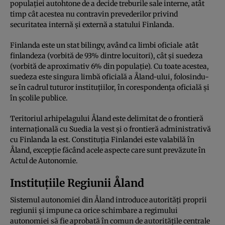
populaţiei autohtone de a decide treburile sale interne, atât
timp cât acestea nu contravin prevederilor privind
securitatea internă şi externă a statului Finlanda.
Finlanda este un stat bilingv, având ca limbi oficiale atât
finlandeza (vorbită de 93% dintre locuitori), cât şi suedeza
(vorbită de aproximativ 6% din populaţie). Cu toate acestea,
suedeza este singura limbă oficială a Åland-ului, folosindu-
se în cadrul tuturor instituţiilor, în corespondenţa oficială şi
în şcolile publice.
Teritoriul arhipelagului Åland este delimitat de o frontieră
internaţională cu Suedia la vest şi o frontieră administrativă
cu Finlanda la est. Constituţia Finlandei este valabilă în
Åland, excepţie făcând acele aspecte care sunt prevăzute în
Actul de Autonomie.
Instituţiile Regiunii Åland
Sistemul autonomiei din Åland introduce autorităţi proprii
regiunii şi impune ca orice schimbare a regimului
autonomiei să fie aprobată în comun de autorităţile centrale