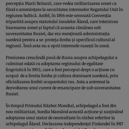
percepţia Marii Britanii, care vedea militarizarea zonei ca
fiind o ameninţare la securitatea intereselor Regatului Unit în
regiunea baltică. Astfel, în 1856 este semnată Convenţia
tripartită asupra statutului insulelor Åland, care interzicea
înarmarea zonei şi faptul că aceasta rămânea sub
suveranitatea Rusiei, dar era menţinută administraţia
suedeză pentru a se proteja limba şi specificul cultural al
regiunii. Însă asta nu a oprit interesele ruseşti în zonă.
Presiunea crescândă pusă de Rusia asupra arhipelagului a
culminat odată cu adoptarea regimului de egalitate
lingvistică în 1902, care a fost perceput drept o acţiune cu
scopul de a limita limba şi cultura dominant suedeză, prin
oficializarea limbii ocupantului rus. Asta a antrenat la
dezvoltarea unui curent de emancipare de sub suveranitatea
Rusiei.
În timpul Primului Război Mondial, arhipelagul a fost din
nou militarizat, Suedia blamând această acţiune şi susţinând
adoptarea unui statut de neutralitate în război referitor la
arhipelagul Åland. Declararea independenţei Finlandei în 1917