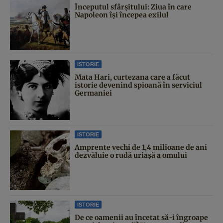
Începutul sfârşitului: Ziua în care
Napoleon îşi începea exilul
ISTORIE
Mata Hari, curtezana care a făcut
istorie devenind spioană în serviciul
Germaniei
ISTORIE
Amprente vechi de 1,4 milioane de ani
dezvăluie o rudă uriașă a omului
ISTORIE
De ce oamenii au încetat să-i îngroape