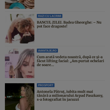
RAZI CU LACRIMI
BANCUL ZILEI. Badea Gheorghe: – Nu
pot face dragoste!
AVANTAJE.RO
Cum arată vedeta noastră, după ce și-a
făcut lifting facial: „Am purtat ochelari
de soare...
PROSPORT
Antonela Pătruț, iubita mult mai
tânără a milionarului Arpad Paszkany,
s-a fotografiat în jacuzzi