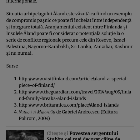
internaţionale.
Situaţia arhipelagului Åland este văzută ca fiind un exemplu
de compromis paşnic ce poate fi încheiat între independenţă
şi integrare totală. Aranjamentul existent între Finlanda şi
Insulele Åland poate fi considerat o potenţială soluţie la o
serie de conflicte regionale precum cele din Kosovo, Israel-
Palestina, Nagorno-Karabakh, Sri Lanka, Zanzibar, Kashmir
şi nu numai.
Surse
http://www.visitfinland.com/article/aland-a-special-
piece-of-finland/
http://www.theguardian.com/travel/2014/aug/09/finla
nd-family-breaks-aland-islands
http://www.britannica.com/place/Aland-Islands
Naţiuni si Minorităţi
de Gabriel Andreescu (Editura
Polirom, 2004)
Citeşte şi
Povestea sergentului
Stubby, cel mai decorat câine de