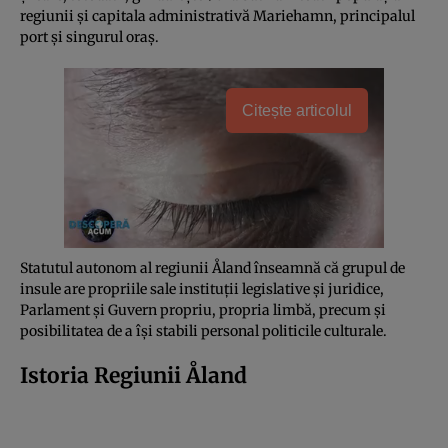
regiunii şi capitala administrativă Mariehamn, principalul
port şi singurul oraş.
Citește articolul
Statutul autonom al regiunii Åland înseamnă că grupul de
insule are propriile sale instituţii legislative şi juridice,
Parlament şi Guvern propriu, propria limbă, precum şi
posibilitatea de a îşi stabili personal politicile culturale.
Istoria Regiunii Åland