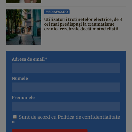
MEDIAFAX.RO
Utilizatorii trotinetelor electrice, de 3
ori mai predispuși la traumatisme
cranio-cerebrale decât motocicliștii
Adresa de email*
Numele
Prenumele
Sunt de acord cu
Politica de confidentialitate
*