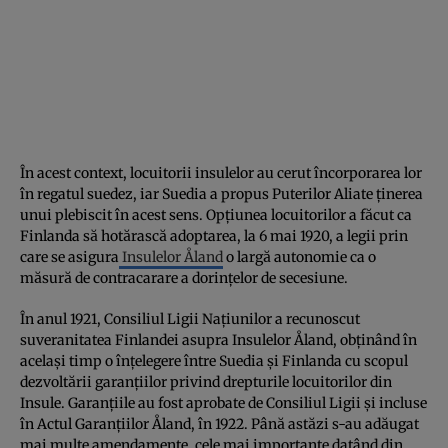
În acest context, locuitorii insulelor au cerut încorporarea lor
în regatul suedez, iar Suedia a propus Puterilor Aliate ţinerea
unui plebiscit în acest sens. Opţiunea locuitorilor a făcut ca
Finlanda să hotărască adoptarea, la 6 mai 1920, a legii prin
care se asigura
Insulelor Åland
o largă autonomie ca o
măsură de contracarare a dorinţelor de secesiune.
În anul 1921, Consiliul Ligii Naţiunilor a recunoscut
suveranitatea Finlandei asupra Insulelor Åland, obţinând în
acelaşi timp o înţelegere între Suedia şi Finlanda cu scopul
dezvoltării garanţiilor privind drepturile locuitorilor din
Insule. Garanţiile au fost aprobate de Consiliul Ligii şi incluse
în Actul Garanţiilor Åland, în 1922. Până astăzi s-au adăugat
mai multe amendamente, cele mai importante datând din