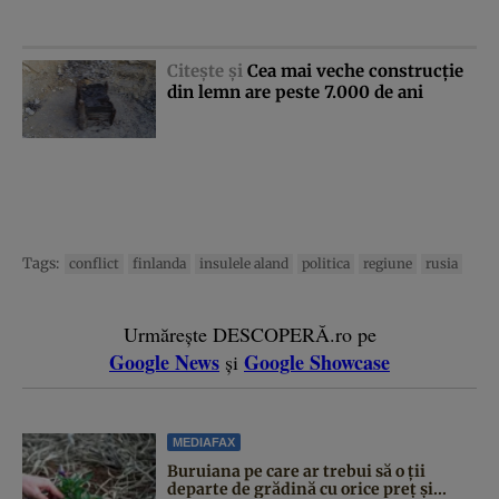
Citeşte şi
Cea mai veche construcţie
din lemn are peste 7.000 de ani
Tags:
conflict
finlanda
insulele aland
politica
regiune
rusia
Urmărește DESCOPERĂ.ro pe
Google News
Google Showcase
și
MEDIAFAX
Buruiana pe care ar trebui să o ții
departe de grădină cu orice preț și...