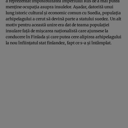
a reprezentat imposibilitatea Imperiului Rus de a mai putea
menţine ocupaţia asupra insulelor. Aşadar, datorită unui
lung istoric cultural şi economic comun cu Suedia, populaţia
arhipelagului a cerut să devină parte a statului suedez. Un alt
motiv pentru această unire era dat de teama populaţiei
insulare faţă de mişcarea naţionalistă care ajunsese la
conducere în Finlada şi care putea cere alipirea arhipelagului
la nou înfiinţatul stat finlandez, fapt ce s-a şi întâmplat.