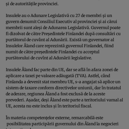
şi de autorităţile provinciei.
Insulele au o Adunare Legislativă cu 27 de membri şi un
guvern denumit Consiliul Executiv al provinciei şi ai cărui
membrii sunt aleşi de Adunarea Legislativă. Guvernul poate
fi dizolvat de către Preşedintele Finlandei după consultări cu
purtătorul de cuvânt al Adunării. Există un guvernator al
Insulelor Åland care reprezintă guvernul Finlandei, fiind
numit de către preşedintele Finlandei cu acceptul
purtătorului de cuvînt al Adunării legislative.
Insulele Åland fac parte din UE, dar se află în afara zonei de
aplicare a taxei pe valoare adăugată (TVA). Astfel, când
Finlanda a devenit stat membru UE, s-a angajat să aplice un
sistem de taxare conform directivelor uniunii, dar în tratatul
de aderare, regiunea Åland a fost exclusă de la aceste
prevederi. Aşadar, deşi Åland este parte a teritoriului vamal al
UE, acesta nu este inclus şi în teritoriul fiscal.
În materia competenţelor externe, remarcabilă este
posibilitatea participării guvernului din Åland la negocieri