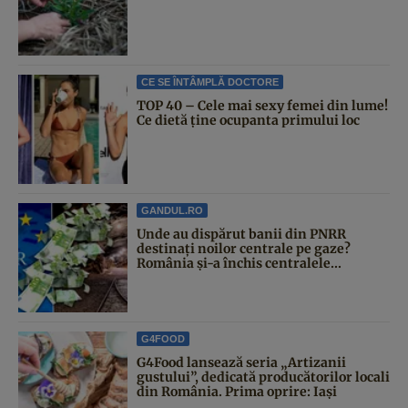
CE SE ÎNTÂMPLĂ DOCTORE
TOP 40 – Cele mai sexy femei din lume!
Ce dietă ține ocupanta primului loc
GANDUL.RO
Unde au dispărut banii din PNRR
destinați noilor centrale pe gaze?
România și-a închis centralele...
G4FOOD
G4Food lansează seria „Artizanii
gustului”, dedicată producătorilor locali
din România. Prima oprire: Iași