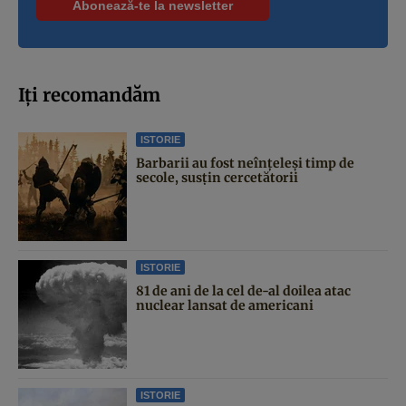
Iți recomandăm
ISTORIE
Barbarii au fost neînțeleși timp de
secole, susțin cercetătorii
ISTORIE
81 de ani de la cel de-al doilea atac
nuclear lansat de americani
ISTORIE