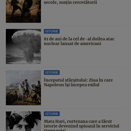
secole, susțin cercetătorii
ISTORIE
81 de ani de la cel de-al doilea atac
nuclear lansat de americani
ISTORIE
Începutul sfârşitului: Ziua în care
Napoleon îşi începea exilul
ISTORIE
Mata Hari, curtezana care a făcut
istorie devenind spioană în serviciul
Germaniei