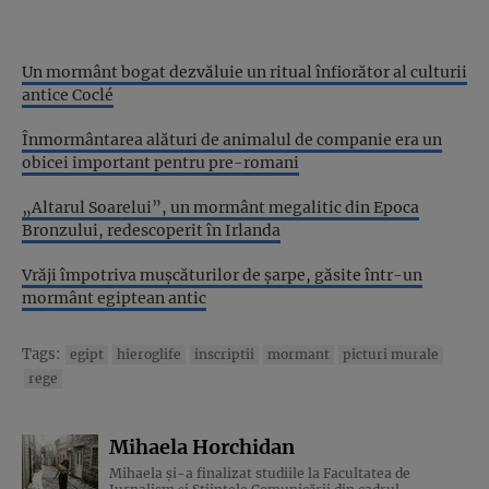
Un mormânt bogat dezvăluie un ritual înfiorător al culturii
antice Coclé
Înmormântarea alături de animalul de companie era un
obicei important pentru pre-romani
„Altarul Soarelui”, un mormânt megalitic din Epoca
Bronzului, redescoperit în Irlanda
Vrăji împotriva mușcăturilor de șarpe, găsite într-un
mormânt egiptean antic
Tags:
egipt
hieroglife
inscriptii
mormant
picturi murale
rege
Mihaela Horchidan
Mihaela și-a finalizat studiile la Facultatea de