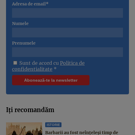
Adresa de email*
Numele
Prenumele
Sunt de acord cu
Politica de
confidentialitate
*
Iți recomandăm
ISTORIE
Barbarii au fost neînțeleși timp de