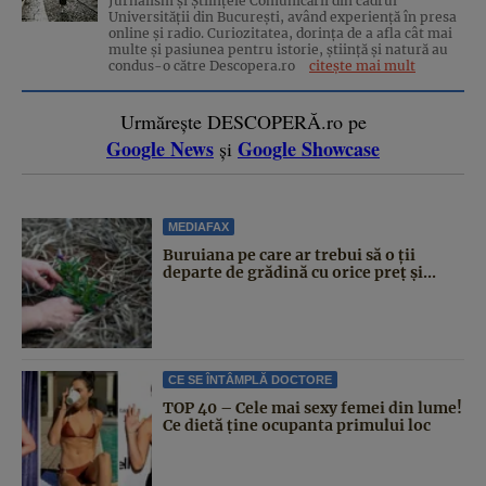
Jurnalism și Științele Comunicării din cadrul
Universității din București, având experiență în presa
online și radio. Curiozitatea, dorința de a afla cât mai
multe și pasiunea pentru istorie, ştiinţă şi natură au
condus-o către Descopera.ro
citește mai mult
Urmărește DESCOPERĂ.ro pe
Google News
Google Showcase
și
MEDIAFAX
Buruiana pe care ar trebui să o ții
departe de grădină cu orice preț și...
CE SE ÎNTÂMPLĂ DOCTORE
TOP 40 – Cele mai sexy femei din lume!
Ce dietă ține ocupanta primului loc