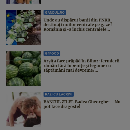
GANDUL.RO
Unde au dispărut banii din PNRR
destinați noilor centrale pe gaze?
România și-a închis centralele...
G4FOOD
Arșița face prăpăd în Bihor: fermierii
rămân fără lubenițe și legume cu
săptămâni mai devreme/...
RAZI CU LACRIMI
BANCUL ZILEI. Badea Gheorghe: – Nu
pot face dragoste!