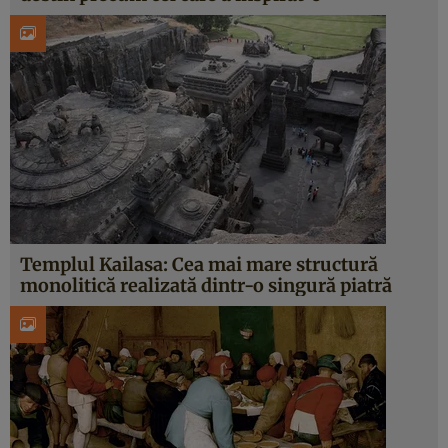
Templul Kailasa: Cea mai mare structură
monolitică realizată dintr-o singură piatră