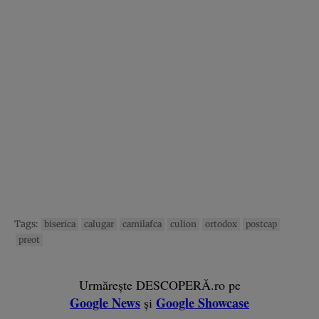
Tags:
biserica
calugar
camilafca
culion
ortodox
postcap
preot
Urmărește DESCOPERĂ.ro pe
Google News
Google Showcase
și