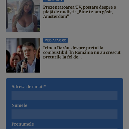
Prezentatoarea TV, postare despre o
plajă de nudiști: „Bine te-am găsit,
Amsterdam”
MEDIAFAX.RO
Irineu Darău, despre prețul la
combustibil: În România nu au crescut
prețurile la fel de...
Adresa de email*
Numele
Prenumele