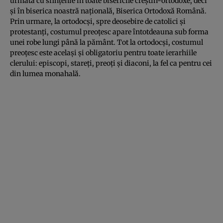
urmată cu sfinţenie în toate bisericile creştin-ortodoxe, deci
şi în biserica noastră naţională, Biserica Ortodoxă Română.
Prin urmare, la ortodocşi, spre deosebire de catolici şi
protestanţi, costumul preoţesc apare întotdeauna sub forma
unei robe lungi până la pământ. Tot la ortodocşi, costumul
preoţesc este acelaşi şi obligatoriu pentru toate ierarhiile
clerului: episcopi, stareţi, preoţi şi diaconi, la fel ca pentru cei
din lumea monahală.