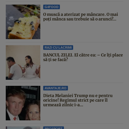
G4FOOD
O muscă a aterizat pe mâncare. O mai
poți mânca sau trebuie să o arunci?...
RAZI CU LACRIMI
BANCUL ZILEI. El către ea: – Ce îți place
să ți se facă?
AVANTAJE.RO
Dieta Melaniei Trump nu e pentru
oricine! Regimul strict pe care îl
urmează zilnic i-a...
PROSPORT