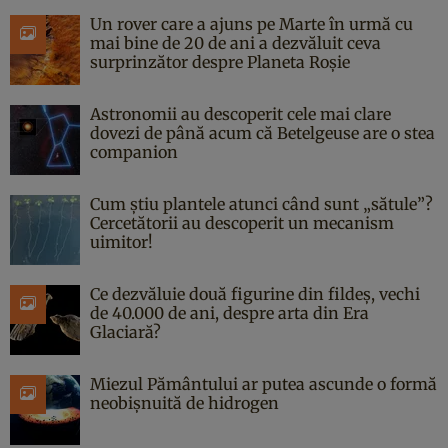
Un rover care a ajuns pe Marte în urmă cu
mai bine de 20 de ani a dezvăluit ceva
surprinzător despre Planeta Roșie
Astronomii au descoperit cele mai clare
dovezi de până acum că Betelgeuse are o stea
companion
Cum știu plantele atunci când sunt „sătule”?
Cercetătorii au descoperit un mecanism
uimitor!
Ce dezvăluie două figurine din fildeș, vechi
de 40.000 de ani, despre arta din Era
Glaciară?
Miezul Pământului ar putea ascunde o formă
neobișnuită de hidrogen