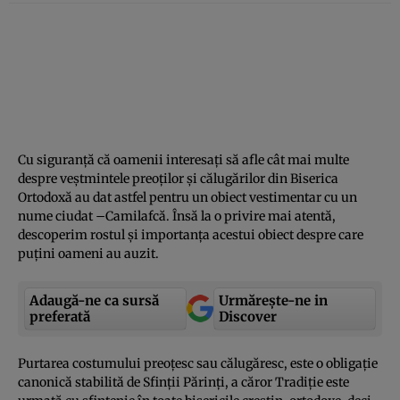
Cu siguranţă că oamenii interesaţi să afle cât mai multe
despre veştmintele preoţilor şi călugărilor din Biserica
Ortodoxă au dat astfel pentru un obiect vestimentar cu un
nume ciudat –Camilafcă. Însă la o privire mai atentă,
descoperim rostul şi importanţa acestui obiect despre care
puţini oameni au auzit.
Adaugă-ne ca sursă
Urmărește-ne in
preferată
Discover
Purtarea costumului preoţesc sau călugăresc, este o obligaţie
canonică stabilită de Sfinţii Părinţi, a căror Tradiţie este