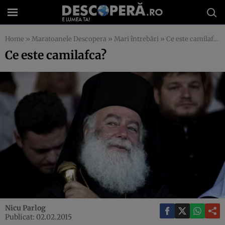
Home
»
Maratoanele Descopera
»
Mari întrebări
»
Ce este camilafca?
Ce este camilafca?
Nicu Parlog
Publicat: 02.02.2015