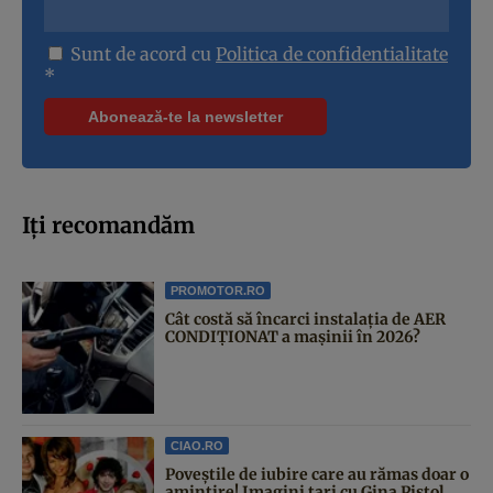
Sunt de acord cu
Politica de confidentialitate
*
Iți recomandăm
PROMOTOR.RO
Cât costă să încarci instalația de AER
CONDIȚIONAT a mașinii în 2026?
CIAO.RO
Poveştile de iubire care au rămas doar o
amintire! Imagini tari cu Gina Pistol,