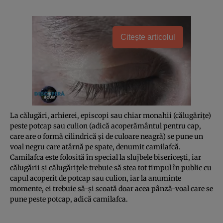
Citește articolul
La călugări, arhierei, episcopi sau chiar monahii (călugăriţe)
peste potcap sau culion (adică acoperământul pentru cap,
care are o formă cilindrică şi de culoare neagră) se pune un
voal negru care atârnă pe spate, denumit camilafcă.
Camilafca este folosită în special la slujbele bisericeşti, iar
călugării şi călugăriţele trebuie să stea tot timpul în public cu
capul acoperit de potcap sau culion, iar la anuminte
momente, ei trebuie să-şi scoată doar acea pânză-voal care se
pune peste potcap, adică camilafca.