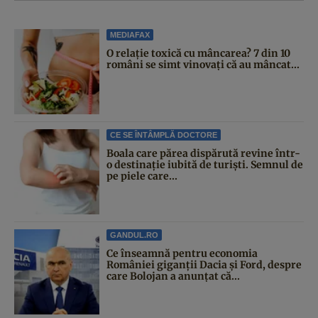
MEDIAFAX
O relație toxică cu mâncarea? 7 din 10
români se simt vinovați că au mâncat...
CE SE ÎNTÂMPLĂ DOCTORE
Boala care părea dispărută revine într-
o destinație iubită de turiști. Semnul de
pe piele care...
GANDUL.RO
Ce înseamnă pentru economia
României giganții Dacia și Ford, despre
care Bolojan a anunțat că...