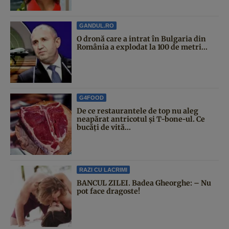
GANDUL.RO
O dronă care a intrat în Bulgaria din
România a explodat la 100 de metri...
G4FOOD
De ce restaurantele de top nu aleg
neapărat antricotul și T-bone-ul. Ce
bucăți de vită...
RAZI CU LACRIMI
BANCUL ZILEI. Badea Gheorghe: – Nu
pot face dragoste!