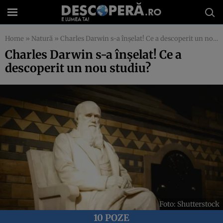
Home
»
Natură
»
Charles Darwin s-a înșelat! Ce a descoperit un nou studiu?
Charles Darwin s-a înșelat! Ce a
descoperit un nou studiu?
Foto: Shutterstock
10 POZE