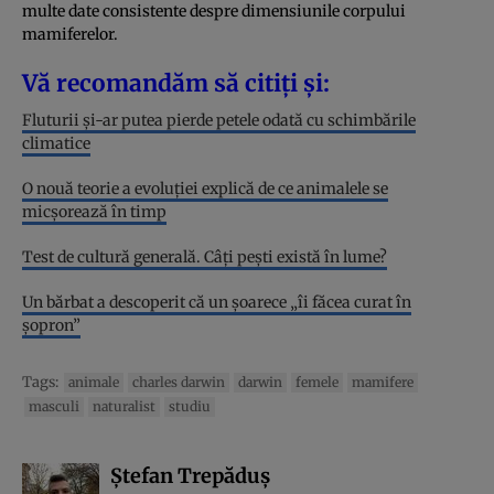
multe date consistente despre dimensiunile corpului
mamiferelor.
Vă recomandăm să citiți și:
Fluturii și-ar putea pierde petele odată cu schimbările
climatice
O nouă teorie a evoluției explică de ce animalele se
micșorează în timp
Test de cultură generală. Câți pești există în lume?
Un bărbat a descoperit că un șoarece „îi făcea curat în
șopron”
Tags:
animale
charles darwin
darwin
femele
mamifere
masculi
naturalist
studiu
Ștefan Trepăduș