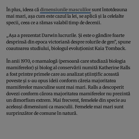
În plus, ideea că
dimensiunile masculilor
sunt întotdeauna
mai mari, așa cum este cazul la lei, se aplică și la celelalte
specii, ceea ce a rămas valabil timp de decenii.
„Așa a prezentat Darwin lucrurile. Și este o gândire foarte
desprinsă din epoca victoriană despre rolurile de gen”, spune
coautoarea studiului, biologul evoluționist Kaia Tomback.
În anii 1970, o mamalogă (persoană care studiază biologia
mamiferelor) și biolog al conservării numită Katherine Ralls
a fost printre primele care au analizat științific această
poveste și s-au opus ideii conform căreia majoritatea
mamiferelor masculine sunt mai mari. Ralls a descoperit
dovezi conform cărora majoritatea mamiferelor nu prezintă
un dimorfism extrem. Mai frecvent, femelele din specie au
aceleași dimensiuni ca masculii. Femelele mai mari sunt
surprinzător de comune în natură.