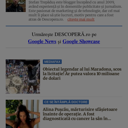
Ștefan Trepăduș este blogger începând cu anul 2009,
având experiență și în domeniile publicitate și jurnalism.
Este pasionat de marketing și de tehnologie, dar cel mai
mult îi place să știe lucruri, motiv pentru care a fost
atras de Descopera.ro.
citește mai mult
Urmărește DESCOPERĂ.ro pe
Google News
Google Showcase
și
MEDIAFAX
Obiectul legendar al lui Maradona, scos
la licitație! Ar putea valora 10 milioane
de dolari
CE SE ÎNTÂMPLĂ DOCTORE
Alina Pușcău, mărturisire sfâșietoare
înainte de operație. A fost
diagnosticată cu cancer la sân în...