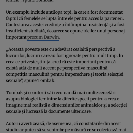
Un exemplu include antilopa topi, la care a fost documentat
faptul că femelele se luptă între ele pentru acces la parteneri.
Contestarea acestei credințe a întâmpinat rezistență și a fost
insuficient studiată, deoarece se opune ideilor unui personaj
important
precum Darwin
.
„Această poveste este cu adevărat cealaltă perspectivă a
lucrurilor, lucruri care au fost ignorate pentru mult timp. În
ceea ce privește știința, cred că este important pentru că
există atât de mult accent pe perspectiva masculină,
competiția masculină pentru împerechere și teoria selecției
sexuale”, spune Tombak.
Tombak și coautorii săi recomandă mai multe cercetări
asupra biologiei feminine la diferite specii pentru a crea o
imagine mai realistă a dimensiunilor animalelor și a selecției
sexuale și lucrează la documente ulterioare.
Autorii avertizează, de asemenea, că constatările din acest
studiu ar putea să se schimbe pe măsură ce se colectează mai