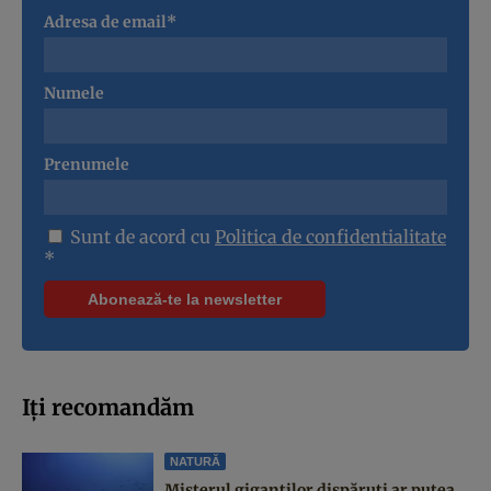
Adresa de email*
Numele
Prenumele
Sunt de acord cu
Politica de confidentialitate
*
Iți recomandăm
NATURĂ
Misterul giganților dispăruți ar putea