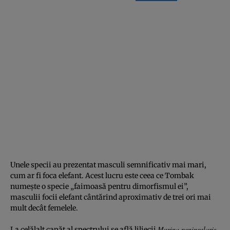
Unele specii au prezentat masculi semnificativ mai mari,
cum ar fi foca elefant. Acest lucru este ceea ce Tombak
numește o specie „faimoasă pentru dimorfismul ei”,
masculii focii elefant cântărind aproximativ de trei ori mai
mult decât femelele.
Murina peninsularis
La celălalt capăt al spectrului se află liliecii
.