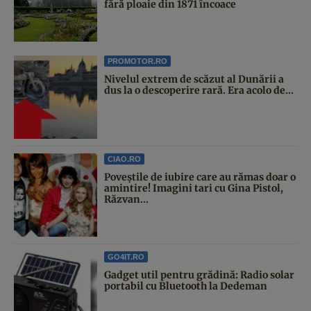
fără ploaie din 1871 încoace
PROMOTOR.RO
Nivelul extrem de scăzut al Dunării a
dus la o descoperire rară. Era acolo de...
CIAO.RO
Poveştile de iubire care au rămas doar o
amintire! Imagini tari cu Gina Pistol,
Răzvan...
GO4IT.RO
Gadget util pentru grădină: Radio solar
portabil cu Bluetooth la Dedeman