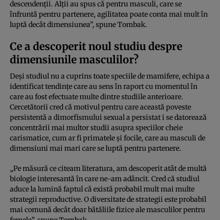
descendenții. Alții au spus că pentru masculi, care se
înfruntă pentru partenere, agilitatea poate conta mai mult în
luptă decât dimensiunea”, spune Tombak.
Ce a descoperit noul studiu despre
dimensiunile masculilor?
Deși studiul nu a cuprins toate speciile de mamifere, echipa a
identificat tendințe care au sens în raport cu momentul în
care au fost efectuate multe dintre studiile anterioare.
Cercetătorii cred că motivul pentru care această poveste
persistentă a dimorfismului sexual a persistat i se datorează
concentrării mai multor studii asupra speciilor cheie
carismatice, cum ar fi primatele și focile, care au masculi de
dimensiuni mai mari care se luptă pentru partenere.
„Pe măsură ce citeam literatura, am descoperit atât de multă
biologie interesantă în care ne-am adâncit. Cred că studiul
aduce la lumină faptul că există probabil mult mai multe
strategii reproductive. O diversitate de strategii este probabil
mai comună decât doar bătăliile fizice ale masculilor pentru
femele”, spune Tombak.