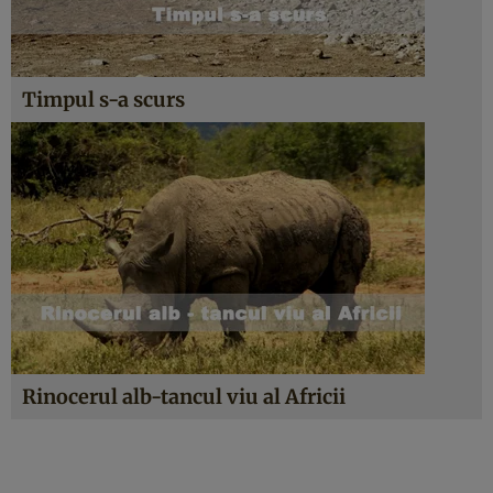
Timpul s-a scurs
Rinocerul alb-tancul viu al Africii