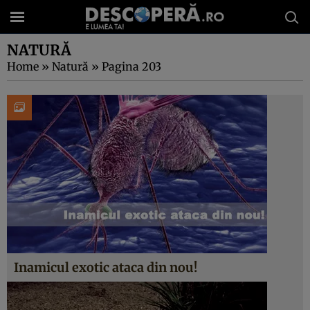
NATURĂ
Home
»
Natură
»
Pagina 203
Inamicul exotic ataca din nou!