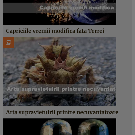
Capriciile vremii modifica fata Terrei
Arta supravietuirii printre necuvantatoare