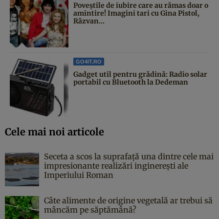
Poveştile de iubire care au rămas doar o
amintire! Imagini tari cu Gina Pistol,
Răzvan...
GO4IT.RO
Gadget util pentru grădină: Radio solar
portabil cu Bluetooth la Dedeman
Cele mai noi articole
Seceta a scos la suprafață una dintre cele mai
impresionante realizări inginerești ale
Imperiului Roman
Câte alimente de origine vegetală ar trebui să
mâncăm pe săptămână?