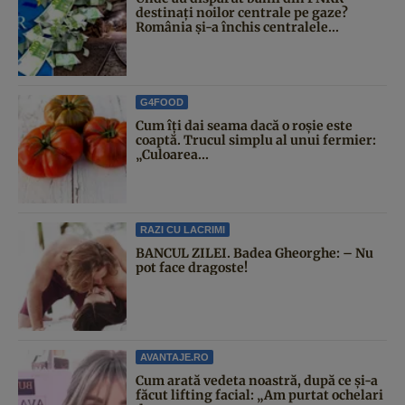
destinați noilor centrale pe gaze?
România și-a închis centralele...
G4FOOD
Cum îți dai seama dacă o roșie este
coaptă. Trucul simplu al unui fermier:
„Culoarea...
RAZI CU LACRIMI
BANCUL ZILEI. Badea Gheorghe: – Nu
pot face dragoste!
AVANTAJE.RO
Cum arată vedeta noastră, după ce și-a
făcut lifting facial: „Am purtat ochelari