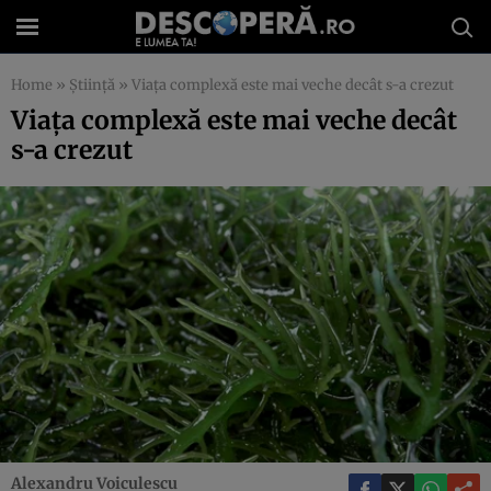
Home
»
Știință
»
Viaţa complexă este mai veche decât s-a crezut
Viaţa complexă este mai veche decât
s-a crezut
Alexandru Voiculescu