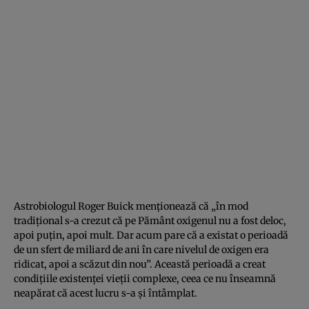
Astrobiologul Roger Buick menţionează că „în mod
tradiţional s-a crezut că pe Pământ oxigenul nu a fost deloc,
apoi puţin, apoi mult. Dar acum pare că a existat o perioadă
de un sfert de miliard de ani în care nivelul de oxigen era
ridicat, apoi a scăzut din nou”. Această perioadă a creat
condiţiile existenţei vieţii complexe, ceea ce nu înseamnă
neapărat că acest lucru s-a şi întâmplat.