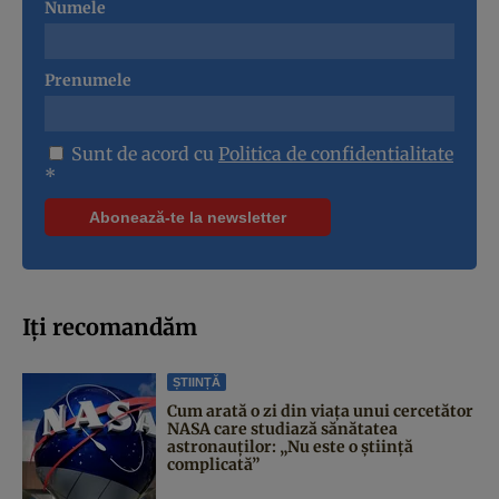
Numele
Prenumele
Sunt de acord cu
Politica de confidentialitate
*
Iți recomandăm
ȘTIINȚĂ
Cum arată o zi din viața unui cercetător
NASA care studiază sănătatea
astronauților: „Nu este o știință
complicată”