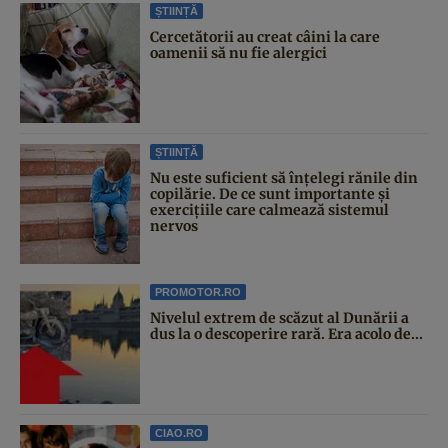
ȘTIINȚĂ
Cercetătorii au creat câini la care
oamenii să nu fie alergici
ȘTIINȚĂ
Nu este suficient să înțelegi rănile din
copilărie. De ce sunt importante și
exercițiile care calmează sistemul
nervos
PROMOTOR.RO
Nivelul extrem de scăzut al Dunării a
dus la o descoperire rară. Era acolo de...
CIAO.RO