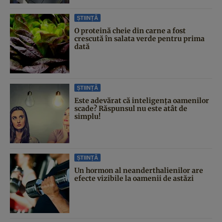
ȘTIINȚĂ
O proteină cheie din carne a fost
crescută în salata verde pentru prima
dată
ȘTIINȚĂ
Este adevărat că inteligența oamenilor
scade? Răspunsul nu este atât de
simplu!
ȘTIINȚĂ
Un hormon al neanderthalienilor are
efecte vizibile la oamenii de astăzi