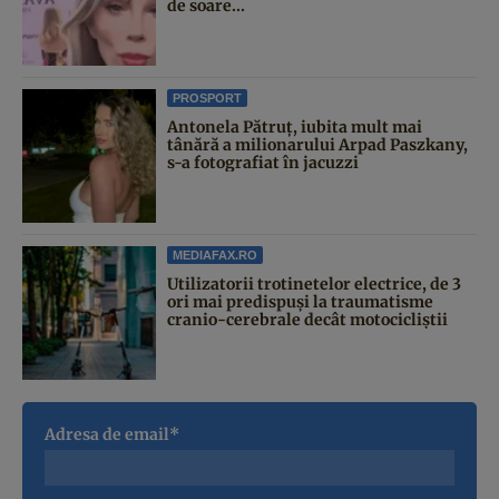
de soare...
PROSPORT
Antonela Pătruț, iubita mult mai
tânără a milionarului Arpad Paszkany,
s-a fotografiat în jacuzzi
MEDIAFAX.RO
Utilizatorii trotinetelor electrice, de 3
ori mai predispuși la traumatisme
cranio-cerebrale decât motocicliștii
Adresa de email*