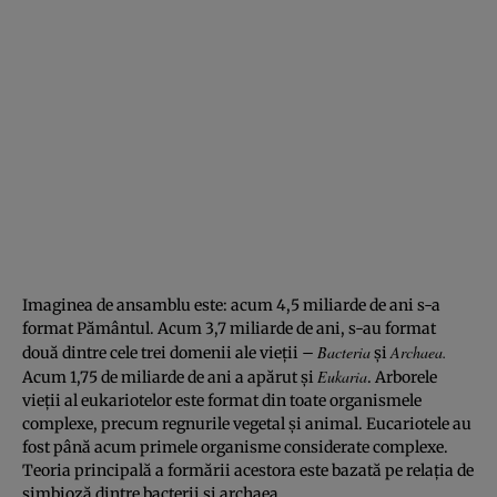
Imaginea de ansamblu este: acum 4,5 miliarde de ani s-a
format Pământul. Acum 3,7 miliarde de ani, s-au format
Bacteria
Archaea.
două dintre cele trei domenii ale vieţii –
şi
Eukaria
Acum 1,75 de miliarde de ani a apărut şi
. Arborele
vieţii al eukariotelor este format din toate organismele
complexe, precum regnurile vegetal şi animal. Eucariotele au
fost până acum primele organisme considerate complexe.
Teoria principală a formării acestora este bazată pe relaţia de
simbioză dintre bacterii şi archaea.