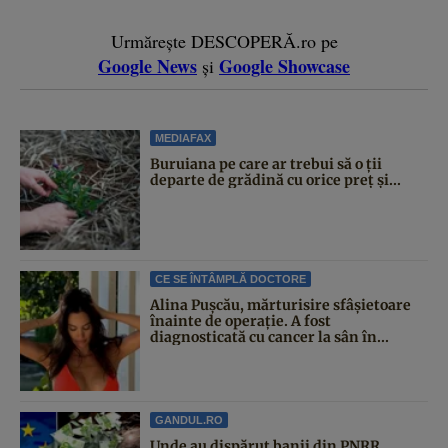
Urmărește DESCOPERĂ.ro pe
Google News
Google Showcase
și
MEDIAFAX
Buruiana pe care ar trebui să o ții
departe de grădină cu orice preț și...
CE SE ÎNTÂMPLĂ DOCTORE
Alina Pușcău, mărturisire sfâșietoare
înainte de operație. A fost
diagnosticată cu cancer la sân în...
GANDUL.RO
Unde au dispărut banii din PNRR