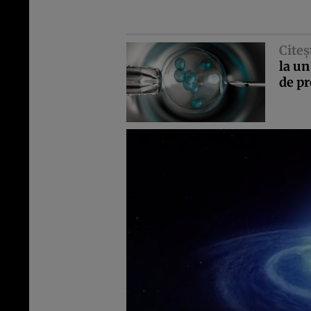
Citeş
la un
de pr