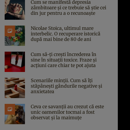
Cum se manifestă depresia
zâmbitoare și ce trebuie să știe cei
din jur pentru a o recunoaște
Nicolae Stoica, ultimul mare
interbelic. O recuperare istorică
după mai bine de 80 de ani
Cum să-ți crești încrederea în
sine în situații toxice. Fraze și
acțiuni care chiar te pot ajuta
Scenariile minții. Cum să îți
stăpânești gândurile negative și
anxietatea
Ceva ce savanții au crezut că este
unic oamenilor tocmai a fost
observat și la maimuțe