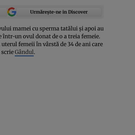
Urmărește-ne in Discover
ovului mamei cu sperma tatălui şi apoi au
e într-un ovul donat de o a treia femeie.
 uterul femeii în vârstă de 34 de ani care
, scrie
Gândul
.