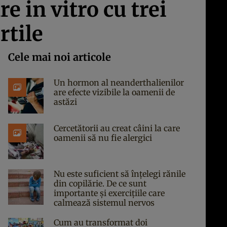
e in vitro cu trei
rtile
Cele mai noi articole
Un hormon al neanderthalienilor
are efecte vizibile la oamenii de
astăzi
Cercetătorii au creat câini la care
oamenii să nu fie alergici
Nu este suficient să înțelegi rănile
din copilărie. De ce sunt
importante și exercițiile care
calmează sistemul nervos
Cum au transformat doi