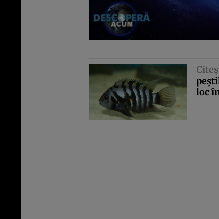
Citeş
peşti
loc î