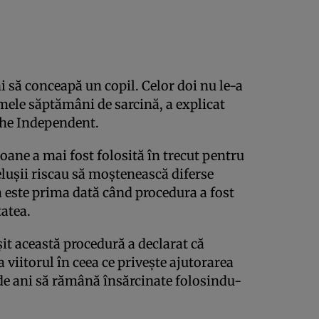
ni să conceapă un copil. Celor doi nu le-a
imele săptămâni de sarcină, a explicat
The Independent.
rsoane a mai fost folosită în trecut pentru
beluşii riscau să moştenească diferse
a este prima dată când procedura a fost
tatea.
uşit această procedură a declarat că
 viitorul în ceea ce priveşte ajutorarea
 de ani să rămână însărcinate folosindu-