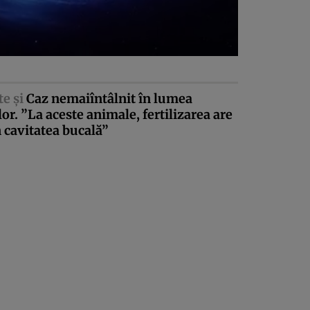
te şi
Caz nemaiîntâlnit în lumea
lor. ”La aceste animale, fertilizarea are
n cavitatea bucală”