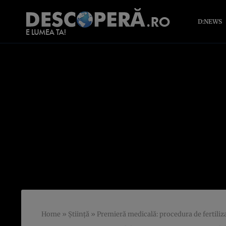
D:NEWS
Home
»
Știință
»
Premieră medicală: procedura de fertilizar