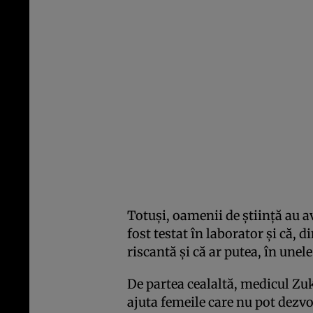
Totuşi, oamenii de ştiinţă au a
fost testat în laborator şi că, d
riscantă şi că ar putea, în unel
De partea cealaltă, medicul Zu
ajuta femeile care nu pot dezvo