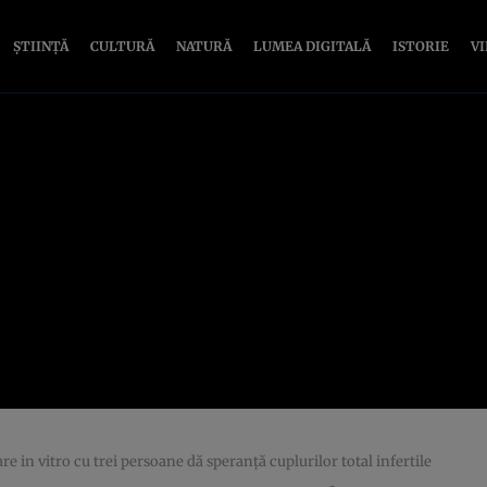
ȘTIINȚĂ
CULTURĂ
NATURĂ
LUMEA DIGITALĂ
ISTORIE
V
e in vitro cu trei persoane dă speranţă cuplurilor total infertile