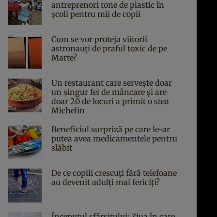
antreprenori tone de plastic în
școli pentru mii de copii
Cum se vor proteja viitorii
astronauți de praful toxic de pe
Marte?
Un restaurant care servește doar
un singur fel de mâncare și are
doar 20 de locuri a primit o stea
Michelin
Beneficiul surpriză pe care le-ar
putea avea medicamentele pentru
slăbit
De ce copiii crescuți fără telefoane
au devenit adulți mai fericiți?
Începutul sfârşitului: Ziua în care