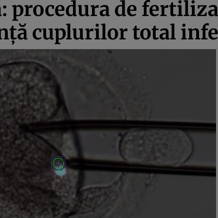
procedura de fertilizar
ă cuplurilor total infe