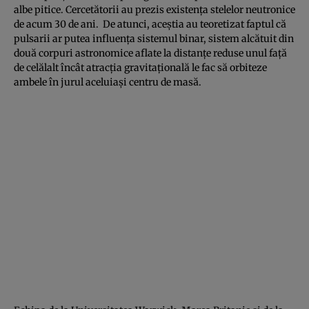
albe pitice. Cercetătorii au prezis existenţa stelelor neutronice
de acum 30 de ani. De atunci, aceştia au teoretizat faptul că
pulsarii ar putea influenţa sistemul binar, sistem alcătuit din
două corpuri astronomice aflate la distanţe reduse unul faţă
de celălalt încât atracţia gravitaţională le fac să orbiteze
ambele în jurul aceluiaşi centru de masă.