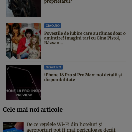
proprietarul?
CIAO.RO
Poveştile de iubire care au rămas doar o
amintire! Imagini tari cu Gina Pistol,
Răzvan...
GO4IT.RO
iPhone 18 Pro și Pro Max: noi detalii și
disponibilitate
Cele mai noi articole
De ce rețelele Wi-Fi din hoteluri și
aeroporturi pot fi mai periculoase decât