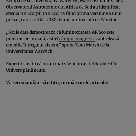
Echipa de la Universitatea Warwick, Marea Britanie şi de la
Observatorul Astronomic din Africa de Sud au identificat
steaua AR Scorpii (AR Sco) ca fiind prima versiune a unui
pulsar, care se află la 380 de ani lumină faţă de Pământ.
,,Noile date demostrează că luminozitatea AR Sco este
puternic polarizată, astfel
câmpul magnetic
controlează
emisiile întregului sistem,” spune Tom Marsh de la
Universitatea Warwick.
Experţii susţin că nu au mai văzut un astfel de obiect în
Univers până acum.
Vă recomandăm să citiţi şi următoarele articole: