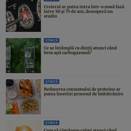
Creierul ar putea intra într-o nouă fază
între 50 și 75 de ani, descoperă un
studiu
ȘTIINȚĂ
Ce se întâmplă cu dinții atunci când
bem apă carbogazoasă?
ȘTIINȚĂ
Reducerea consumului de proteine ar
putea încetini procesul de îmbătrânire
ȘTIINȚĂ
Cum să rămânem calmi atunci când