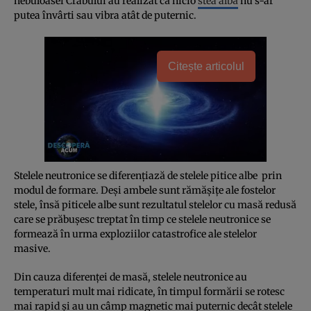
nebuloasei Crabului au realizat că nicio
stea albă
nu s-ar
putea învârti sau vibra atât de puternic.
Citește articolul
Stelele neutronice se diferenţiază de stelele pitice albe prin
modul de formare. Deşi ambele sunt rămăşiţe ale fostelor
stele, însă piticele albe sunt rezultatul stelelor cu masă redusă
care se prăbuşesc treptat în timp ce stelele neutronice se
formează în urma exploziilor catastrofice ale stelelor
masive.
Din cauza diferenţei de masă, stelele neutronice au
temperaturi mult mai ridicate, în timpul formării se rotesc
mai rapid şi au un câmp magnetic mai puternic decât stelele