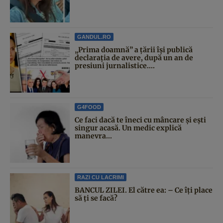
GANDUL.RO
„Prima doamnă” a țării își publică
declarația de avere, după un an de
presiuni jurnalistice....
G4FOOD
Ce faci dacă te îneci cu mâncare și ești
singur acasă. Un medic explică
manevra...
RAZI CU LACRIMI
BANCUL ZILEI. El către ea: – Ce îți place
să ți se facă?