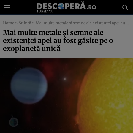
Home
»
Știință
»
Mai multe metale şi semne ale existenţei apei au fost găsite pe o exoplanetă unică
Mai multe metale şi semne ale
existenţei apei au fost găsite pe o
exoplanetă unică