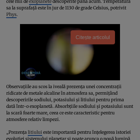
cele mii de
exoplanete
descoperite până acum. Temperatura
sa la suprafaţă este în jur de 1130 de grade Celsius, potrivit
Phys
.
Citește articolul
Observaţiile au scos la iveală prezenţa unei concentraţii
ridicate de metale alcaline în atmosfera sa, permiţând
descoperirile sodiului, potasiului şi litiului pentru prima
dată într-o exoplanetă. Absorbţiile sodiului şi potasiului sunt
la scară foarte mare, ceea ce este caracteristic pentru
atmosfere relativ limpezi.
„Prezenţa
litiului
este importantă pentru înţelegerea istoriei
evoluţiei sistemului planetar şi poate arunca o nouă lumină