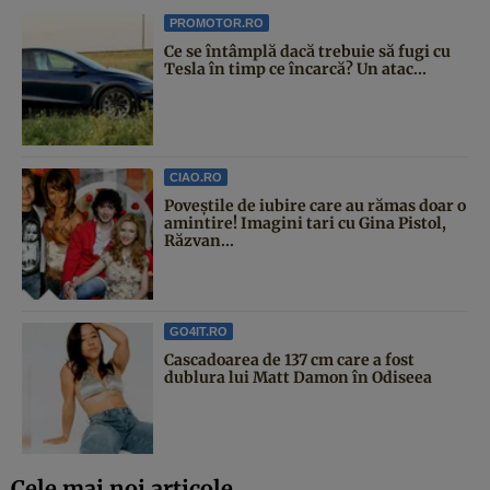
PROMOTOR.RO
Ce se întâmplă dacă trebuie să fugi cu
Tesla în timp ce încarcă? Un atac...
CIAO.RO
Poveştile de iubire care au rămas doar o
amintire! Imagini tari cu Gina Pistol,
Răzvan...
GO4IT.RO
Cascadoarea de 137 cm care a fost
dublura lui Matt Damon în Odiseea
Cele mai noi articole