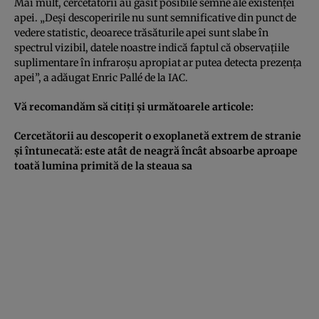
Mai mult, cercetătorii au găsit posibile semne ale existenţei
apei. „Deşi descoperirile nu sunt semnificative din punct de
vedere statistic, deoarece trăsăturile apei sunt slabe în
spectrul vizibil, datele noastre indică faptul că observaţiile
suplimentare în infraroşu apropiat ar putea detecta prezenţa
apei”, a adăugat Enric Pallé de la IAC.
Vă recomandăm să citiţi şi următoarele articole:
Cercetătorii au descoperit o exoplanetă extrem de stranie
şi întunecată: este atât de neagră încât absoarbe aproape
toată lumina primită de la steaua sa