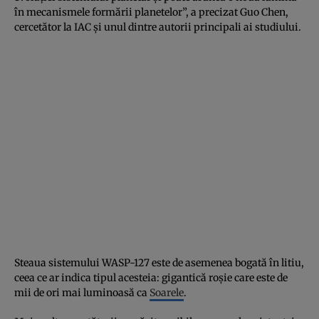
în mecanismele formării planetelor”, a precizat Guo Chen,
cercetător la IAC şi unul dintre autorii principali ai studiului.
Steaua sistemului WASP-127 este de asemenea bogată în litiu,
ceea ce ar indica tipul acesteia: gigantică roşie care este de
mii de ori mai luminoasă ca
Soarele
.