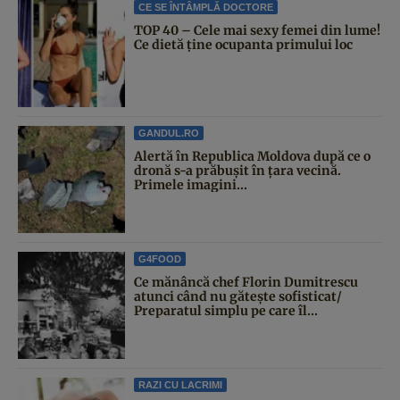
CE SE ÎNTÂMPLĂ DOCTORE
TOP 40 – Cele mai sexy femei din lume!
Ce dietă ține ocupanta primului loc
GANDUL.RO
Alertă în Republica Moldova după ce o
dronă s-a prăbușit în țara vecină.
Primele imagini...
G4FOOD
Ce mănâncă chef Florin Dumitrescu
atunci când nu gătește sofisticat/
Preparatul simplu pe care îl...
RAZI CU LACRIMI