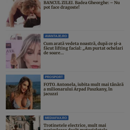
BANCUL ZILEI. Badea Gheorghe: – Nu
pot face dragoste!
AVANTAJE.RO
Cum arată vedeta noastră, după ce și-a
făcut lifting facial: „Am purtat ochelari
de soare...
PROSPORT
FOTO. Antonela, iubita mult mai tânără
a milionarului Arpad Paszkany, în
jacuzzi
MEDIAFAX.RO
Trotinetele electrice, mult mai
periculoase decât motocicletele,