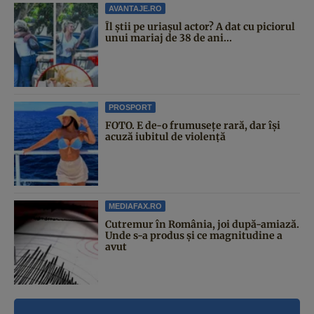
AVANTAJE.RO
Îl știi pe uriașul actor? A dat cu piciorul
unui mariaj de 38 de ani...
PROSPORT
FOTO. E de-o frumusețe rară, dar își
acuză iubitul de violență
MEDIAFAX.RO
Cutremur în România, joi după-amiază.
Unde s-a produs și ce magnitudine a
avut