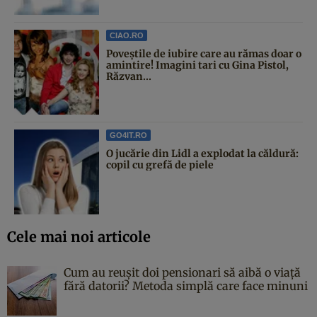
CIAO.RO
Poveştile de iubire care au rămas doar o
amintire! Imagini tari cu Gina Pistol,
Răzvan...
GO4IT.RO
O jucărie din Lidl a explodat la căldură:
copil cu grefă de piele
Cele mai noi articole
Cum au reușit doi pensionari să aibă o viață
fără datorii? Metoda simplă care face minuni