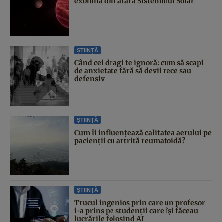
exolună din afara Sistemului Solar
ȘTIINȚĂ
Când cei dragi te ignoră: cum să scapi
de anxietate fără să devii rece sau
defensiv
ȘTIINȚĂ
Cum îi influențează calitatea aerului pe
pacienții cu artrită reumatoidă?
ȘTIINȚĂ
Trucul ingenios prin care un profesor
i-a prins pe studenții care își făceau
lucrările folosind AI