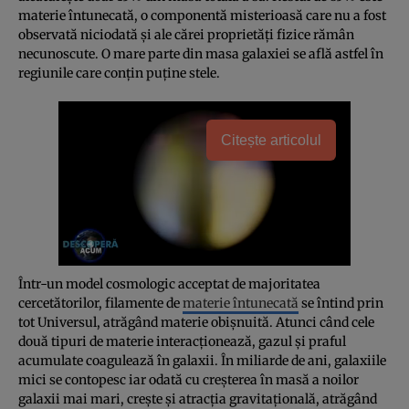
materie întunecată, o componentă misterioasă care nu a fost
observată niciodată şi ale cărei proprietăţi fizice rămân
necunoscute. O mare parte din masa galaxiei se află astfel în
regiunile care conţin puţine stele.
Citește articolul
Într-un model cosmologic acceptat de majoritatea
cercetătorilor, filamente de
materie întunecată
se întind prin
tot Universul, atrăgând materie obişnuită. Atunci când cele
două tipuri de materie interacţionează, gazul şi praful
acumulate coagulează în galaxii. În miliarde de ani, galaxiile
mici se contopesc iar odată cu creşterea în masă a noilor
galaxii mai mari, creşte şi atracţia gravitaţională, atrăgând