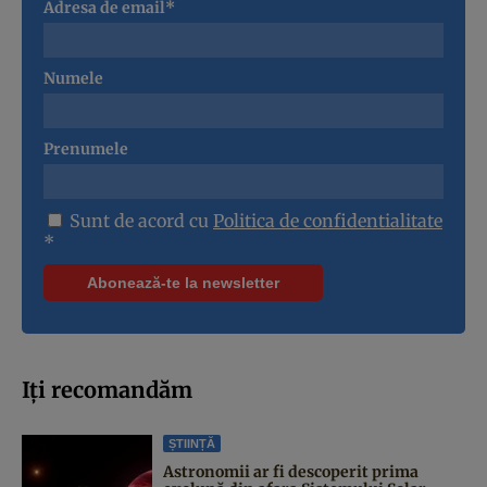
Adresa de email*
Numele
Prenumele
Sunt de acord cu
Politica de confidentialitate
*
Iți recomandăm
ȘTIINȚĂ
Astronomii ar fi descoperit prima