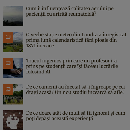
Cum îi influențează calitatea aerului pe
pacienții cu artrită reumatoidă?
O veche stație meteo din Londra a înregistrat
prima lună calendaristică fără ploaie din
1871 încoace
Trucul ingenios prin care un profesor i-a
prins pe studenții care își făceau lucrările
folosind AI
De ce oamenii au încetat să-i îngroape pe cei
dragi acasă? Un nou studiu încearcă să afle!
De ce doare atât de mult să fii ignorat și cum
poți depăși această experiență