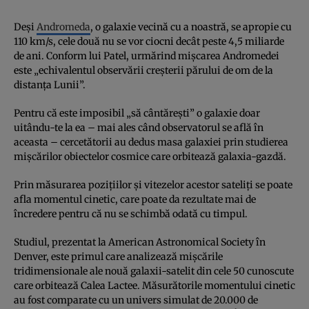
Deşi
Andromeda
, o galaxie vecină cu a noastră, se apropie cu
110 km/s, cele două nu se vor ciocni decât peste 4,5 miliarde
de ani. Conform lui Patel, urmărind mişcarea Andromedei
este „echivalentul observării creşterii părului de om de la
distanţa Lunii”.
Pentru că este imposibil „să cântăreşti” o galaxie doar
uitându-te la ea – mai ales când observatorul se află în
aceasta – cercetătorii au dedus masa galaxiei prin studierea
mişcărilor obiectelor cosmice care orbitează galaxia-gazdă.
Prin măsurarea poziţiilor şi vitezelor acestor sateliţi se poate
afla momentul cinetic, care poate da rezultate mai de
încredere pentru că nu se schimbă odată cu timpul.
Studiul, prezentat la American Astronomical Society în
Denver, este primul care analizează mişcările
tridimensionale ale nouă galaxii-satelit din cele 50 cunoscute
care orbitează Calea Lactee. Măsurătorile momentului cinetic
au fost comparate cu un univers simulat de 20.000 de