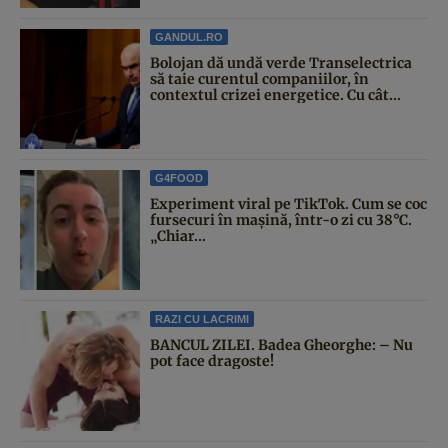
GANDUL.RO
Bolojan dă undă verde Transelectrica
să taie curentul companiilor, în
contextul crizei energetice. Cu cât...
G4FOOD
Experiment viral pe TikTok. Cum se coc
fursecuri în mașină, într-o zi cu 38°C.
„Chiar...
RAZI CU LACRIMI
BANCUL ZILEI. Badea Gheorghe: – Nu
pot face dragoste!