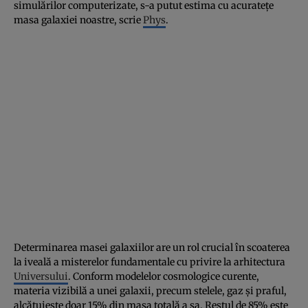
simulărilor computerizate, s-a putut estima cu acurateţe
masa galaxiei noastre, scrie
Phys
.
Determinarea masei galaxiilor are un rol crucial în scoaterea
la iveală a misterelor fundamentale cu privire la arhitectura
Universului
. Conform modelelor cosmologice curente,
materia vizibilă a unei galaxii, precum stelele, gaz şi praful,
alcătuieşte doar 15% din masa totală a sa. Restul de 85% este