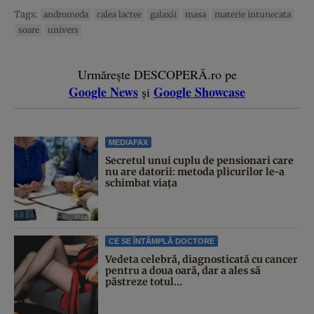
Tags:
andromeda
calea lactee
galaxii
masa
materie intunecata
soare
univers
Urmărește DESCOPERĂ.ro pe
Google News
Google Showcase
și
MEDIAFAX
Secretul unui cuplu de pensionari care
nu are datorii: metoda plicurilor le-a
schimbat viața
CE SE ÎNTÂMPLĂ DOCTORE
Vedeta celebră, diagnosticată cu cancer
pentru a doua oară, dar a ales să
păstreze totul...