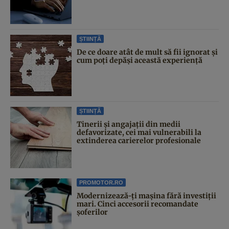
ȘTIINȚĂ
De ce doare atât de mult să fii ignorat și
cum poți depăși această experiență
ȘTIINȚĂ
Tinerii și angajații din medii
defavorizate, cei mai vulnerabili la
extinderea carierelor profesionale
PROMOTOR.RO
Modernizează-ți mașina fără investiții
mari. Cinci accesorii recomandate
șoferilor