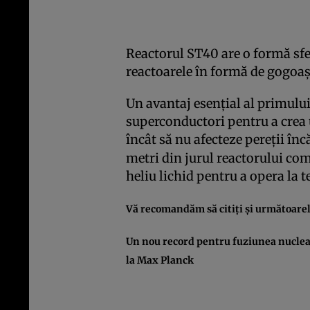
Reactorul ST40 are o formă sfer
reactoarele în formă de gogoa
Un avantaj esenţial al primulu
superconductori pentru a crea
încât să nu afecteze pereţii înc
metri din jurul reactorului co
heliu lichid pentru a opera la 
Vă recomandăm să citiţi şi următoarele
Un nou record pentru fuziunea nuclear
la Max Planck