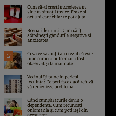
Cum să-ți crești încrederea în
sine în situații toxice. Fraze și
acțiuni care chiar te pot ajuta
Scenariile minții. Cum să îți
stăpânești gândurile negative și
anxietatea
Ceva ce savanții au crezut că este
unic oamenilor tocmai a fost
observat și la maimuțe
Vecinul îți pune în pericol
locuința? Ce poți face dacă refuză
să remedieze problema
Când cumpărăturile devin o
dependență. Cum recunoști
oniomania și cum poți ieși din
acest cerc