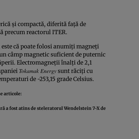
ică şi compactă, diferită faţă de
şă precum reactorul ITER.
i este că poate folosi anumiţi magneţi
 un câmp magnetic suficient de puternic
ăperii. Electromagneţii înalţi de 2,1
Tokamak Energy
mpaniei
sunt răciţi cu
temperaturi de -253,15 grade Celsius.
 articole:
ă a fost atins de steleratorul Wendelstein 7-X de