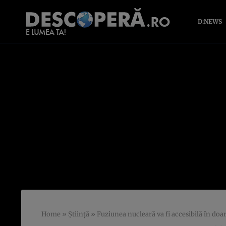
D:NEWS
Home
»
Știință
»
Fuziunea nucleară va fi accesibilă în doa