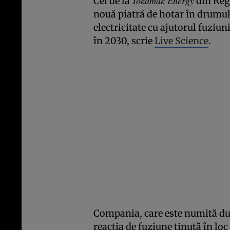
Tokamak Energy
Cei de la
din Rega
nouă piatră de hotar în drumul
electricitate cu ajutorul fuziun
în 2030, scrie
Live Science
.
Compania, care este numită dup
reacţia de fuziune ţinută în lo