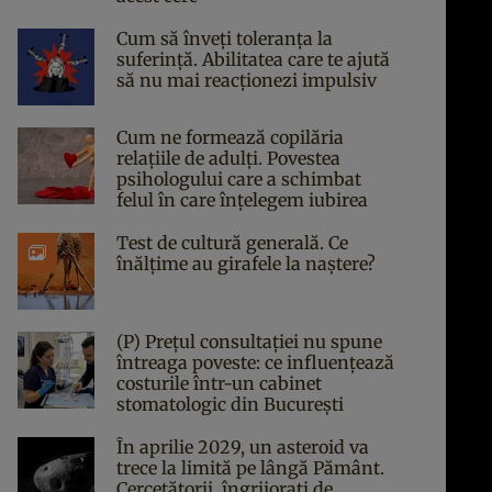
Cum să înveți toleranța la
suferință. Abilitatea care te ajută
să nu mai reacționezi impulsiv
Cum ne formează copilăria
relațiile de adulți. Povestea
psihologului care a schimbat
felul în care înțelegem iubirea
Test de cultură generală. Ce
înălțime au girafele la naștere?
(P) Prețul consultației nu spune
întreaga poveste: ce influențează
costurile într-un cabinet
stomatologic din București
În aprilie 2029, un asteroid va
trece la limită pe lângă Pământ.
Cercetătorii, îngrijorați de