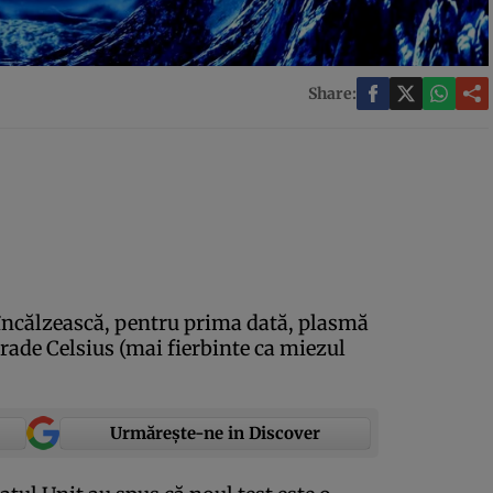
Share:
încălzească, pentru prima dată, plasmă
rade Celsius (mai fierbinte ca miezul
Urmărește-ne in Discover