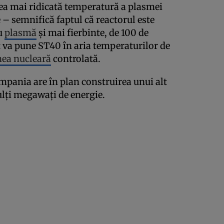
ea mai ridicată temperatură a plasmei
 semnifică faptul că reactorul este
cu
plasmă
şi mai fierbinte, de 100 de
t va pune ST40 în aria temperaturilor de
nea nucleară
controlată.
pania are în plan construirea unui alt
lţi megawaţi de energie.