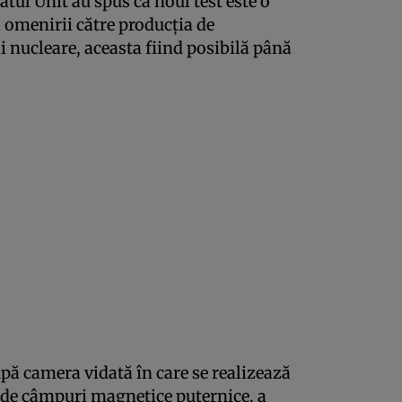
tul Unit au spus că noul test este o
 omenirii către producţia de
ii nucleare, aceasta fiind posibilă până
ă camera vidată în care se realizează
c de câmpuri magnetice puternice, a