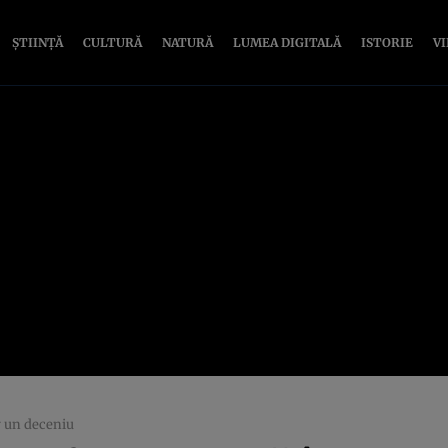
ȘTIINȚĂ
CULTURĂ
NATURĂ
LUMEA DIGITALĂ
ISTORIE
V
r un deceniu