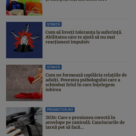
ȘTIINȚĂ
Cum să înveți toleranța la suferință.
Abilitatea care te ajută să nu mai
reacționezi impulsiv
ȘTIINȚĂ
Cum ne formează copilăria relațiile de
adulți. Povestea psihologului care a
schimbat felul în care înțelegem
iubirea
PROMOTOR.RO
2026: Care e presiunea corectă în
anvelope pe caniculă. Cauciucurile de
iarnă pot să facă...