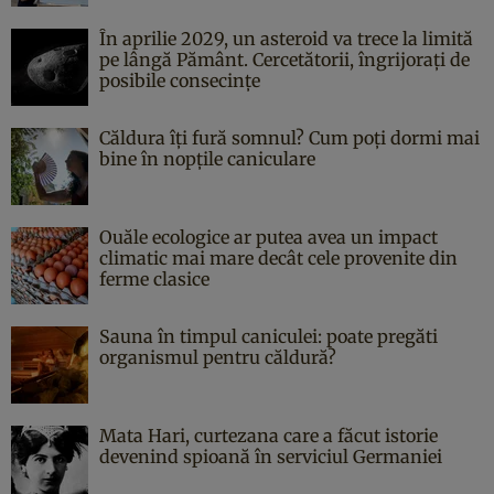
În aprilie 2029, un asteroid va trece la limită
pe lângă Pământ. Cercetătorii, îngrijorați de
posibile consecințe
Căldura îți fură somnul? Cum poți dormi mai
bine în nopțile caniculare
Ouăle ecologice ar putea avea un impact
climatic mai mare decât cele provenite din
ferme clasice
Sauna în timpul caniculei: poate pregăti
organismul pentru căldură?
Mata Hari, curtezana care a făcut istorie
devenind spioană în serviciul Germaniei