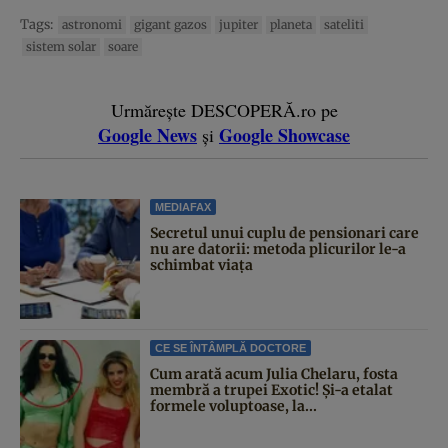
Tags:
astronomi
gigant gazos
jupiter
planeta
sateliti
sistem solar
soare
Urmărește DESCOPERĂ.ro pe
Google News
Google Showcase
și
MEDIAFAX
Secretul unui cuplu de pensionari care
nu are datorii: metoda plicurilor le-a
schimbat viața
CE SE ÎNTÂMPLĂ DOCTORE
Cum arată acum Julia Chelaru, fosta
membră a trupei Exotic! Și-a etalat
formele voluptoase, la...