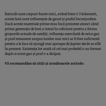
Întrucât sunt corpuri foarte mici, având între 1-3 kilometri,
aceste luni sunt influenţate de gazul şi praful înconjurător.
Dacă aceste materiale prime erau încă prezente atunci când
prima generaţie de luni a intrat în coliziuni pentru a forma
grupurile actuale de sateliţi, influenţa exercitată de orice gaz
şi praf remanent asupra lunilor mai mici ar fi fost suficientă
pentru a le face să ajungă mai aproape de Jupiter decât se află
în prezent. Existenţa lor arată că cel mai probabil s-au format
după ce acest gaz şi praf s-a disipat.
Vă recomandăm să citiţi şi următoarele articole: