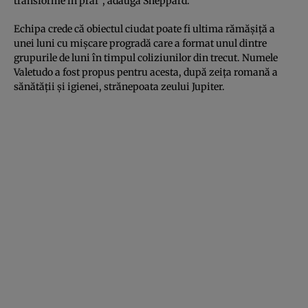
transforme în praf”, adaugă Sheppard.
Echipa crede că obiectul ciudat poate fi ultima rămăşiţă a
unei luni cu mişcare progradă care a format unul dintre
grupurile de luni în timpul coliziunilor din trecut. Numele
Valetudo a fost propus pentru acesta, după zeiţa romană a
sănătăţii şi igienei, strănepoata zeului Jupiter.