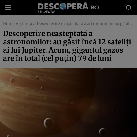
Home
»
Știință
»
Descoperire neaşteptată a astronomilor: au găsit încă 12 sateliţi ai lui Jupiter. Acum, gigantul gazos are în total (cel puţin) 79 de luni
Descoperire neaşteptată a
astronomilor: au găsit încă 12 sateliţi
ai lui Jupiter. Acum, gigantul gazos
are în total (cel puţin) 79 de luni