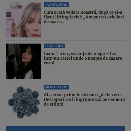
AVANTAJE.RO
Cum arată vedeta noastră, după ce și-a
făcut lifting facial: „Am purtat ochelari
de soare...
PROSPORT
Ioana Țiriac, vacanță de mega – lux
într-un castel unde o noapte de cazare
costă...
MEDIAFAX.RO
AI a creat primele virusuri „de la zero”.
Descoperirea îi îngrijorează pe oamenii
de știință