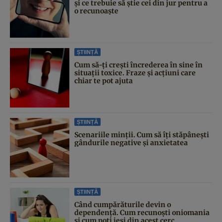
și ce trebuie să știe cei din jur pentru a
o recunoaște
ȘTIINȚĂ
Cum să-ți crești încrederea în sine în
situații toxice. Fraze și acțiuni care
chiar te pot ajuta
ȘTIINȚĂ
Scenariile minții. Cum să îți stăpânești
gândurile negative și anxietatea
ȘTIINȚĂ
Când cumpărăturile devin o
dependență. Cum recunoști oniomania
și cum poți ieși din acest cerc