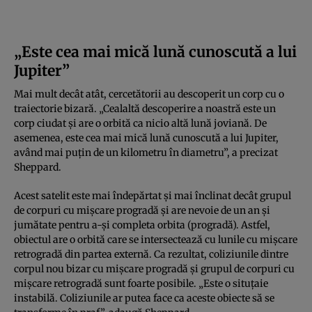
„Este cea mai mică lună cunoscută a lui
Jupiter”
Mai mult decât atât, cercetătorii au descoperit un corp cu o
traiectorie bizară. „Cealaltă descoperire a noastră este un
corp ciudat şi are o orbită ca nicio altă lună joviană. De
asemenea, este cea mai mică lună cunoscută a lui Jupiter,
având mai puţin de un kilometru în diametru”, a precizat
Sheppard.
Acest satelit este mai îndepărtat şi mai înclinat decât grupul
de corpuri cu mişcare progradă şi are nevoie de un an şi
jumătate pentru a-şi completa orbita (progradă). Astfel,
obiectul are o orbită care se intersectează cu lunile cu mişcare
retrogradă din partea externă. Ca rezultat, coliziunile dintre
corpul nou bizar cu mişcare progradă şi grupul de corpuri cu
mişcare retrogradă sunt foarte posibile. „Este o situţaie
instabilă. Coliziunile ar putea face ca aceste obiecte să se