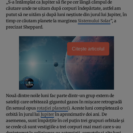
„S-a întâmplat ca Jupiter să fie pe cer lângă câmpul de
căutare unde ne uitam după corpuri îndepărtate, astfel am
putut să ne uităm şi după luni neştiute din jurul lui Jupiter, în
timp ce căutam planete la marginea
Sistemului Solar
”, a
precizat Sheppard.
Citește articolul
Nouă dintre noile luni fac parte dintr-un grup extern de
sateliţi care orbitează gigantul gazos în mişcare retrogradă
(în sensul opus
rotaţiei planetei
). Aceste luni completează o
orbită în jurul lui
Jupiter
în aproximativ doi ani. De
asemenea, sunt împărţite în cel puţin trei grupuri orbitale şi
se crede că sunt vestigiile a trei corpuri mai mari care s-au
dezintegrat la coliziunea cu asteroizii, cometele şi alte luni.