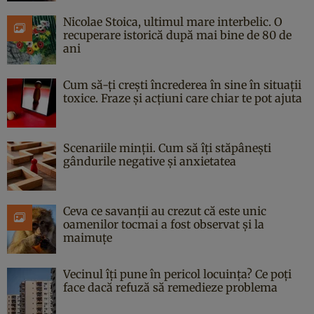
Nicolae Stoica, ultimul mare interbelic. O
recuperare istorică după mai bine de 80 de
ani
Cum să-ți crești încrederea în sine în situații
toxice. Fraze și acțiuni care chiar te pot ajuta
Scenariile minții. Cum să îți stăpânești
gândurile negative și anxietatea
Ceva ce savanții au crezut că este unic
oamenilor tocmai a fost observat și la
maimuțe
Vecinul îți pune în pericol locuința? Ce poți
face dacă refuză să remedieze problema