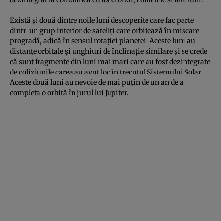
Există şi două dintre noile luni descoperite care fac parte
dintr-un grup interior de sateliţi care orbitează în mişcare
progradă, adică în sensul rotaţiei planetei. Aceste luni au
distanţe orbitale şi unghiuri de înclinaţie similare şi se crede
că sunt fragmente din luni mai mari care au fost dezintegrate
de coliziunile carea au avut loc în trecutul Sistemului Solar.
Aceste două luni au nevoie de mai puţin de un an de a
completa o orbită în jurul lui Jupiter.