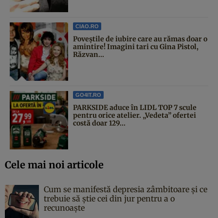
CIAO.RO
Poveştile de iubire care au rămas doar o
amintire! Imagini tari cu Gina Pistol,
Răzvan...
GO4IT.RO
PARKSIDE aduce în LIDL TOP 7 scule
pentru orice atelier. „Vedeta” ofertei
costă doar 129...
Cele mai noi articole
Cum se manifestă depresia zâmbitoare și ce
trebuie să știe cei din jur pentru a o
recunoaște