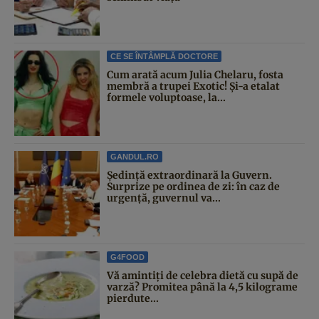
CE SE ÎNTÂMPLĂ DOCTORE
Cum arată acum Julia Chelaru, fosta
membră a trupei Exotic! Și-a etalat
formele voluptoase, la...
GANDUL.RO
Şedinţă extraordinară la Guvern.
Surprize pe ordinea de zi: în caz de
urgență, guvernul va...
G4FOOD
Vă amintiți de celebra dietă cu supă de
varză? Promitea până la 4,5 kilograme
pierdute...