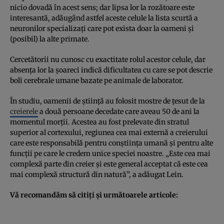
nicio dovadă în acest sens; dar lipsa lor la rozătoare este
interesantă, adăugând astfel aceste celule la lista scurtă a
neuronilor specializaţi care pot exista doar la oameni şi
(posibil) la alte primate.
Cercetătorii nu cunosc cu exactitate rolul acestor celule, dar
absenţa lor la şoareci indică dificultatea cu care se pot descrie
boli cerebrale umane bazate pe animale de laborator.
În studiu, oamenii de ştiinţă au folosit mostre de ţesut de la
creierele
a două persoane decedate care aveau 50 de ani la
momentul morţii. Acestea au fost prelevate din stratul
superior al cortexului, regiunea cea mai externă a creierului
care este responsabilă pentru conştiinţa umană şi pentru alte
funcţii pe care le credem unice speciei noastre. „Este cea mai
complexă parte din creier şi este general acceptat că este cea
mai complexă structură din natură”, a adăugat Lein.
Vă recomandăm să citiţi şi următoarele articole: