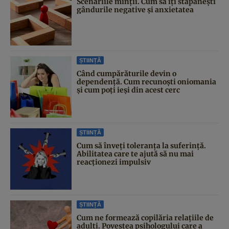
Scenariile minții. Cum să îți stăpânești
gândurile negative și anxietatea
ȘTIINȚĂ
Când cumpărăturile devin o
dependență. Cum recunoști oniomania
și cum poți ieși din acest cerc
ȘTIINȚĂ
Cum să înveți toleranța la suferință.
Abilitatea care te ajută să nu mai
reacționezi impulsiv
ȘTIINȚĂ
Cum ne formează copilăria relațiile de
adulți. Povestea psihologului care a