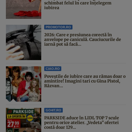
schimbat felul în care înțelegem
iubirea
PROMOTOR.RO
2026: Care e presiunea corectă în
anvelope pe caniculă. Cauciucurile de
iarnă pot să facă...
CIAO.RO
Poveştile de iubire care au rămas doar o
amintire! Imagini tari cu Gina Pistol,
Răzvan...
GO4IT.RO
PARKSIDE aduce în LIDL TOP 7 scule
pentru orice atelier. „Vedeta” ofertei
costă doar 129...