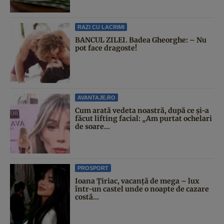
RAZI CU LACRIMI
BANCUL ZILEI. Badea Gheorghe: – Nu
pot face dragoste!
AVANTAJE.RO
Cum arată vedeta noastră, după ce și-a
făcut lifting facial: „Am purtat ochelari
de soare...
PROSPORT
Ioana Țiriac, vacanță de mega – lux
într-un castel unde o noapte de cazare
costă...