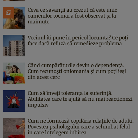
Ceva ce savanții au crezut că este unic
oamenilor tocmai a fost observat și la
maimuțe
Vecinul îți pune în pericol locuința? Ce poți
face dacă refuză să remedieze problema
Când cumpărăturile devin o dependență.
Cum recunoști oniomania și cum poți ieși
din acest cerc
Cum să înveți toleranța la suferință.
Abilitatea care te ajută să nu mai reacționezi
impulsiv
Cum ne formează copilăria relațiile de adulți.
Povestea psihologului care a schimbat felul
în care înțelegem iubirea