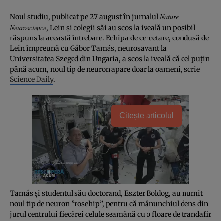
Nature
Noul studiu, publicat pe 27 august în jurnalul
Neuroscience
, Lein şi colegii săi au scos la iveală un posibil
răspuns la această întrebare. Echipa de cercetare, condusă de
Lein împreună cu Gábor Tamás, neurosavant la
Universitatea Szeged din Ungaria, a scos la iveală că cel puţin
până acum, noul tip de neuron apare doar la oameni, scrie
Science Daily
.
Citește articolul
Tamás şi studentul său doctorand, Eszter Boldog, au numit
noul tip de neuron ”rosehip”, pentru că mănunchiul dens din
jurul centrului fiecărei celule seamănă cu o floare de trandafir