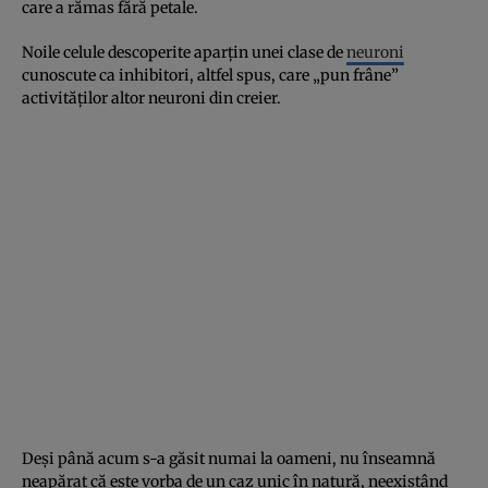
care a rămas fără petale.
Noile celule descoperite aparţin unei clase de
neuroni
cunoscute ca inhibitori, altfel spus, care „pun frâne”
activităţilor altor neuroni din creier.
Deşi până acum s-a găsit numai la oameni, nu înseamnă
neapărat că este vorba de un caz unic în natură, neexistând