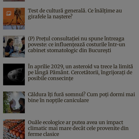
Test de cultură generală. Ce înălțime au
girafele la naștere?
(P) Prețul consultației nu spune întreaga
poveste: ce influențează costurile într-un
cabinet stomatologic din București
În aprilie 2029, un asteroid va trece la limită
pe lângă Pământ. Cercetătorii, îngrijorați de
posibile consecințe
Căldura îți fură somnul? Cum poți dormi mai
bine în nopțile caniculare
Ouăle ecologice ar putea avea un impact
climatic mai mare decât cele provenite din
ferme clasice