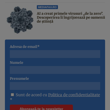
MEDIAFAX.RO
AI a creat primele virusuri „de la zero”.
Descoperirea îi îngrijorează pe oamenii
de știință
Adresa de email*
Numele
Prenumele
Sunt de acord cu
Politica de confidentialitate
*