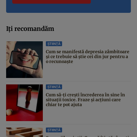
Iți recomandăm
ȘTIINȚĂ
Cum se manifestă depresia zâmbitoare
și ce trebuie să știe cei din jur pentru a
o recunoaște
ȘTIINȚĂ
Cum să-ți crești încrederea în sine în
situații toxice. Fraze și acțiuni care
chiar te pot ajuta
ȘTIINȚĂ