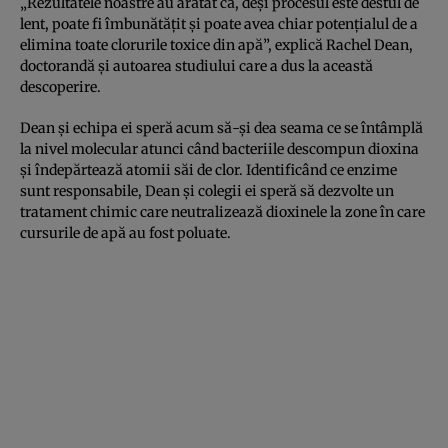
„Rezultatele noastre au arătat că, deși procesul este destul de
lent, poate fi îmbunătățit și poate avea chiar potențialul de a
elimina toate clorurile toxice din apă”, explică Rachel Dean,
doctorandă și autoarea studiului care a dus la această
descoperire.
Dean și echipa ei speră acum să-și dea seama ce se întâmplă
la nivel molecular atunci când bacteriile descompun dioxina
și îndepărtează atomii săi de clor. Identificând ce enzime
sunt responsabile, Dean și colegii ei speră să dezvolte un
tratament chimic care neutralizează dioxinele la zone în care
cursurile de apă au fost poluate.