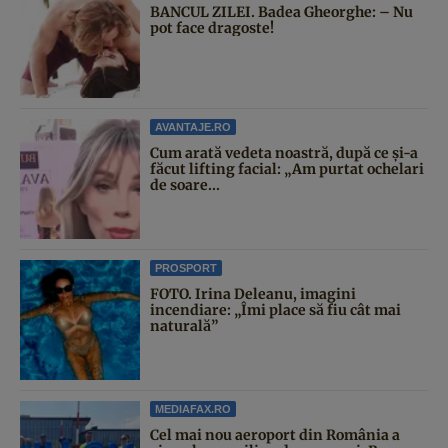
BANCUL ZILEI. Badea Gheorghe: – Nu
pot face dragoste!
AVANTAJE.RO
Cum arată vedeta noastră, după ce și-a
făcut lifting facial: „Am purtat ochelari
de soare...
PROSPORT
FOTO. Irina Deleanu, imagini
incendiare: „Îmi place să fiu cât mai
naturală”
MEDIAFAX.RO
Cel mai nou aeroport din România a