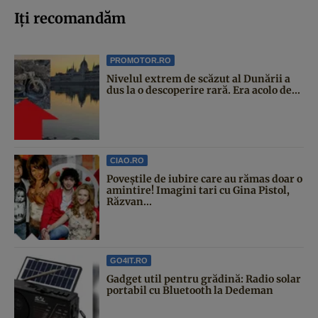
Iți recomandăm
PROMOTOR.RO
Nivelul extrem de scăzut al Dunării a
dus la o descoperire rară. Era acolo de...
CIAO.RO
Poveştile de iubire care au rămas doar o
amintire! Imagini tari cu Gina Pistol,
Răzvan...
GO4IT.RO
Gadget util pentru grădină: Radio solar
portabil cu Bluetooth la Dedeman