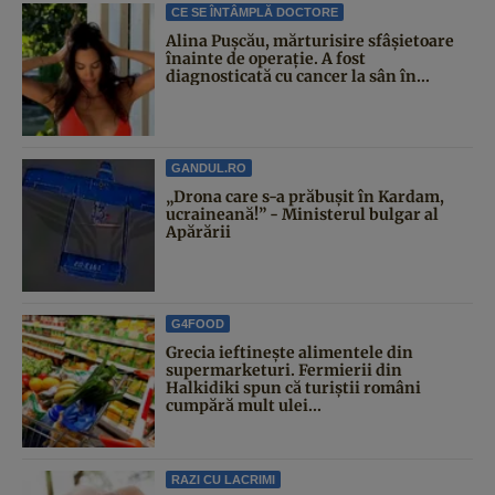
CE SE ÎNTÂMPLĂ DOCTORE
Alina Pușcău, mărturisire sfâșietoare
înainte de operație. A fost
diagnosticată cu cancer la sân în...
GANDUL.RO
„Drona care s-a prăbușit în Kardam,
ucraineană!” - Ministerul bulgar al
Apărării
G4FOOD
Grecia ieftinește alimentele din
supermarketuri. Fermierii din
Halkidiki spun că turiștii români
cumpără mult ulei...
RAZI CU LACRIMI