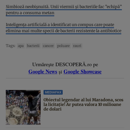
Simbioză neobişnuită. Unii viermii şi bacteriile fac ”echipă”
pentru a consuma metan
Inteligenţa artificială a identificat un compus care poate
elimina mai multe specii de bacterii rezistente la antibiotice
Tags:
apa
bacterii
cancer
poluare
rauri
Urmărește DESCOPERĂ.ro pe
Google News
Google Showcase
și
MEDIAFAX
Obiectul legendar al lui Maradona, scos
la licitație! Ar putea valora 10 milioane
de dolari