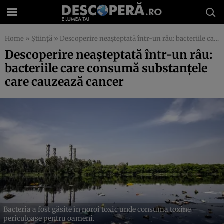
Home
»
Știință
»
Descoperire neașteptată într-un râu: bacteriile care consumă substanțele care cauzează cancer
Descoperire neașteptată într-un râu:
bacteriile care consumă substanțele
care cauzează cancer
Bacteria a fost găsite în noroi toxic unde consuma toxine
periculoase pentru oameni.