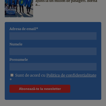
ajuns la un milion de pasageri. Borna
a...
Adresa de email*
Numele
Prenumele
Sunt de acord cu
Politica de confidentialitate
*