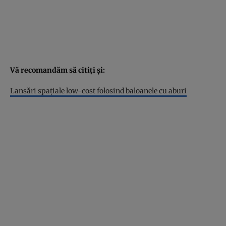
Vă recomandăm să citiți și:
Lansări spaţiale low-cost folosind baloanele cu aburi