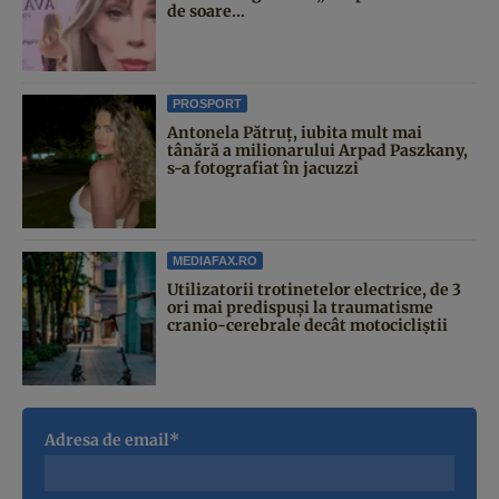
de soare...
PROSPORT
Antonela Pătruț, iubita mult mai
tânără a milionarului Arpad Paszkany,
s-a fotografiat în jacuzzi
MEDIAFAX.RO
Utilizatorii trotinetelor electrice, de 3
ori mai predispuși la traumatisme
cranio-cerebrale decât motocicliștii
Adresa de email*