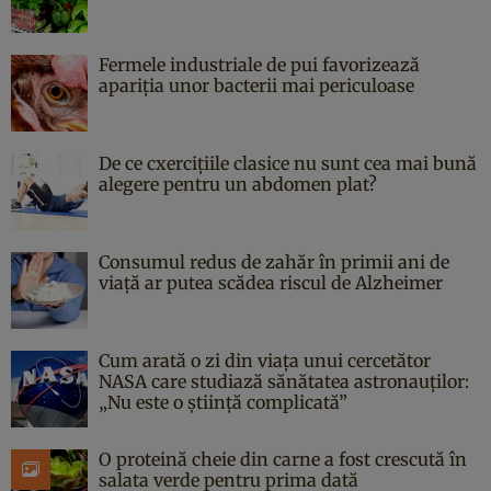
Fermele industriale de pui favorizează
apariția unor bacterii mai periculoase
De ce cxercițiile clasice nu sunt cea mai bună
alegere pentru un abdomen plat?
Consumul redus de zahăr în primii ani de
viață ar putea scădea riscul de Alzheimer
Cum arată o zi din viața unui cercetător
NASA care studiază sănătatea astronauților:
„Nu este o știință complicată”
O proteină cheie din carne a fost crescută în
salata verde pentru prima dată