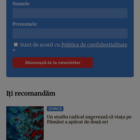
Numele
Prenumele
Sunt de acord cu
Politica de confidentialitate
*
Iți recomandăm
ȘTIINȚĂ
Un studiu radical sugerează că viața pe
Pământ a apărut de două ori