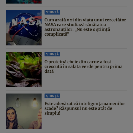
ȘTIINȚĂ
Cum arată o zi din viața unui cercetător
NASA care studiază sănătatea
astronauților: „Nu este o știință
complicată”
ȘTIINȚĂ
O proteină cheie din carne a fost
crescută în salata verde pentru prima
dată
ȘTIINȚĂ
Este adevărat că inteligența oamenilor
scade? Răspunsul nu este atât de
simplu!