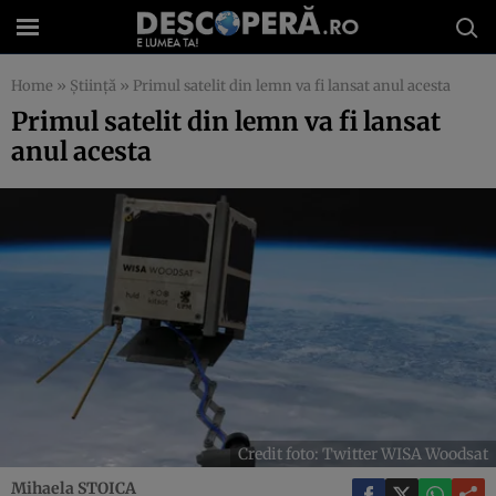
Home
»
Știință
»
Primul satelit din lemn va fi lansat anul acesta
Primul satelit din lemn va fi lansat
anul acesta
Credit foto: Twitter WISA Woodsat
Mihaela STOICA