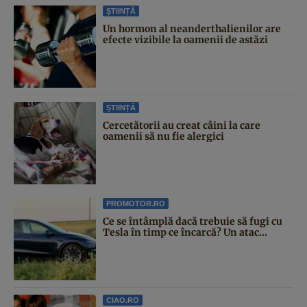
ȘTIINȚĂ
Un hormon al neanderthalienilor are
efecte vizibile la oamenii de astăzi
ȘTIINȚĂ
Cercetătorii au creat câini la care
oamenii să nu fie alergici
PROMOTOR.RO
Ce se întâmplă dacă trebuie să fugi cu
Tesla în timp ce încarcă? Un atac...
CIAO.RO