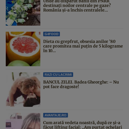
Unde au dispărut banii din PNRR
destinați noilor centrale pe gaze?
România și-a închis centralele...
G4FOOD
Dieta cu grepfrut, obsesia anilor ’80
care promitea mai puțin de 5 kilograme
în 10...
RAZI CU LACRIMI
BANCUL ZILEI. Badea Gheorghe: – Nu
pot face dragoste!
AVANTAJE.RO
Cum arată vedeta noastră, după ce și-a
făcut lifting facial: „Am purtat ochelari