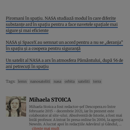
Piromani în spaţiu. NASA studiază modul în care diferite
substanţe ard în spaţiu pentru a face navetele spaţiale mai
sigure şi mai eficiente
NASA și SpaceX au semnat un acord pentru a nu se „deranja”
în spațiu și a coopera pentru siguranță
Un satelit al NASA a ars în atmosfera Pământului, după 56 de
ani petrecuți în spațiu
Tags:
lemn
nanosateliti
nasa
orbita
sateliti
terra
Mihaela STOICA
Mihaela Stoica a fost redactor-șef Descopera.ro între
februarie 2015 - decembrie 2021, iar în prezent este
colaborator al site-ului. Absolventă de Istorie, a fost mai
întâi profesor. A intrat în presa online în 2006, la agenţia
NewsIn. A lucrat apoi în redacţiile Adevărul şi Gândul, ...
citește mai mult