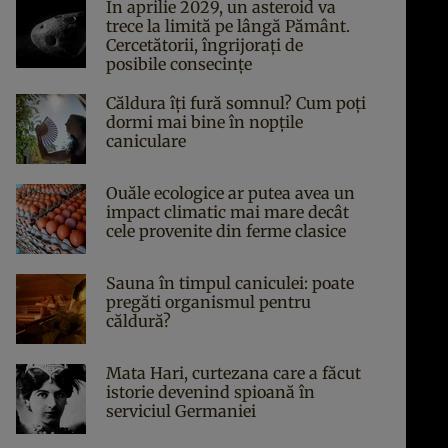
În aprilie 2029, un asteroid va
trece la limită pe lângă Pământ.
Cercetătorii, îngrijorați de
posibile consecințe
Căldura îți fură somnul? Cum poți
dormi mai bine în nopțile
caniculare
Ouăle ecologice ar putea avea un
impact climatic mai mare decât
cele provenite din ferme clasice
Sauna în timpul caniculei: poate
pregăti organismul pentru
căldură?
Mata Hari, curtezana care a făcut
istorie devenind spioană în
serviciul Germaniei