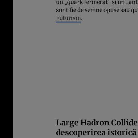
un „quark fermecat” și un „an
sunt fie de semne opuse sau qua
Futurism
.
Large Hadron Collider 
descoperirea istorică 