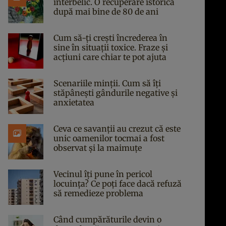
interbelic. O recuperare istorică
după mai bine de 80 de ani
Cum să-ți crești încrederea în
sine în situații toxice. Fraze și
acțiuni care chiar te pot ajuta
Scenariile minții. Cum să îți
stăpânești gândurile negative și
anxietatea
Ceva ce savanții au crezut că este
unic oamenilor tocmai a fost
observat și la maimuțe
Vecinul îți pune în pericol
locuința? Ce poți face dacă refuză
să remedieze problema
Când cumpărăturile devin o