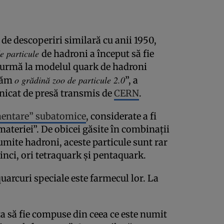
de descoperiri similară cu anii 1950,
e particule
de hadroni a început să fie
in urmă la modelul quark de hadroni
o grădină zoo de particule 2.0
reăm
”, a
icat de presă transmis de
CERN
.
mentare” subatomice
, considerate a fi
ateriei”. De obicei găsite în combinații
umite hadroni, aceste particule sunt rar
cinci, ori tetraquark și pentaquark.
quarcuri speciale este farmecul lor. La
a să fie compuse din ceea ce este numit