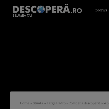
D:NEWS
Home
»
Știință
»
Large Hadron Collider a descoperit noi 