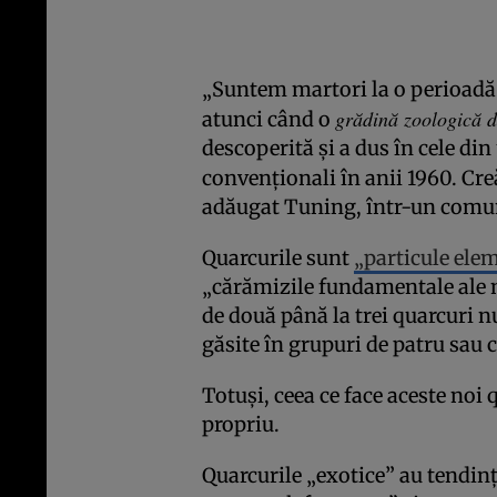
„Suntem martori la o perioadă 
grădină zoologică d
atunci când o
descoperită și a dus în cele d
convenționali în anii 1960. C
adăugat Tuning, într-un comun
Quarcurile sunt
„particule ele
„cărămizile fundamentale ale m
de două până la trei quarcuri n
găsite în grupuri de patru sau 
Totuși, ceea ce face aceste noi 
propriu.
Quarcurile „exotice” au tendinț