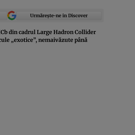
Urmărește-ne in Discover
Cb din cadrul Large Hadron Collider
icule „exotice”, nemaivăzute până