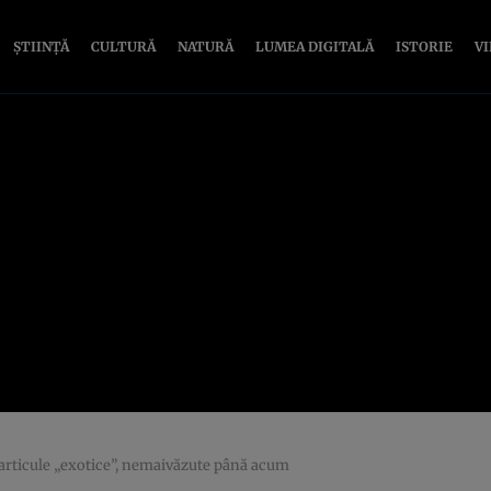
ȘTIINȚĂ
CULTURĂ
NATURĂ
LUMEA DIGITALĂ
ISTORIE
V
particule „exotice”, nemaivăzute până acum