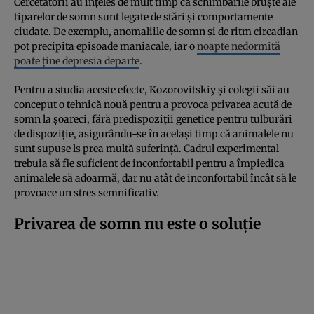
Cercetătorii au înțeles de mult timp că schimbările bruște ale
tiparelor de somn sunt legate de stări și comportamente
ciudate. De exemplu, anomaliile de somn și de ritm circadian
pot precipita episoade maniacale, iar o
noapte nedormită
poate ține depresia departe
.
Pentru a studia aceste efecte, Kozorovitskiy și colegii săi au
conceput o tehnică nouă pentru a provoca privarea acută de
somn la șoareci, fără predispoziții genetice pentru tulburări
de dispoziție, asigurându-se în același timp că animalele nu
sunt supuse ls prea multă suferință. Cadrul experimental
trebuia să fie suficient de inconfortabil pentru a împiedica
animalele să adoarmă, dar nu atât de inconfortabil încât să le
provoace un stres semnificativ.
Privarea de somn nu este o soluție