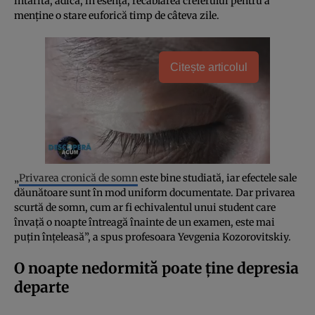
întărită, adică, în esență, recablarea creierului pentru a
menține o stare euforică timp de câteva zile.
Citește articolul
„
Privarea cronică de somn
este bine studiată, iar efectele sale
dăunătoare sunt în mod uniform documentate. Dar privarea
scurtă de somn, cum ar fi echivalentul unui student care
învață o noapte întreagă înainte de un examen, este mai
puțin înțeleasă”, a spus profesoara Yevgenia Kozorovitskiy.
O noapte nedormită poate ține depresia
departe