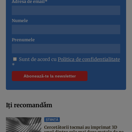
Adresa de email*
Numele
Prenumele
Sunt de acord cu
Politica de confidentialitate
*
Iți recomandăm
ȘTIINȚĂ
Cercetătorii tocmai au imprimat 3D
unul dintre cele mai dure metale de pe