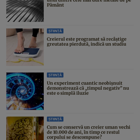
Pământ
ȘTIINȚĂ
Creierul este programat să recâștige
greutatea pierdută, indică un studiu
ȘTIINȚĂ
Un experiment cuantic neobișnuit
demonstrează că „timpul negativ” nu
este o simplă iluzie
ȘTIINȚĂ
Cum se conservă un creier uman vechi
de 10.000 de ani, în timp ce restul
corpului se descompune?