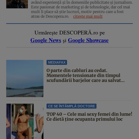
având experiență și în domeniile publicitate și jurnalism.
Este pasionat de marketing și de tehnologie, dar cel mai
mult îi place să știe lucruri, motiv pentru care a fost
atras de Descopera.ro.
citește mai mult
Urmărește DESCOPERĂ.ro pe
Google News
Google Showcase
și
MEDIAFAX
O parte din cabluri au cedat.
Momentele tensionate din timpul
scufundării barjelor care au salvat...
CE SE ÎNTÂMPLĂ DOCTORE
TOP 40 – Cele mai sexy femei din lume!
Ce dietă ține ocupanta primului loc