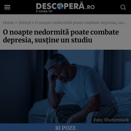
Home
»
Știință
»
O noapte nedormită poate combate depresia, susține un studiu
O noapte nedormită poate combate
depresia, susține un studiu
Foto: Shutterstock
10 POZE