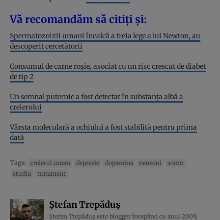
Vă recomandăm să citiți și:
Spermatozoizii umani încalcă a treia lege a lui Newton, au
descoperit cercetătorii
Consumul de carne roșie, asociat cu un risc crescut de diabet
de tip 2
Un semnal puternic a fost detectat în substanța albă a
creierului
Vârsta moleculară a ochiului a fost stabilită pentru prima
dată
Tags:
creierul uman
depresie
dopamina
neuroni
somn
studiu
tratament
Ștefan Trepăduș
Ștefan Trepăduș este blogger începând cu anul 2009,