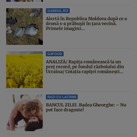
GANDUL.RO
Alertă în Republica Moldova după ce o
dronă s-a prăbușit în țara vecină.
Primele imagini...
G4FOOD
ANALIZĂ/ Rapița românească la un
preț record, pe fondul războiului din
Ucraina/ Cotația rapiței românești...
RAZI CU LACRIMI
BANCUL ZILEI. Badea Gheorghe: – Nu
pot face dragoste!