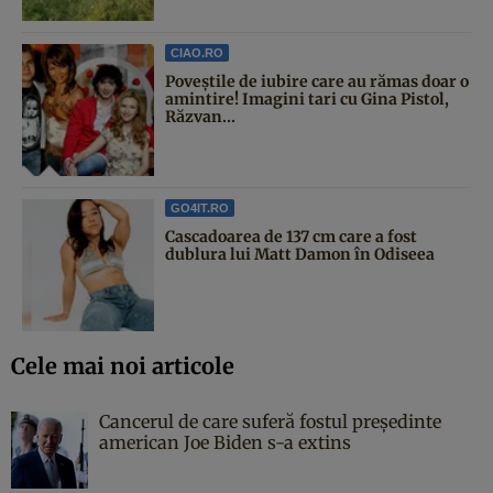
CIAO.RO
Poveştile de iubire care au rămas doar o
amintire! Imagini tari cu Gina Pistol,
Răzvan...
GO4IT.RO
Cascadoarea de 137 cm care a fost
dublura lui Matt Damon în Odiseea
Cele mai noi articole
Cancerul de care suferă fostul președinte
american Joe Biden s-a extins