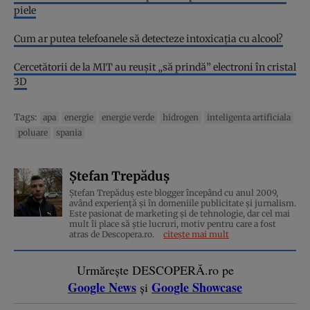
piele
Cum ar putea telefoanele să detecteze intoxicația cu alcool?
Cercetătorii de la MIT au reușit „să prindă” electroni în cristal
3D
Tags:
apa
energie
energie verde
hidrogen
inteligenta artificiala
poluare
spania
Ștefan Trepăduș
Ștefan Trepăduș este blogger începând cu anul 2009,
având experiență și în domeniile publicitate și jurnalism.
Este pasionat de marketing și de tehnologie, dar cel mai
mult îi place să știe lucruri, motiv pentru care a fost
atras de Descopera.ro.
citește mai mult
Urmărește DESCOPERĂ.ro pe
Google News
Google Showcase
și