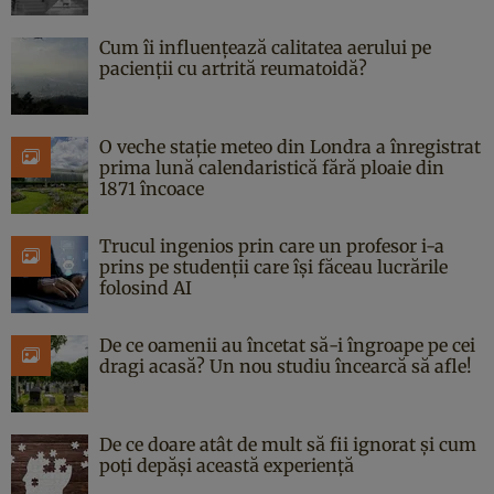
Cum îi influențează calitatea aerului pe
pacienții cu artrită reumatoidă?
O veche stație meteo din Londra a înregistrat
prima lună calendaristică fără ploaie din
1871 încoace
Trucul ingenios prin care un profesor i-a
prins pe studenții care își făceau lucrările
folosind AI
De ce oamenii au încetat să-i îngroape pe cei
dragi acasă? Un nou studiu încearcă să afle!
De ce doare atât de mult să fii ignorat și cum
poți depăși această experiență