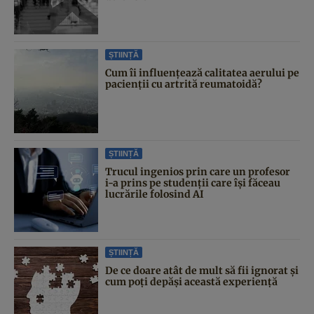
ȘTIINȚĂ
Cum îi influențează calitatea aerului pe
pacienții cu artrită reumatoidă?
ȘTIINȚĂ
Trucul ingenios prin care un profesor
i-a prins pe studenții care își făceau
lucrările folosind AI
ȘTIINȚĂ
De ce doare atât de mult să fii ignorat și
cum poți depăși această experiență