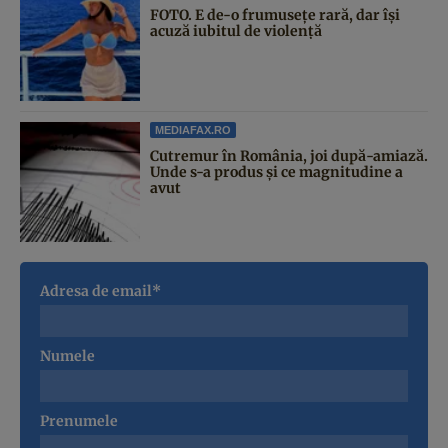
FOTO. E de-o frumusețe rară, dar își
acuză iubitul de violență
MEDIAFAX.RO
Cutremur în România, joi după-amiază.
Unde s-a produs și ce magnitudine a
avut
Adresa de email*
Numele
Prenumele