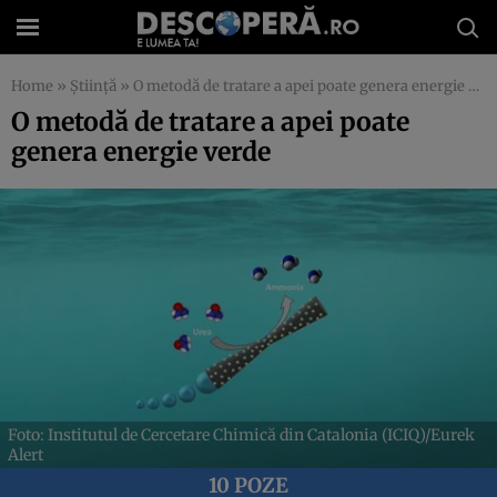
Home
»
Știință
»
O metodă de tratare a apei poate genera energie verde
O metodă de tratare a apei poate
genera energie verde
Foto: Institutul de Cercetare Chimică din Catalonia (ICIQ)/Eurek
Alert
10 POZE