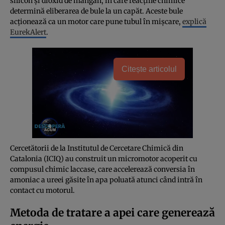
silicon și dioxid de mangan, în care reacțiile chimice
determină eliberarea de bule la un capăt. Aceste bule
acționează ca un motor care pune tubul în mișcare,
explică
EurekAlert
.
Citește articolul
Cercetătorii de la Institutul de Cercetare Chimică din
Catalonia (ICIQ) au construit un micromotor acoperit cu
compusul chimic laccase, care accelerează conversia în
amoniac a ureei găsite în apa poluată atunci când intră în
contact cu motorul.
Metoda de tratare a apei care generează