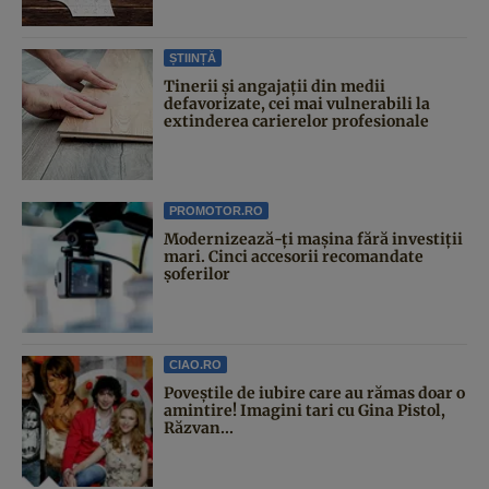
ȘTIINȚĂ
Tinerii și angajații din medii
defavorizate, cei mai vulnerabili la
extinderea carierelor profesionale
PROMOTOR.RO
Modernizează-ți mașina fără investiții
mari. Cinci accesorii recomandate
șoferilor
CIAO.RO
Poveştile de iubire care au rămas doar o
amintire! Imagini tari cu Gina Pistol,
Răzvan...