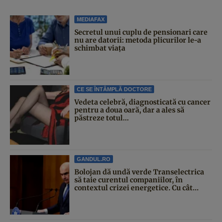
MEDIAFAX
Secretul unui cuplu de pensionari care
nu are datorii: metoda plicurilor le-a
schimbat viața
CE SE ÎNTÂMPLĂ DOCTORE
Vedeta celebră, diagnosticată cu cancer
pentru a doua oară, dar a ales să
păstreze totul...
GANDUL.RO
Bolojan dă undă verde Transelectrica
să taie curentul companiilor, în
contextul crizei energetice. Cu cât...