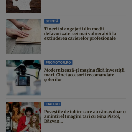
ȘTIINȚĂ
Tinerii și angajații din medii
defavorizate, cei mai vulnerabili la
extinderea carierelor profesionale
PROMOTOR.RO
Modernizează-ți mașina fără investiții
mari. Cinci accesorii recomandate
șoferilor
CIAO.RO
Poveştile de iubire care au rămas doar o
amintire! Imagini tari cu Gina Pistol,
Răzvan...