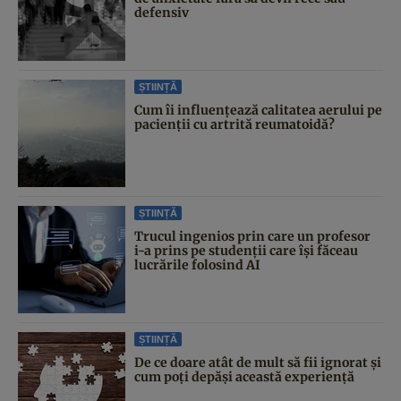
defensiv
ȘTIINȚĂ
Cum îi influențează calitatea aerului pe
pacienții cu artrită reumatoidă?
ȘTIINȚĂ
Trucul ingenios prin care un profesor
i-a prins pe studenții care își făceau
lucrările folosind AI
ȘTIINȚĂ
De ce doare atât de mult să fii ignorat și
cum poți depăși această experiență