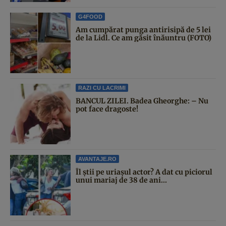
G4FOOD
Am cumpărat punga antirisipă de 5 lei
de la Lidl. Ce am găsit înăuntru (FOTO)
RAZI CU LACRIMI
BANCUL ZILEI. Badea Gheorghe: – Nu
pot face dragoste!
AVANTAJE.RO
Îl știi pe uriașul actor? A dat cu piciorul
unui mariaj de 38 de ani...