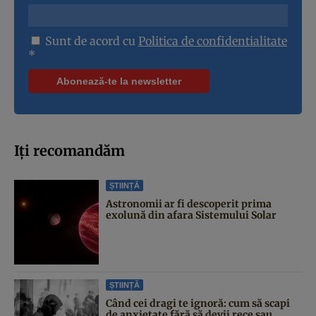
Sunt de acord cu
Politica de confidentialitate
*
Iți recomandăm
ȘTIINȚĂ
Astronomii ar fi descoperit prima
exolună din afara Sistemului Solar
ȘTIINȚĂ
Când cei dragi te ignoră: cum să scapi
de anxietate fără să devii rece sau