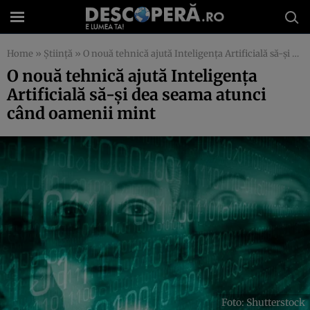
Home
»
Știință
»
O nouă tehnică ajută Inteligența Artificială să-și dea seama atunci când oamenii mint
O nouă tehnică ajută Inteligența
Artificială să-și dea seama atunci
când oamenii mint
Foto: Shutterstock