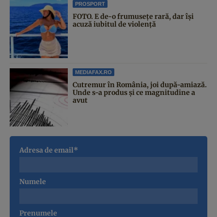
PROSPORT
FOTO. E de-o frumusețe rară, dar își
acuză iubitul de violență
MEDIAFAX.RO
Cutremur în România, joi după-amiază.
Unde s-a produs și ce magnitudine a
avut
Adresa de email*
Numele
Prenumele