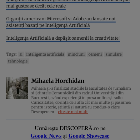
mai gustoase decât cele reale
Giganţii americani Microsoft şi Adobe au lansate noi
asistenți bazați pe Inteligenţă Artificială
Inteligența Artificială a depășit oamenii la creativitate!
Tags:
ai
inteligenta artificiala
minciuni
oameni
simulare
tehnologie
Mihaela Horchidan
Mihaela și-a finalizat studiile la Facultatea de Jurnalism
și Științele Comunicării din cadrul Universității din
București, având experiență în presa online și radio.
Curiozitatea, dorința de a afla cât mai multe și pasiunea
pentru istorie, ştiinţă şi natură au condus-o către
Descopera.ro
citește mai mult
Urmărește DESCOPERĂ.ro pe
Google News
Google Showcase
și