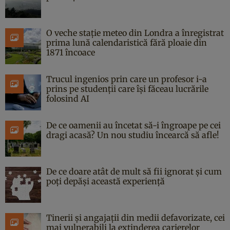
O veche stație meteo din Londra a înregistrat
prima lună calendaristică fără ploaie din
1871 încoace
Trucul ingenios prin care un profesor i-a
prins pe studenții care își făceau lucrările
folosind AI
De ce oamenii au încetat să-i îngroape pe cei
dragi acasă? Un nou studiu încearcă să afle!
De ce doare atât de mult să fii ignorat și cum
poți depăși această experiență
Tinerii și angajații din medii defavorizate, cei
mai vulnerabili la extinderea carierelor