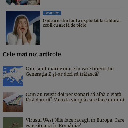
GO4IT.RO
O jucărie din Lidl a explodat la căldură:
copil cu grefă de piele
Cele mai noi articole
Care sunt marile orașe în care tinerii din
Generația Z și-ar dori să trăiască?
Cum au reușit doi pensionari să aibă o viață
fără datorii? Metoda simplă care face minuni
Virusul West Nile face ravagii în Europa. Care
este situația în România?