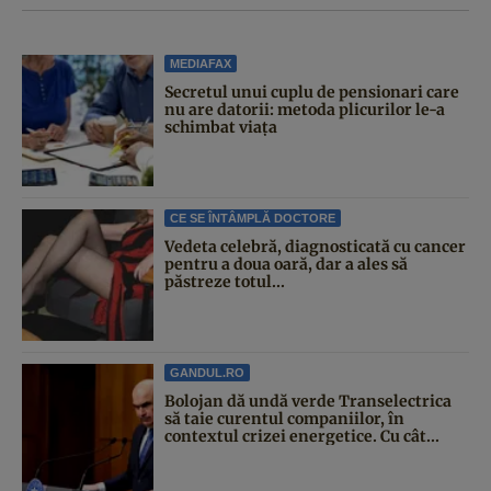
MEDIAFAX
Secretul unui cuplu de pensionari care
nu are datorii: metoda plicurilor le-a
schimbat viața
CE SE ÎNTÂMPLĂ DOCTORE
Vedeta celebră, diagnosticată cu cancer
pentru a doua oară, dar a ales să
păstreze totul...
GANDUL.RO
Bolojan dă undă verde Transelectrica
să taie curentul companiilor, în
contextul crizei energetice. Cu cât...