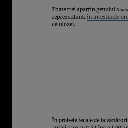
Rumi
Toate trei aparțin genului
reprezentanți
în intestinele u
celulozei.
În probele fecale de la vânător
antici care au trăit între 1.000 