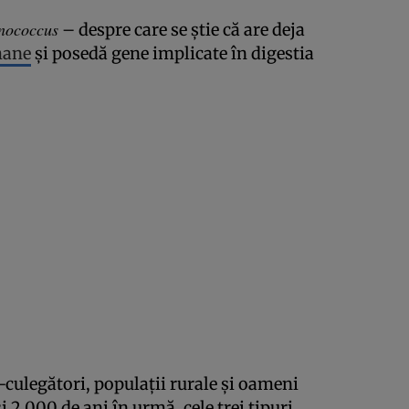
nococcus
– despre care se știe că are deja
mane
și posedă gene implicate în digestia
i-culegători, populații rurale și oameni
și 2.000 de ani în urmă, cele trei tipuri