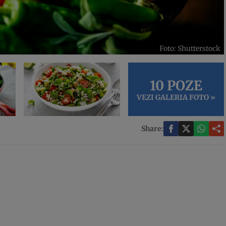
Foto: Shutterstock
10 POZE
VEZI GALERIA FOTO »
Share: