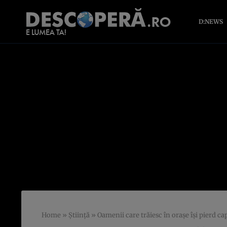
D:NEWS
Home
»
Știință
»
Oamenii care trăiesc în orașe își pierd ca