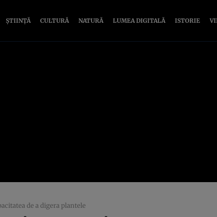
ȘTIINȚĂ
CULTURĂ
NATURĂ
LUMEA DIGITALĂ
ISTORIE
V
pacitatea de a digera plantele