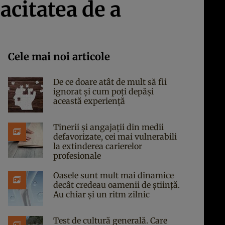
acitatea de a
Cele mai noi articole
De ce doare atât de mult să fii
ignorat și cum poți depăși
această experiență
Tinerii și angajații din medii
defavorizate, cei mai vulnerabili
la extinderea carierelor
profesionale
Oasele sunt mult mai dinamice
decât credeau oamenii de știință.
Au chiar și un ritm zilnic
Test de cultură generală. Care