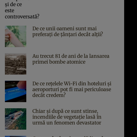
De ce unii oameni sunt mai
preferați de țânțari decât alții?
Au trecut 81 de ani de la lansarea
primei bombe atomice
De ce rețelele Wi-Fi din hoteluri și
aeroporturi pot fi mai periculoase
decât credem?
Chiar și după ce sunt stinse,
incendiile de vegetație lasă în
urmă un fenomen devastator