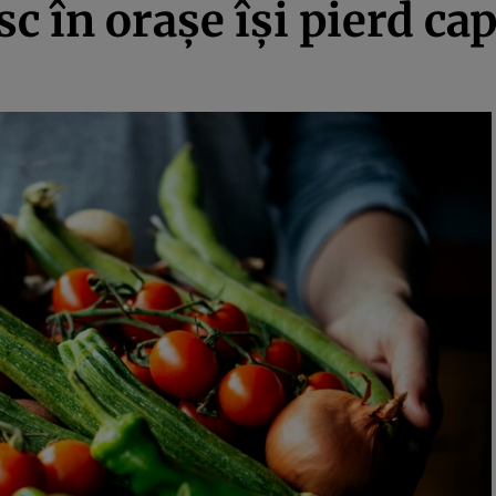
c în orașe își pierd cap