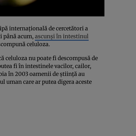
ipă internațională de cercetători a
ți până acum,
ascunși în intestinul
escompună celuloza.
că celuloza nu poate fi descompusă de
a fi în intestinele vacilor, cailor,
bia în 2003 oamenii de știință au
nul uman care ar putea digera aceste