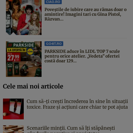
CIAO.RO
Poveştile de iubire care au rămas doar o
amintire! Imagini tari cu Gina Pistol,
Răzvan...
GO4IT.RO
PARKSIDE aduce în LIDL TOP 7 scule
pentru orice atelier. „Vedeta” ofertei
costă doar 129...
Cele mai noi articole
Cum să-ți crești încrederea în sine în situații
toxice. Fraze și acțiuni care chiar te pot ajuta
Scenariile minții. Cum să îți stăpânești