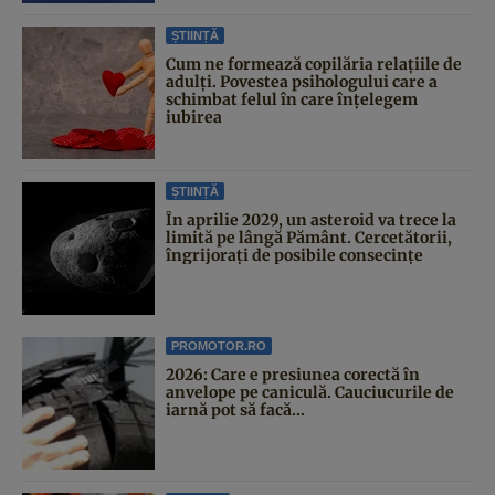
ȘTIINȚĂ
Cum ne formează copilăria relațiile de
adulți. Povestea psihologului care a
schimbat felul în care înțelegem
iubirea
ȘTIINȚĂ
În aprilie 2029, un asteroid va trece la
limită pe lângă Pământ. Cercetătorii,
îngrijorați de posibile consecințe
PROMOTOR.RO
2026: Care e presiunea corectă în
anvelope pe caniculă. Cauciucurile de
iarnă pot să facă...