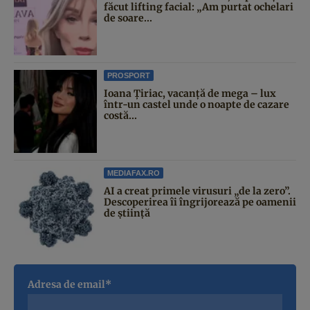
făcut lifting facial: „Am purtat ochelari
de soare...
PROSPORT
Ioana Țiriac, vacanță de mega – lux
într-un castel unde o noapte de cazare
costă...
MEDIAFAX.RO
AI a creat primele virusuri „de la zero”.
Descoperirea îi îngrijorează pe oamenii
de știință
Adresa de email*