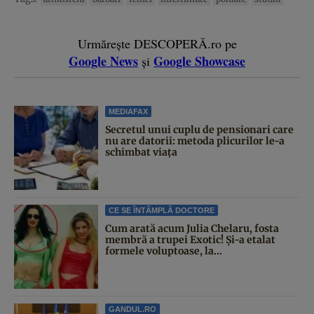
Urmărește DESCOPERĂ.ro pe
Google News
Google Showcase
și
MEDIAFAX
Secretul unui cuplu de pensionari care
nu are datorii: metoda plicurilor le-a
schimbat viața
CE SE ÎNTÂMPLĂ DOCTORE
Cum arată acum Julia Chelaru, fosta
membră a trupei Exotic! Și-a etalat
formele voluptoase, la...
GANDUL.RO