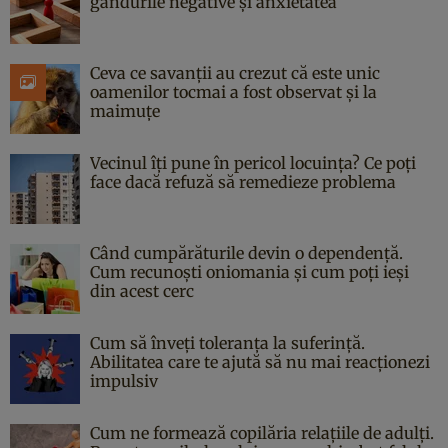
gândurile negative și anxietatea
Ceva ce savanții au crezut că este unic
oamenilor tocmai a fost observat și la
maimuțe
Vecinul îți pune în pericol locuința? Ce poți
face dacă refuză să remedieze problema
Când cumpărăturile devin o dependență.
Cum recunoști oniomania și cum poți ieși
din acest cerc
Cum să înveți toleranța la suferință.
Abilitatea care te ajută să nu mai reacționezi
impulsiv
Cum ne formează copilăria relațiile de adulți.