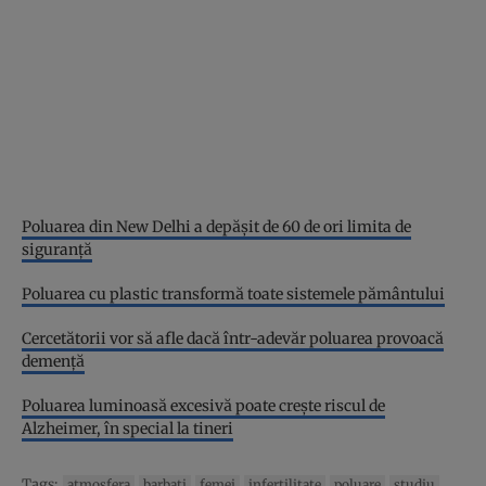
Poluarea din New Delhi a depășit de 60 de ori limita de
siguranță
Poluarea cu plastic transformă toate sistemele pământului
Cercetătorii vor să afle dacă într-adevăr poluarea provoacă
demență
Poluarea luminoasă excesivă poate crește riscul de
Alzheimer, în special la tineri
Tags:
atmosfera
barbati
femei
infertilitate
poluare
studiu