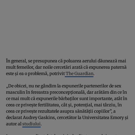
În general, se presupunea că poluarea aerului dăunează mai
mult femeilor, dar noile cercetări arată că expunerea paternă
este și ea o problemă, potrivit
The Guardian
.
„De obicei, nu ne gândim la expunerile partenerilor de sex
masculin în fereastra preconcepțională, dar arătăm din ce în
ce mai mult că expunerile bărbaților sunt importante, atât în
ceea ce privește fertilitatea, cât și, potențial, mai târziu, în
ceea ce privește rezultatele asupra sănătății copiilor”, a
declarat Audrey Gaskins, cercetător la Universitatea Emory și
autor al
studiului
.