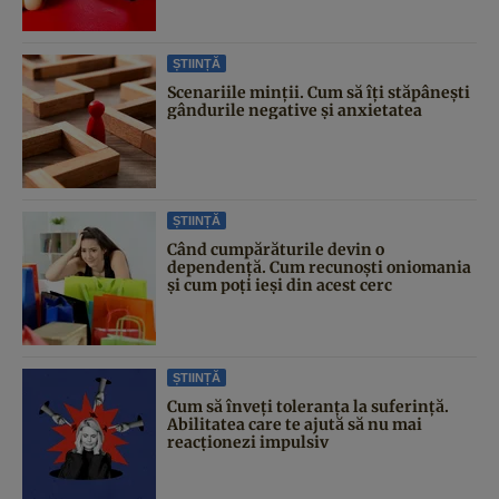
ȘTIINȚĂ
Scenariile minții. Cum să îți stăpânești
gândurile negative și anxietatea
ȘTIINȚĂ
Când cumpărăturile devin o
dependență. Cum recunoști oniomania
și cum poți ieși din acest cerc
ȘTIINȚĂ
Cum să înveți toleranța la suferință.
Abilitatea care te ajută să nu mai
reacționezi impulsiv