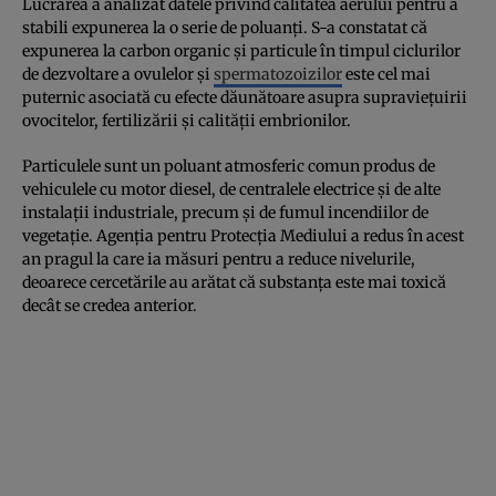
Lucrarea a analizat datele privind calitatea aerului pentru a
stabili expunerea la o serie de poluanți. S-a constatat că
expunerea la carbon organic și particule în timpul ciclurilor
de dezvoltare a ovulelor și
spermatozoizilor
este cel mai
puternic asociată cu efecte dăunătoare asupra supraviețuirii
ovocitelor, fertilizării și calității embrionilor.
Particulele sunt un poluant atmosferic comun produs de
vehiculele cu motor diesel, de centralele electrice și de alte
instalații industriale, precum și de fumul incendiilor de
vegetație. Agenția pentru Protecția Mediului a redus în acest
an pragul la care ia măsuri pentru a reduce nivelurile,
deoarece cercetările au arătat că substanța este mai toxică
decât se credea anterior.