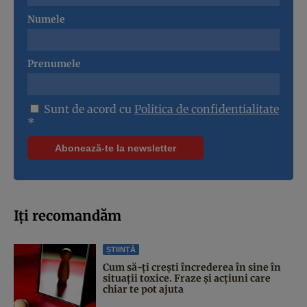
Numele
Prenumele
Sunt de acord cu
Politica de confidentialitate
*
Iți recomandăm
ȘTIINȚĂ
Cum să-ți crești încrederea în sine în
situații toxice. Fraze și acțiuni care
chiar te pot ajuta