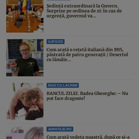
Şedinţă extraordinară la Guvern.
Surprize pe ordinea de zi: în caz de
urgență, guvernul va...
G4FOOD
Cum arată o rețetă italiană din 1915,
păstrată de patru generații / Desertul
cu lămâie...
RAZI CU LACRIMI
BANCUL ZILEI. Badea Gheorghe: – Nu
pot face dragoste!
AVANTAJE.RO
Cum arată vedeta noastră, după ce și-a