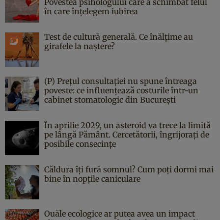
Povestea psihologului care a schimbat felul
în care înțelegem iubirea
Test de cultură generală. Ce înălțime au
girafele la naștere?
(P) Prețul consultației nu spune întreaga
poveste: ce influențează costurile într-un
cabinet stomatologic din București
În aprilie 2029, un asteroid va trece la limită
pe lângă Pământ. Cercetătorii, îngrijorați de
posibile consecințe
Căldura îți fură somnul? Cum poți dormi mai
bine în nopțile caniculare
Ouăle ecologice ar putea avea un impact