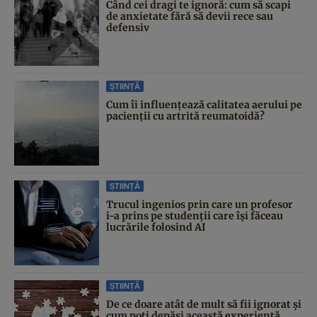
Când cei dragi te ignoră: cum să scapi
de anxietate fără să devii rece sau
defensiv
ȘTIINȚĂ
Cum îi influențează calitatea aerului pe
pacienții cu artrită reumatoidă?
ȘTIINȚĂ
Trucul ingenios prin care un profesor
i-a prins pe studenții care își făceau
lucrările folosind AI
ȘTIINȚĂ
De ce doare atât de mult să fii ignorat și
cum poți depăși această experiență