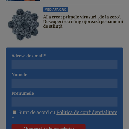
MEDIAFAX.RO
AI a creat primele virusuri „de la zero”.
Descoperirea îi îngrijorează pe oamenii
de știință
Adresa de email*
Numele
Prenumele
Sunt de acord cu
Politica de confidentialitate
*