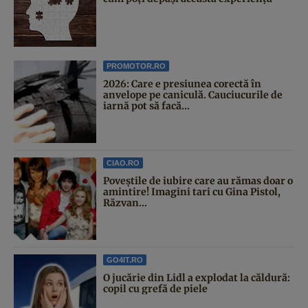
PROMOTOR.RO
2026: Care e presiunea corectă în
anvelope pe caniculă. Cauciucurile de
iarnă pot să facă...
CIAO.RO
Poveştile de iubire care au rămas doar o
amintire! Imagini tari cu Gina Pistol,
Răzvan...
GO4IT.RO
O jucărie din Lidl a explodat la căldură:
copil cu grefă de piele