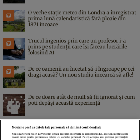
O veche stație meteo din Londra a înregistrat
prima lună calendaristică fără ploaie din
1871 încoace
Trucul ingenios prin care un profesor i-a
prins pe studenții care își făceau lucrările
folosind AI
De ce oamenii au încetat să-i îngroape pe cei
dragi acasă? Un nou studiu încearcă să afle!
De ce doare atât de mult să fii ignorat și cum
poți depăși această experiență
Nouă ne pasă ca datele tale personale să rămână confidențiale
Noi și partenerii noștri
1019
stocăm și/sau accesăm informații pe dispozitivul dvs., precum identificatorii
cookie unici pentru prelucrarea datelor cu caracter personal. Puteți accepta sau gestiona preferințele