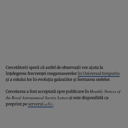
Cercetătorii speră că astfel de observații vor ajuta la
înțelegerea frecvenței megamaserelor
în Universul timpuriu
și a rolului lor în evoluția galaxiilor și formarea stelelor.
Monthly Notices of
Cercetarea a fost acceptată spre publicare în
the Royal Astronomical Society Letters
și este disponibilă ca
arXiv
preprint pe
serverul
.