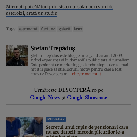
Microbii pot călători prin sistemul solar pe resturi de
asteroizi, arată un studiu
Tags:
astronomi
fuziune
galaxii
laser
Ștefan Trepăduș
Ștefan Trepăduș este blogger începând cu anul 2009,
având experiență și în domeniile publicitate și jurnalism.
Este pasionat de marketing și de tehnologie, dar cel mai
mult îi place să știe lucruri, motiv pentru care a fost
atras de Descopera.ro.
citește mai mult
Urmărește DESCOPERĂ.ro pe
Google News
Google Showcase
și
MEDIAFAX
Secretul unui cuplu de pensionari care
nu are datorii: metoda plicurilor le-a
schimbat viața