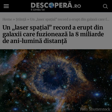
Home
»
Știință
»
Un „laser spațial” record a erupt din galaxii care fuzionează la 8 miliarde de ani-lumină distanță
Un „laser spațial” record a erupt din
galaxii care fuzionează la 8 miliarde
de ani-lumină distanță
Foto: Shutterstock