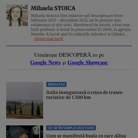
Mihaela STOICA
Mihaela Stoica a fost redactor-șef Descopera.ro între
februarie 2015 - decembrie 2021, iar în prezent este
colaborator al site-ului. Absolventă de Istorie, a fost mai
întâi profesor. A intrat în presa online în 2006, la agenţia
NewsIn. A lucrat apoi în redacţiile Adevărul şi Gândul, ...
citește mai mult
Urmărește DESCOPERĂ.ro pe
Google News
Google Showcase
și
MEDIAFAX
Italia inaugurează o rețea de trasee
turistice de 1.500 km
CE SE ÎNTÂMPLĂ DOCTORE
Cum se manifestă boala cu care Alina