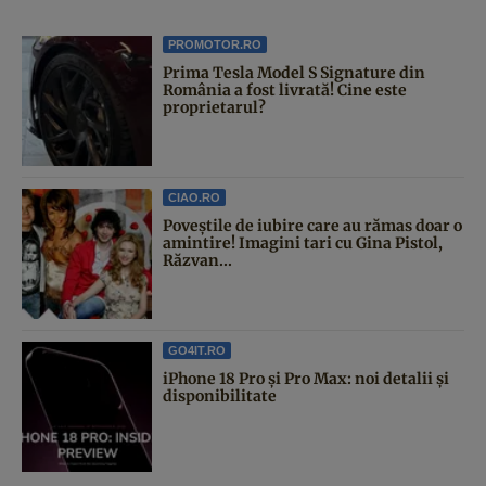
PROMOTOR.RO
Prima Tesla Model S Signature din
România a fost livrată! Cine este
proprietarul?
CIAO.RO
Poveştile de iubire care au rămas doar o
amintire! Imagini tari cu Gina Pistol,
Răzvan...
GO4IT.RO
iPhone 18 Pro și Pro Max: noi detalii și
disponibilitate