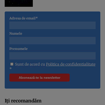
Adresa de email*
Numele
Prenumele
Sunt de acord cu
Politica de confidentialitate
*
Iți recomandăm