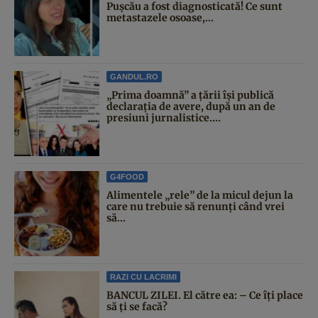
Pușcău a fost diagnosticată! Ce sunt
metastazele osoase,...
GANDUL.RO
„Prima doamnă” a țării își publică
declarația de avere, după un an de
presiuni jurnalistice....
G4FOOD
Alimentele „rele” de la micul dejun la
care nu trebuie să renunți când vrei
să...
RAZI CU LACRIMI
BANCUL ZILEI. El către ea: – Ce îți place
să ți se facă?