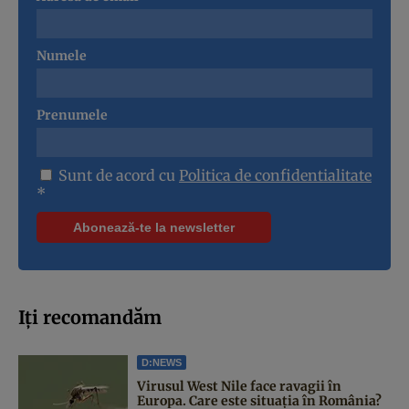
Numele
Prenumele
Sunt de acord cu
Politica de confidentialitate
*
Iți recomandăm
D:NEWS
Virusul West Nile face ravagii în
Europa. Care este situația în România?