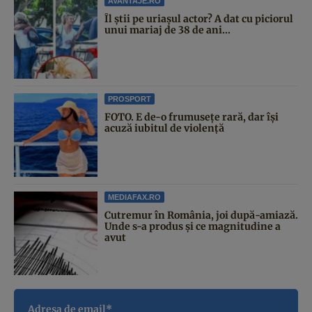
AVANTAJE.RO
Îl știi pe uriașul actor? A dat cu piciorul
unui mariaj de 38 de ani...
PROSPORT
FOTO. E de-o frumusețe rară, dar își
acuză iubitul de violență
MEDIAFAX.RO
Cutremur în România, joi după-amiază.
Unde s-a produs și ce magnitudine a
avut
Adresa de email*