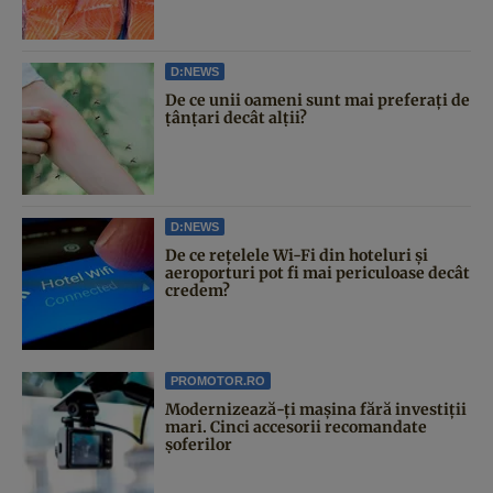
D:NEWS
De ce unii oameni sunt mai preferați de
țânțari decât alții?
D:NEWS
De ce rețelele Wi-Fi din hoteluri și
aeroporturi pot fi mai periculoase decât
credem?
PROMOTOR.RO
Modernizează-ți mașina fără investiții
mari. Cinci accesorii recomandate
șoferilor