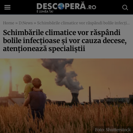
Home
»
D:News
»
Schimbările climatice vor răspândi bolile infecțioase și vor cauza decese, atenționează specialiștii
Schimbările climatice vor răspândi
bolile infecțioase și vor cauza decese,
atenționează specialiștii
Foto: Shutterstock