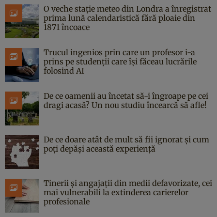
O veche stație meteo din Londra a înregistrat
prima lună calendaristică fără ploaie din
1871 încoace
Trucul ingenios prin care un profesor i-a
prins pe studenții care își făceau lucrările
folosind AI
De ce oamenii au încetat să-i îngroape pe cei
dragi acasă? Un nou studiu încearcă să afle!
De ce doare atât de mult să fii ignorat și cum
poți depăși această experiență
Tinerii și angajații din medii defavorizate, cei
mai vulnerabili la extinderea carierelor
profesionale