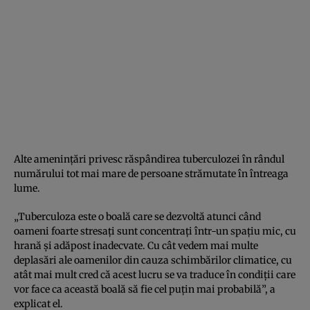
Alte amenințări privesc răspândirea tuberculozei în rândul
numărului tot mai mare de persoane strămutate în întreaga
lume.
„Tuberculoza este o boală care se dezvoltă atunci când
oameni foarte stresați sunt concentrați într-un spațiu mic, cu
hrană și adăpost inadecvate. Cu cât vedem mai multe
deplasări ale oamenilor din cauza schimbărilor climatice, cu
atât mai mult cred că acest lucru se va traduce în condiții care
vor face ca această boală să fie cel puțin mai probabilă”, a
explicat el.