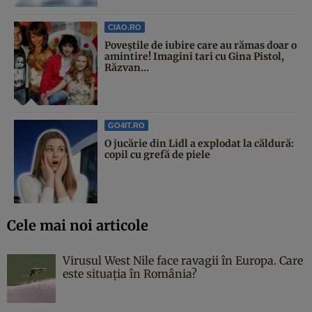
CIAO.RO
Poveştile de iubire care au rămas doar o
amintire! Imagini tari cu Gina Pistol,
Răzvan...
GO4IT.RO
O jucărie din Lidl a explodat la căldură:
copil cu grefă de piele
Cele mai noi articole
Virusul West Nile face ravagii în Europa. Care
este situația în România?