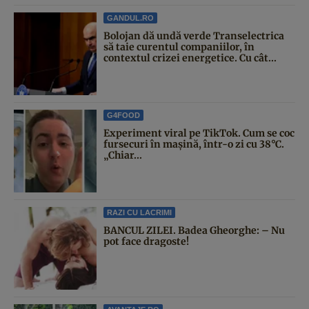
GANDUL.RO
Bolojan dă undă verde Transelectrica
să taie curentul companiilor, în
contextul crizei energetice. Cu cât...
G4FOOD
Experiment viral pe TikTok. Cum se coc
fursecuri în mașină, într-o zi cu 38°C.
„Chiar...
RAZI CU LACRIMI
BANCUL ZILEI. Badea Gheorghe: – Nu
pot face dragoste!