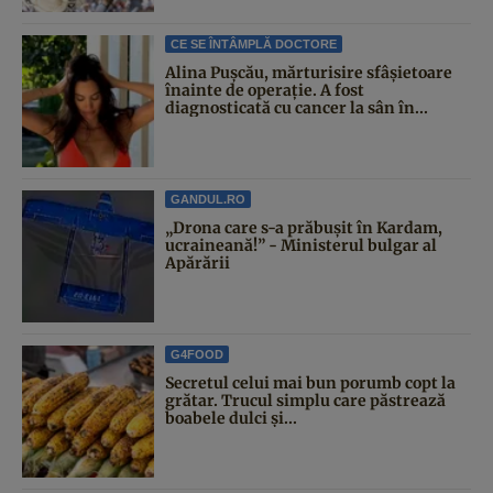
CE SE ÎNTÂMPLĂ DOCTORE
Alina Pușcău, mărturisire sfâșietoare
înainte de operație. A fost
diagnosticată cu cancer la sân în...
GANDUL.RO
„Drona care s-a prăbușit în Kardam,
ucraineană!” - Ministerul bulgar al
Apărării
G4FOOD
Secretul celui mai bun porumb copt la
grătar. Trucul simplu care păstrează
boabele dulci și...