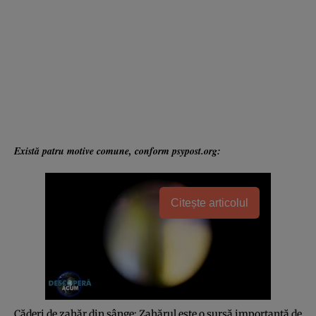
Există patru motive comune, conform psypost.org:
Citește articolul
Căderi de zahăr din sânge: Zahărul este o sursă importantă de