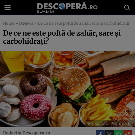
Home
»
D:News
»
De ce ne este poftă de zahăr, sare și carbohidrați?
De ce ne este poftă de zahăr, sare și
carbohidrați?
Sursa foto: Profimedia
Redactia Descopera.ro