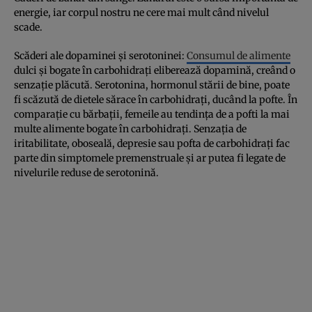
energie, iar corpul nostru ne cere mai mult când nivelul
scade.
Scăderi ale dopaminei și serotoninei:
Consumul de alimente
dulci și bogate în carbohidrați eliberează dopamină, creând o
senzație plăcută. Serotonina, hormonul stării de bine, poate
fi scăzută de dietele sărace în carbohidrați, ducând la pofte. În
comparație cu bărbații, femeile au tendința de a pofti la mai
multe alimente bogate în carbohidrați. Senzația de
iritabilitate, oboseală, depresie sau pofta de carbohidrați fac
parte din simptomele premenstruale și ar putea fi legate de
nivelurile reduse de serotonină.