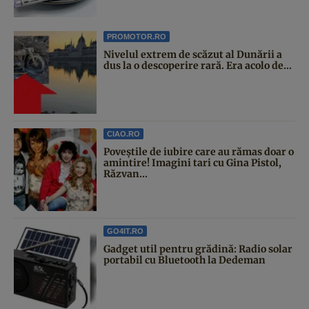
PROMOTOR.RO
Nivelul extrem de scăzut al Dunării a
dus la o descoperire rară. Era acolo de...
CIAO.RO
Poveştile de iubire care au rămas doar o
amintire! Imagini tari cu Gina Pistol,
Răzvan...
GO4IT.RO
Gadget util pentru grădină: Radio solar
portabil cu Bluetooth la Dedeman