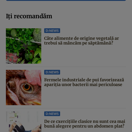
Iți recomandăm
D:NEWS
Câte alimente de origine vegetală ar
trebui să mâncăm pe săptămână?
D:NEWS
Fermele industriale de pui favorizează
apariția unor bacterii mai periculoase
D:NEWS
De ce cxercițiile clasice nu sunt cea mai
bună alegere pentru un abdomen plat?