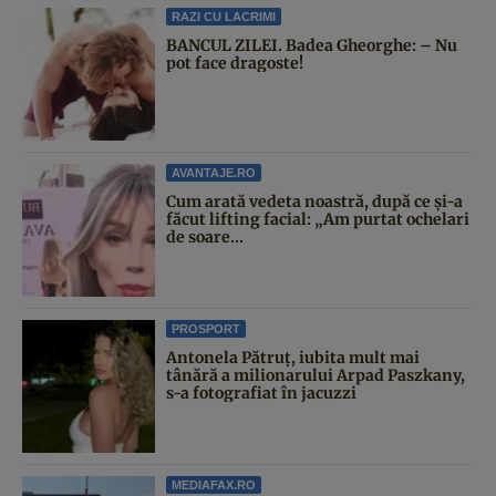
RAZI CU LACRIMI
BANCUL ZILEI. Badea Gheorghe: – Nu
pot face dragoste!
AVANTAJE.RO
Cum arată vedeta noastră, după ce și-a
făcut lifting facial: „Am purtat ochelari
de soare...
PROSPORT
Antonela Pătruț, iubita mult mai
tânără a milionarului Arpad Paszkany,
s-a fotografiat în jacuzzi
MEDIAFAX.RO