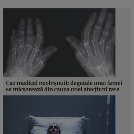
Caz medical neobişnuit: degetele unei femei
se micşorează din cauza unei afecţiuni rare