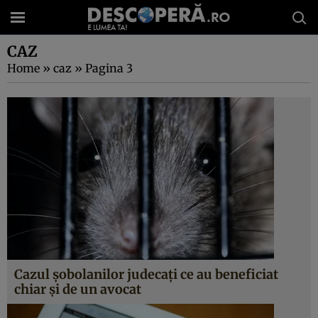
CAZ
Home
»
caz
»
Pagina 3
Cazul şobolanilor judecaţi ce au beneficiat
chiar şi de un avocat