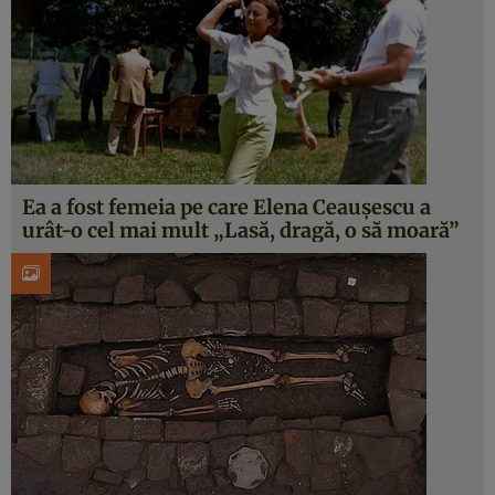
Ea a fost femeia pe care Elena Ceauşescu a
urât-o cel mai mult „Lasă, dragă, o să moară”