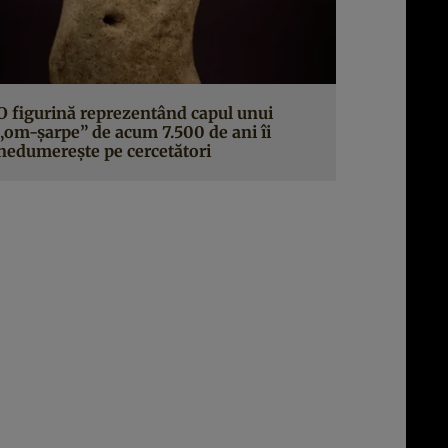
O figurină reprezentând capul unui
„om-șarpe” de acum 7.500 de ani îi
nedumerește pe cercetători