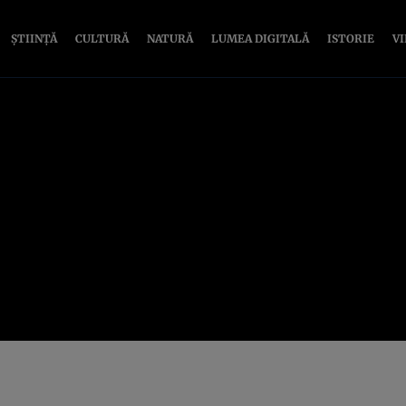
ȘTIINȚĂ
CULTURĂ
NATURĂ
LUMEA DIGITALĂ
ISTORIE
V