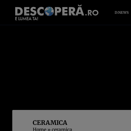
D:NEWS
CERAMICA
Home
»
ceramica