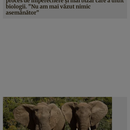
proces de împerechere şi mai bizar care a uluit
biologii. ”Nu am mai văzut nimic
asemănător”