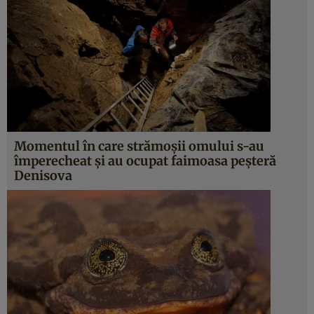
Momentul în care strămoşii omului s-au
împerecheat şi au ocupat faimoasa peşteră
Denisova