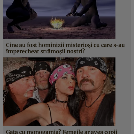
Cine au fost hominizii misterioşi cu care s-au
împerecheat strămoşii noştri?
Gata cu monogamia? Femeile ar avea copii