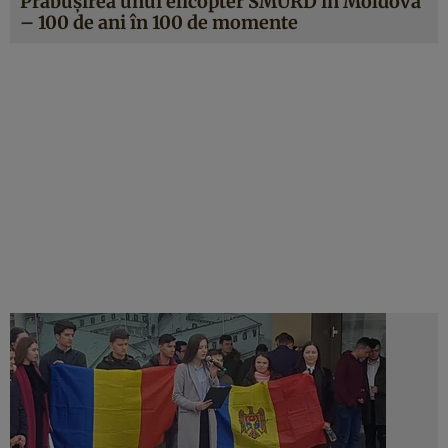
Prăbuşirea unui elicopter SMURD în Moldova
– 100 de ani în 100 de momente