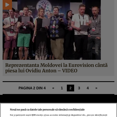
Reprezentanta Moldovei la Eurovision cântă
piesa lui Ovidiu Anton – VIDEO
PAGINA 2 DIN 4
«
1
2
3
4
»
Nouă ne pasă ca datele tale personale să rămână confidențiale
Noi și partenerii noștri
1019
stocăm și/sau accesăm informații pe dispozitivul dvs., precum identificatorii