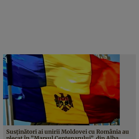
Susţinători ai unirii Moldovei cu România au
plecat în ”Marşul Centenarului”, din Alba.