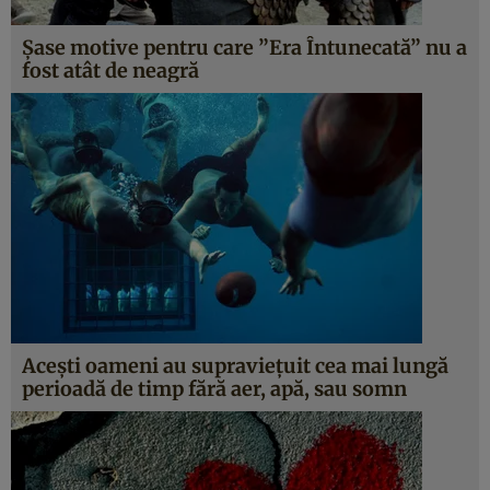
Şase motive pentru care ”Era Întunecată” nu a
fost atât de neagră
Aceşti oameni au supravieţuit cea mai lungă
perioadă de timp fără aer, apă, sau somn