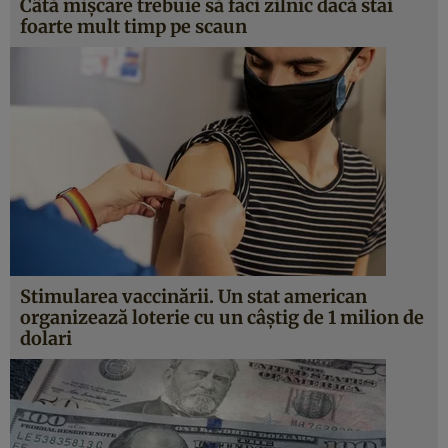
Câtă mișcare trebuie să faci zilnic dacă stai
foarte mult timp pe scaun
Stimularea vaccinării. Un stat american
organizează loterie cu un câștig de 1 milion de
dolari