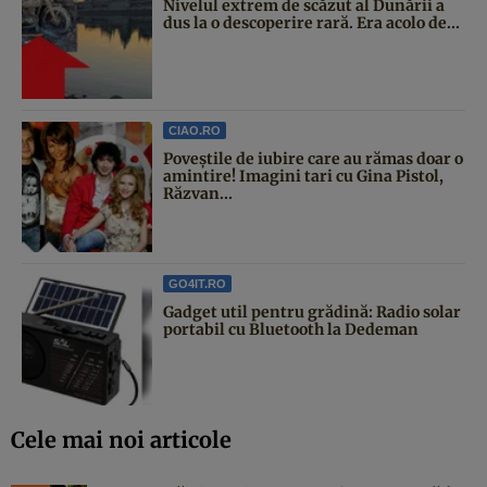
Nivelul extrem de scăzut al Dunării a
dus la o descoperire rară. Era acolo de...
CIAO.RO
Poveştile de iubire care au rămas doar o
amintire! Imagini tari cu Gina Pistol,
Răzvan...
GO4IT.RO
Gadget util pentru grădină: Radio solar
portabil cu Bluetooth la Dedeman
Cele mai noi articole