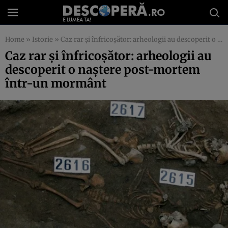
Home
»
Istorie
»
Caz rar şi înfricoşător: arheologii au descoperit o naştere post-mortem într-un mormânt
Caz rar şi înfricoşător: arheologii au
descoperit o naştere post-mortem
într-un mormânt