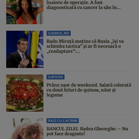
înainte de operație. A fost
diagnosticată cu cancer la sân în...
GANDUL.RO
Radu Miruță susține că Rusia „își va
schimba tactica” și ar fi necesară o
„readaptare”:...
G4FOOD
Prânz ușor de weekend. Salată colorată
cu două feluri de quinoa, năut și
legume
RAZI CU LACRIMI
BANCUL ZILEI. Badea Gheorghe: – Nu
pot face dragoste!