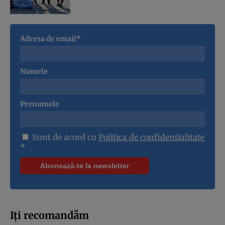
Adresa de email*
Numele
Prenumele
Sunt de acord cu
Politica de confidentialitate
*
Iți recomandăm