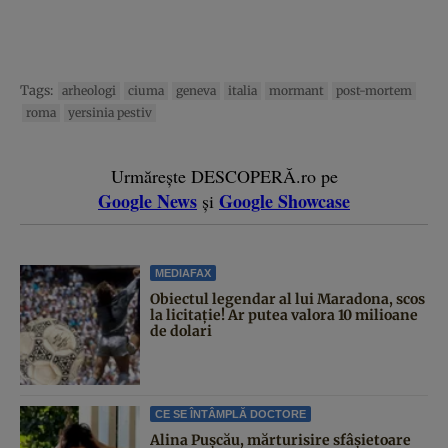
Tags:
arheologi
ciuma
geneva
italia
mormant
post-mortem
roma
yersinia pestiv
Urmărește DESCOPERĂ.ro pe
Google News
Google Showcase
și
MEDIAFAX
Obiectul legendar al lui Maradona, scos
la licitație! Ar putea valora 10 milioane
de dolari
CE SE ÎNTÂMPLĂ DOCTORE
Alina Pușcău, mărturisire sfâșietoare