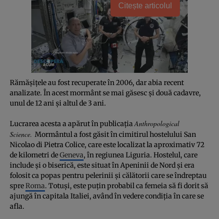
Citește articolul
Rămăşiţele au fost recuperate în 2006, dar abia recent
analizate. În acest mormânt se mai găsesc şi două cadavre,
unul de 12 ani şi altul de 3 ani.
Anthropological
Lucrarea acesta a apărut în publicaţia
Science.
Mormântul a fost găsit în cimitirul hostelului San
Nicolao di Pietra Colice, care este localizat la aproximativ 72
de kilometri de
Geneva
, în regiunea Liguria. Hostelul, care
include şi o biserică, este situat în Apeninii de Nord şi era
folosit ca popas pentru pelerinii şi călătorii care se îndreptau
spre
Roma
. Totuşi, este puţin probabil ca femeia să fi dorit să
ajungă în capitala Italiei, având în vedere condiţia în care se
afla.