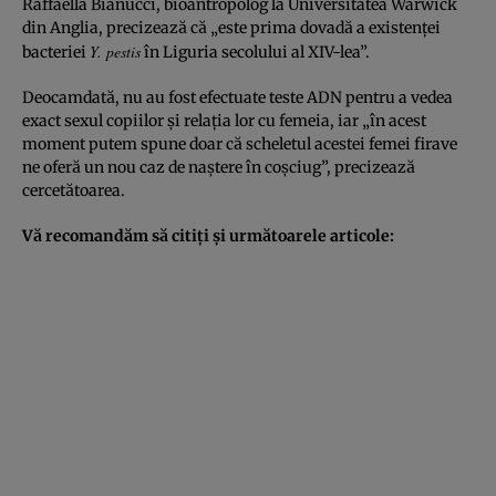
Raffaella Bianucci, bioantropolog la Universitatea Warwick
din Anglia, precizează că „este prima dovadă a existenţei
Y. pestis
bacteriei
în Liguria secolului al XIV-lea”.
Deocamdată, nu au fost efectuate teste ADN pentru a vedea
exact sexul copiilor şi relaţia lor cu femeia, iar „în acest
moment putem spune doar că scheletul acestei femei firave
ne oferă un nou caz de naştere în coşciug”, precizează
cercetătoarea.
Vă recomandăm să citiţi şi următoarele articole: