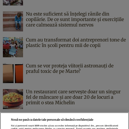
Nu este suficient să înțelegi rănile din
copilărie. De ce sunt importante și exercițiile
care calmează sistemul nervos
Cum au transformat doi antreprenori tone de
plastic în școli pentru mii de copii
Cum se vor proteja viitorii astronauți de
praful toxic de pe Marte?
Un restaurant care servește doar un singur
fel de mâncare și are doar 20 de locuri a
primit o stea Michelin
Nouă ne pasă ca datele tale personale să rămână confidențiale
Noi și partenerii noștri
1019
stocăm și/sau accesăm informații pe dispozitivul dvs., precum identificatorii
cookie unici pentru prelucrarea datelor cu caracter personal. Puteți accepta sau gestiona preferințele