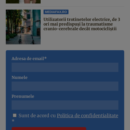
MEDIAFAX.RO
Utilizatorii trotinetelor electrice, de 3
ori mai predispuși la traumatisme
cranio-cerebrale decât motocicliștii
Adresa de email*
Numele
Prenumele
Sunt de acord cu
Politica de confidentialitate
*