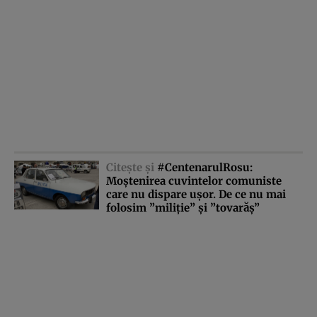
Citeşte şi
#CentenarulRosu:
Moştenirea cuvintelor comuniste
care nu dispare uşor. De ce nu mai
folosim ”miliţie” şi ”tovarăş”