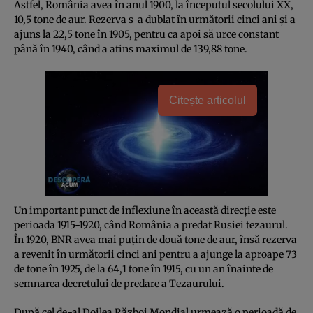
Astfel, România avea în anul 1900, la începutul secolului XX,
10,5 tone de aur. Rezerva s-a dublat în următorii cinci ani şi a
ajuns la 22,5 tone în 1905, pentru ca apoi să urce constant
până în 1940, când a atins maximul de 139,88 tone.
Citește articolul
Un important punct de inflexiune în această direcţie este
perioada 1915-1920, când România a predat Rusiei tezaurul.
În 1920, BNR avea mai puţin de două tone de aur, însă rezerva
a revenit în următorii cinci ani pentru a ajunge la aproape 73
de tone în 1925, de la 64,1 tone în 1915, cu un an înainte de
semnarea decretului de predare a Tezaurului.
După cel de-al Doilea Război Mondial urmează o perioadă de