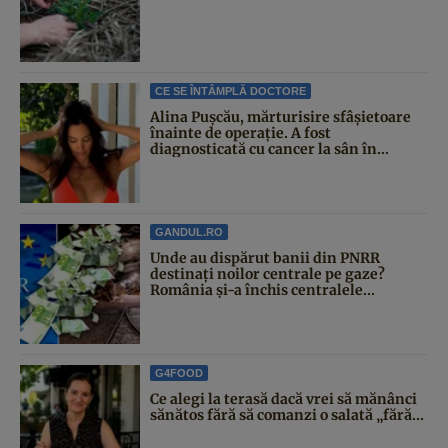
CE SE ÎNTÂMPLĂ DOCTORE
Alina Pușcău, mărturisire sfâșietoare
înainte de operație. A fost
diagnosticată cu cancer la sân în...
GANDUL.RO
Unde au dispărut banii din PNRR
destinați noilor centrale pe gaze?
România și-a închis centralele...
G4FOOD
Ce alegi la terasă dacă vrei să mănânci
sănătos fără să comanzi o salată „fără...