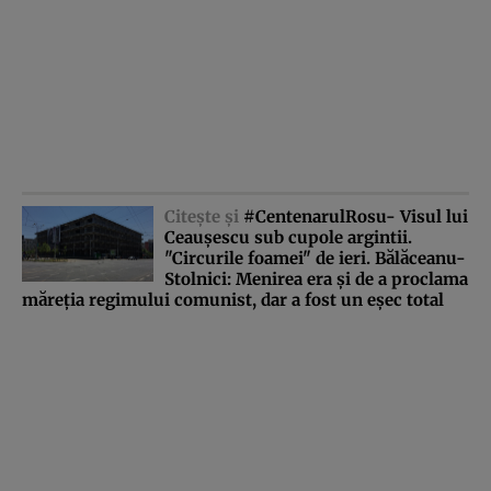
Citeşte şi
#CentenarulRosu- Visul lui
Ceauşescu sub cupole argintii.
"Circurile foamei" de ieri. Bălăceanu-
Stolnici: Menirea era şi de a proclama
măreţia regimului comunist, dar a fost un eşec total