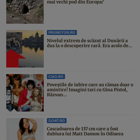
mai vechi pod din Europa?
PROMOTOR.RO
Nivelul extrem de scăzut al Dunării a
dus la o descoperire rară. Era acolo de...
CIAO.RO
Poveştile de iubire care au rămas doar o
amintire! Imagini tari cu Gina Pistol,
Răzvan...
GO4IT.RO
Cascadoarea de 137 cm care a fost
dublura lui Matt Damon în Odiseea