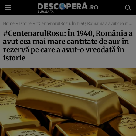
Home
»
Istorie
»
#CentenarulRosu: În 1940, România a avut cea mai mare cantitate de aur în rezervă pe care a avut-o vreodată în istorie
#CentenarulRosu: În 1940, România a
avut cea mai mare cantitate de aur în
rezervă pe care a avut-o vreodată în
istorie