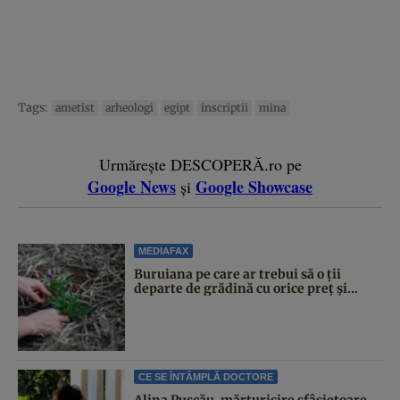
Tags:
ametist
arheologi
egipt
inscriptii
mina
Urmărește DESCOPERĂ.ro pe
Google News
Google Showcase
și
MEDIAFAX
Buruiana pe care ar trebui să o ții
departe de grădină cu orice preț și...
CE SE ÎNTÂMPLĂ DOCTORE
Alina Pușcău, mărturisire sfâșietoare