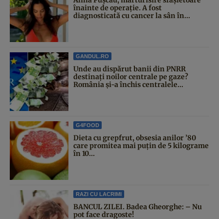
înainte de operație. A fost
diagnosticată cu cancer la sân în...
GANDUL.RO
Unde au dispărut banii din PNRR
destinați noilor centrale pe gaze?
România și-a închis centralele...
G4FOOD
Dieta cu grepfrut, obsesia anilor ’80
care promitea mai puțin de 5 kilograme
în 10...
RAZI CU LACRIMI
BANCUL ZILEI. Badea Gheorghe: – Nu
pot face dragoste!