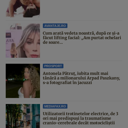
AVANTAJE.RO
Cum arată vedeta noastră, după ce și-a
făcut lifting facial: „Am purtat ochelari
de soare...
PROSPORT
Antonela Pătruț, iubita mult mai
tânără a milionarului Arpad Paszkany,
s-a fotografiat în jacuzzi
MEDIAFAX.RO
Utilizatorii trotinetelor electrice, de 3
ori mai predispuși la traumatisme
cranio-cerebrale decât motocicliștii