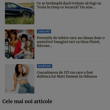
Ce se întâmplă dacă trebuie să fugi cu
Tesla în timp ce încarcă? Un atac...
CIAO.RO
Poveştile de iubire care au rămas doar o
amintire! Imagini tari cu Gina Pistol,
Răzvan...
GO4IT.RO
Cascadoarea de 137 cm care a fost
dublura lui Matt Damon în Odiseea
Cele mai noi articole