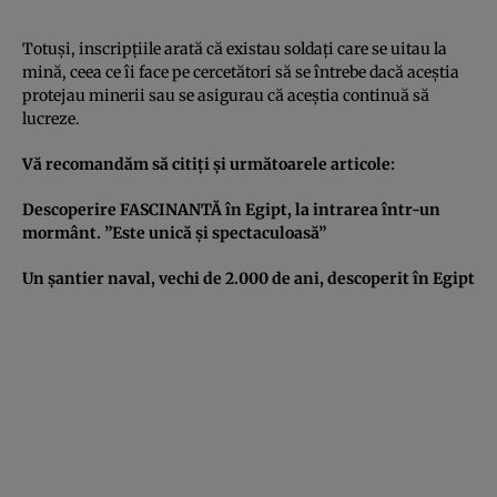
Totuşi, inscripţiile arată că existau soldaţi care se uitau la
mină, ceea ce îi face pe cercetători să se întrebe dacă aceştia
protejau minerii sau se asigurau că aceştia continuă să
lucreze.
Vă recomandăm să citiţi şi următoarele articole:
Descoperire FASCINANTĂ în Egipt, la intrarea într-un
mormânt. ”Este unică şi spectaculoasă”
Un şantier naval, vechi de 2.000 de ani, descoperit în Egipt