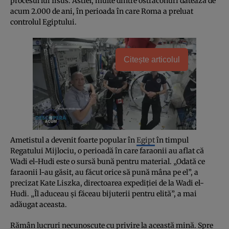
procesul lui Iisus. Astfel, multe dintre ostraconuri datează de
acum 2.000 de ani, în perioada în care Roma a preluat
controlul Egiptului.
Citește articolul
Ametistul a devenit foarte popular în
Egipt
în timpul
Regatului Mijlociu, o perioadă în care faraonii au aflat că
Wadi el-Hudi este o sursă bună pentru material. „Odată ce
faraonii l-au găsit, au făcut orice să pună mâna pe el”, a
precizat Kate Liszka, directoarea expediţiei de la Wadi el-
Hudi. „Îl aduceau şi făceau bijuterii pentru elită”, a mai
adăugat aceasta.
Rămân lucruri necunoscute cu privire la această mină. Spre