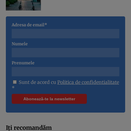
Adresa de email*
Numele
Prenumele
Sunt de acord cu
Politica de confidentialitate
*
Iți recomandăm