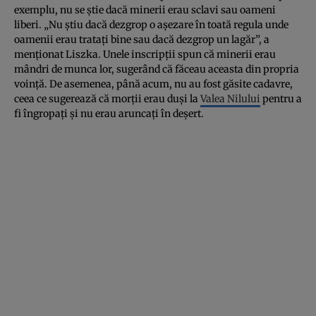
exemplu, nu se ştie dacă minerii erau sclavi sau oameni
liberi. „Nu ştiu dacă dezgrop o aşezare în toată regula unde
oamenii erau trataţi bine sau dacă dezgrop un lagăr”, a
menţionat Liszka. Unele inscripţii spun că minerii erau
mândri de munca lor, sugerând că făceau aceasta din propria
voinţă. De asemenea, până acum, nu au fost găsite cadavre,
ceea ce sugerează că morţii erau duşi la
Valea Nilului
pentru a
fi îngropaţi şi nu erau aruncaţi în deşert.