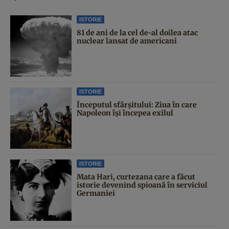
ISTORIE
81 de ani de la cel de-al doilea atac
nuclear lansat de americani
ISTORIE
Începutul sfârşitului: Ziua în care
Napoleon îşi începea exilul
ISTORIE
Mata Hari, curtezana care a făcut
istorie devenind spioană în serviciul
Germaniei