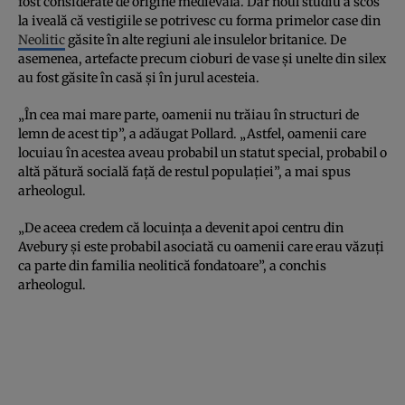
fost considerate de origine medievală. Dar noul studiu a scos
la iveală că vestigiile se potrivesc cu forma primelor case din
Neolitic
găsite în alte regiuni ale insulelor britanice. De
asemenea, artefacte precum cioburi de vase şi unelte din silex
au fost găsite în casă şi în jurul acesteia.
„În cea mai mare parte, oamenii nu trăiau în structuri de
lemn de acest tip”, a adăugat Pollard. „Astfel, oamenii care
locuiau în acestea aveau probabil un statut special, probabil o
altă pătură socială faţă de restul populaţiei”, a mai spus
arheologul.
„De aceea credem că locuinţa a devenit apoi centru din
Avebury şi este probabil asociată cu oamenii care erau văzuţi
ca parte din familia neolitică fondatoare”, a conchis
arheologul.