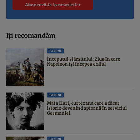
Iți recomandăm
ISTORIE
Începutul sfârşitului: Ziua în care
Napoleon îşi începea exilul
ISTORIE
Mata Hari, curtezana care a făcut
istorie devenind spioană în serviciul
Germaniei
ISTORIE