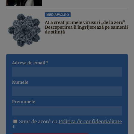
MEDIAFAX.RO
AI a creat primele virusuri „de la zero”.
Descoperirea îi îngrijorează pe oamenii
de știință
Adresa de email*
Numele
Prenumele
Sunt de acord cu
Politica de confidentialitate
*