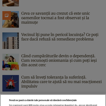
Ceva ce savanții au crezut că este unic
oamenilor tocmai a fost observat și la
maimuțe
Vecinul îți pune în pericol locuința? Ce poți
face dacă refuză să remedieze problema
Când cumpărăturile devin o dependență.
Cum recunoști oniomania și cum poți ieși
din acest cerc
Cum să înveți toleranța la suferință.
Abilitatea care te ajută să nu mai reacționezi
impulsiv
Nouă ne pasă ca datele tale personale să rămână confidențiale
Noi și partenerii noștri
1019
stocăm și/sau accesăm informații pe dispozitivul dvs., precum identificatorii