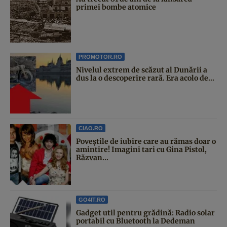
primei bombe atomice
PROMOTOR.RO
Nivelul extrem de scăzut al Dunării a
dus la o descoperire rară. Era acolo de...
CIAO.RO
Poveştile de iubire care au rămas doar o
amintire! Imagini tari cu Gina Pistol,
Răzvan...
GO4IT.RO
Gadget util pentru grădină: Radio solar
portabil cu Bluetooth la Dedeman