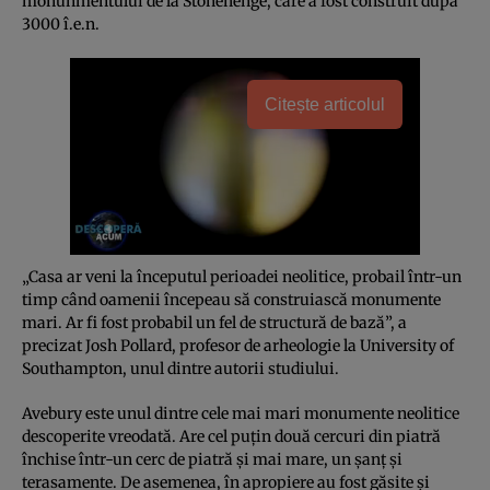
monunmentului de la Stonehenge, care a fost construit după
3000 î.e.n.
Citește articolul
„Casa ar veni la începutul perioadei neolitice, probail într-un
timp când oamenii începeau să construiască monumente
mari. Ar fi fost probabil un fel de structură de bază”, a
precizat Josh Pollard, profesor de arheologie la University of
Southampton, unul dintre autorii studiului.
Avebury este unul dintre cele mai mari monumente neolitice
descoperite vreodată. Are cel puţin două cercuri din piatră
închise într-un cerc de piatră şi mai mare, un şanţ şi
terasamente. De asemenea, în apropiere au fost găsite şi