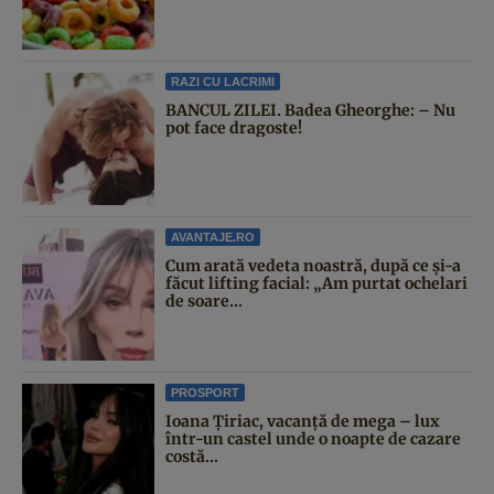
RAZI CU LACRIMI
BANCUL ZILEI. Badea Gheorghe: – Nu
pot face dragoste!
AVANTAJE.RO
Cum arată vedeta noastră, după ce și-a
făcut lifting facial: „Am purtat ochelari
de soare...
PROSPORT
Ioana Țiriac, vacanță de mega – lux
într-un castel unde o noapte de cazare
costă...