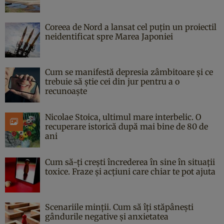
Coreea de Nord a lansat cel puțin un proiectil
neidentificat spre Marea Japoniei
Cum se manifestă depresia zâmbitoare și ce
trebuie să știe cei din jur pentru a o
recunoaște
Nicolae Stoica, ultimul mare interbelic. O
recuperare istorică după mai bine de 80 de
ani
Cum să-ți crești încrederea în sine în situații
toxice. Fraze și acțiuni care chiar te pot ajuta
Scenariile minții. Cum să îți stăpânești
gândurile negative și anxietatea