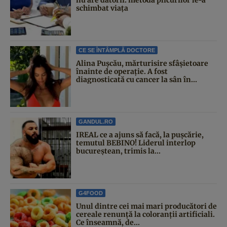
schimbat viața
CE SE ÎNTÂMPLĂ DOCTORE
Alina Pușcău, mărturisire sfâșietoare
înainte de operație. A fost
diagnosticată cu cancer la sân în...
GANDUL.RO
IREAL ce a ajuns să facă, la pușcărie,
temutul BEBINO! Liderul interlop
bucureștean, trimis la...
G4FOOD
Unul dintre cei mai mari producători de
cereale renunță la coloranții artificiali.
Ce înseamnă, de...