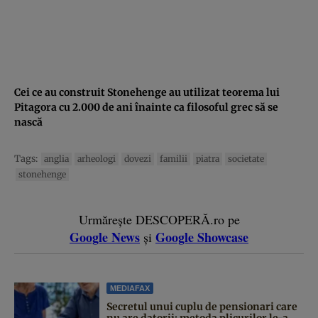
Cei ce au construit Stonehenge au utilizat teorema lui
Pitagora cu 2.000 de ani înainte ca filosoful grec să se
nască
Tags:
anglia
arheologi
dovezi
familii
piatra
societate
stonehenge
Urmărește DESCOPERĂ.ro pe
Google News
Google Showcase
și
MEDIAFAX
Secretul unui cuplu de pensionari care
nu are datorii: metoda plicurilor le-a