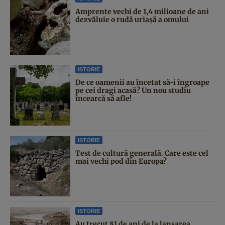
Amprente vechi de 1,4 milioane de ani
dezvăluie o rudă uriașă a omului
ISTORIE
De ce oamenii au încetat să-i îngroape
pe cei dragi acasă? Un nou studiu
încearcă să afle!
ISTORIE
Test de cultură generală. Care este cel
mai vechi pod din Europa?
ISTORIE
Au trecut 81 de ani de la lansarea