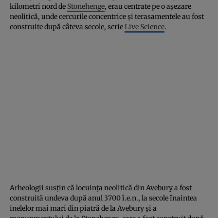
kilometri nord de
Stonehenge
, erau centrate pe o aşezare
neolitică, unde cercurile concentrice şi terasamentele au fost
construite după câteva secole, scrie
Live Science
.
Arheologii susţin că locuinţa neolitică din Avebury a fost
construită undeva după anul 3700 î.e.n., la secole înaintea
inelelor mai mari din piatră de la Avebury şi a