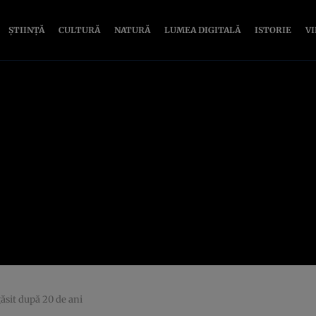
ȘTIINȚĂ
CULTURĂ
NATURĂ
LUMEA DIGITALĂ
ISTORIE
V
ăsit după 20 de ani