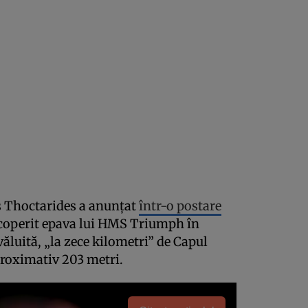
s Thoctarides a anunțat
într-o postare
scoperit epava lui HMS Triumph în
ăluită, „la zece kilometri” de Capul
proximativ 203 metri.