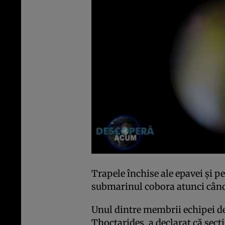
Trapele închise ale epavei și pe
submarinul cobora atunci când
Unul dintre membrii echipei d
Thoctarides, a declarat că secț