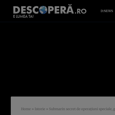
D:NEWS
Home
»
Istorie
»
Submarin secret de operațiuni speciale, g