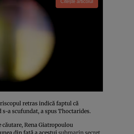
Citește articolul
riscopul retras indică faptul că
 s-a scufundat, a spus Thoctarides.
e căutare, Rena Giatropoulou
iunea din față a acestui
submarin secret