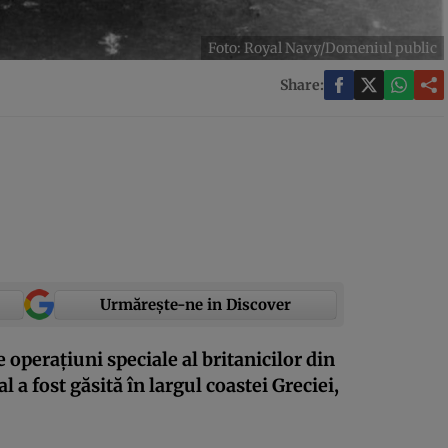
Foto: Royal Navy/Domeniul public
Share:
Urmărește-ne in Discover
operațiuni speciale al britanicilor din
 a fost găsită în largul coastei Greciei,