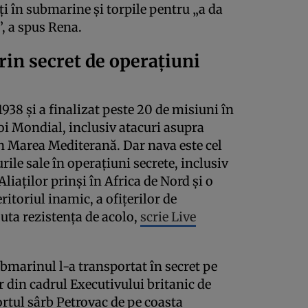
i în submarine și torpile pentru „a da
, a spus Rena.
in secret de operațiuni
38 și a finalizat peste 20 de misiuni în
oi Mondial, inclusiv atacuri asupra
n Marea Mediterană. Dar nava este cel
ile sale în operațiuni secrete, inclusiv
liaților prinși în Africa de Nord și o
eritoriul inamic, a ofițerilor de
juta rezistența de acolo,
scrie Live
submarinul l-a transportat în secret pe
r din cadrul Executivului britanic de
ortul sârb Petrovac de pe coasta