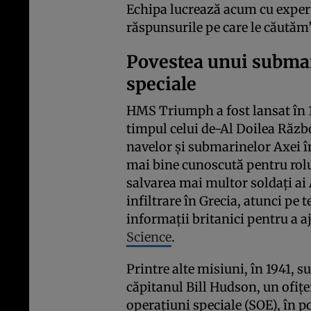
Echipa lucrează acum cu experț
răspunsurile pe care le căutăm”
Povestea unui submar
speciale
HMS Triumph a fost lansat în 19
timpul celui de-Al Doilea Răzb
navelor și submarinelor Axei î
mai bine cunoscută pentru rolur
salvarea mai multor soldați ai A
infiltrare în Grecia, atunci pe t
informații britanici pentru a a
Science
.
Printre alte misiuni, în 1941, 
căpitanul Bill Hudson, un ofițe
operațiuni speciale (SOE), în p