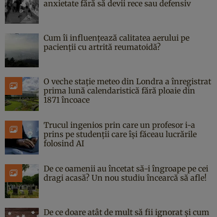
anxietate fără să devii rece sau defensiv
Cum îi influențează calitatea aerului pe
pacienții cu artrită reumatoidă?
O veche stație meteo din Londra a înregistrat
prima lună calendaristică fără ploaie din
1871 încoace
Trucul ingenios prin care un profesor i-a
prins pe studenții care își făceau lucrările
folosind AI
De ce oamenii au încetat să-i îngroape pe cei
dragi acasă? Un nou studiu încearcă să afle!
De ce doare atât de mult să fii ignorat și cum