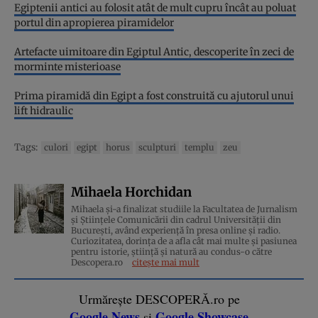
Egiptenii antici au folosit atât de mult cupru încât au poluat
portul din apropierea piramidelor
Artefacte uimitoare din Egiptul Antic, descoperite în zeci de
morminte misterioase
Prima piramidă din Egipt a fost construită cu ajutorul unui
lift hidraulic
Tags:
culori
egipt
horus
sculpturi
templu
zeu
Mihaela Horchidan
Mihaela și-a finalizat studiile la Facultatea de Jurnalism
și Științele Comunicării din cadrul Universității din
București, având experiență în presa online și radio.
Curiozitatea, dorința de a afla cât mai multe și pasiunea
pentru istorie, ştiinţă şi natură au condus-o către
Descopera.ro
citește mai mult
Urmărește DESCOPERĂ.ro pe
Google News
Google Showcase
și