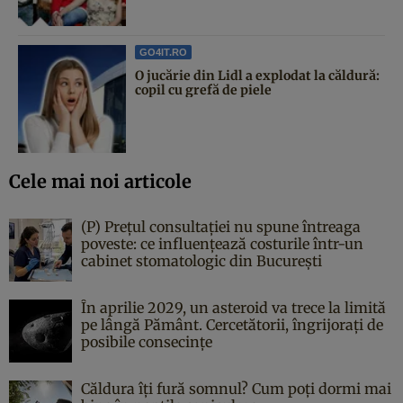
GO4IT.RO
O jucărie din Lidl a explodat la căldură:
copil cu grefă de piele
Cele mai noi articole
(P) Prețul consultației nu spune întreaga
poveste: ce influențează costurile într-un
cabinet stomatologic din București
În aprilie 2029, un asteroid va trece la limită
pe lângă Pământ. Cercetătorii, îngrijorați de
posibile consecințe
Căldura îți fură somnul? Cum poți dormi mai