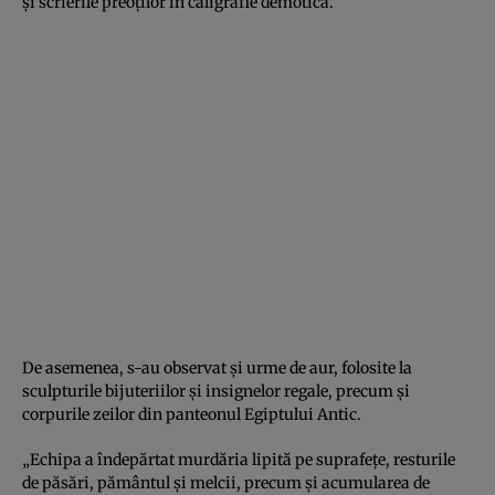
și scrierile preoților în caligrafie demotică.
De asemenea, s-au observat și urme de aur, folosite la
sculpturile bijuteriilor și insignelor regale, precum și
corpurile zeilor din panteonul Egiptului Antic.
„Echipa a îndepărtat murdăria lipită pe suprafețe, resturile
de păsări, pământul și melcii, precum și acumularea de