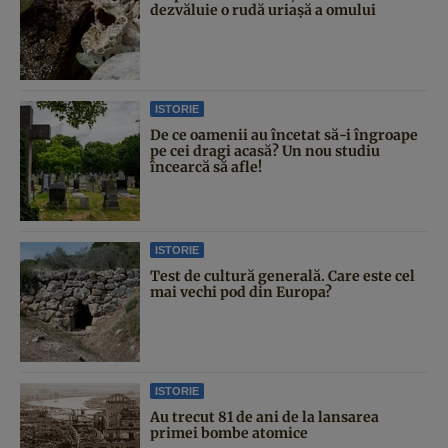
dezvăluie o rudă uriașă a omului
ISTORIE
De ce oamenii au încetat să-i îngroape
pe cei dragi acasă? Un nou studiu
încearcă să afle!
ISTORIE
Test de cultură generală. Care este cel
mai vechi pod din Europa?
ISTORIE
Au trecut 81 de ani de la lansarea
primei bombe atomice