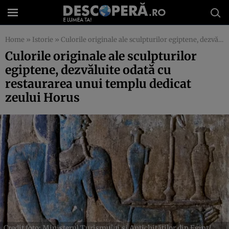
Home
»
Istorie
»
Culorile originale ale sculpturilor egiptene, dezvăluite odată cu restaurarea unui templu dedicat zeului Horus
Culorile originale ale sculpturilor
egiptene, dezvăluite odată cu
restaurarea unui templu dedicat
zeului Horus
Credit foto: Ministerul Turismului și Antichităților din Egipt/