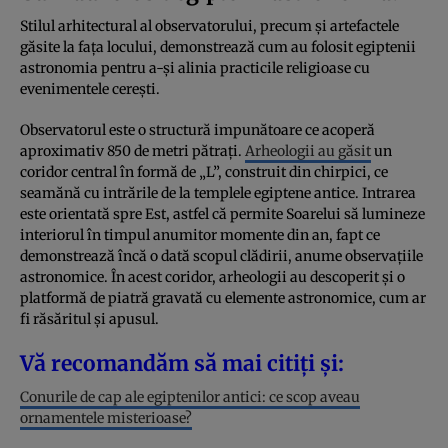
Stilul arhitectural al observatorului, precum și artefactele
găsite la fața locului, demonstrează cum au folosit egiptenii
astronomia pentru a-și alinia practicile religioase cu
evenimentele cerești.
Observatorul este o structură impunătoare ce acoperă
aproximativ 850 de metri pătrați.
Arheologii au găsit
un
coridor central în formă de „L”, construit din chirpici, ce
seamănă cu intrările de la templele egiptene antice. Intrarea
este orientată spre Est, astfel că permite Soarelui să lumineze
interiorul în timpul anumitor momente din an, fapt ce
demonstrează încă o dată scopul clădirii, anume observațiile
astronomice. În acest coridor, arheologii au descoperit și o
platformă de piatră gravată cu elemente astronomice, cum ar
fi răsăritul și apusul.
Vă recomandăm să mai citiți și:
Conurile de cap ale egiptenilor antici: ce scop aveau
ornamentele misterioase?