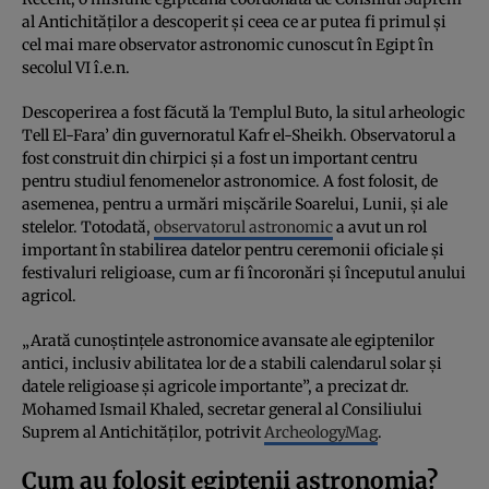
al Antichităților a descoperit și ceea ce ar putea fi primul și
cel mai mare observator astronomic cunoscut în Egipt în
secolul VI î.e.n.
Descoperirea a fost făcută la Templul Buto, la situl arheologic
Tell El-Fara’ din guvernoratul Kafr el-Sheikh. Observatorul a
fost construit din chirpici și a fost un important centru
pentru studiul fenomenelor astronomice. A fost folosit, de
asemenea, pentru a urmări mișcările Soarelui, Lunii, și ale
stelelor. Totodată,
observatorul astronomic
a avut un rol
important în stabilirea datelor pentru ceremonii oficiale și
festivaluri religioase, cum ar fi încoronări și începutul anului
agricol.
„Arată cunoștințele astronomice avansate ale egiptenilor
antici, inclusiv abilitatea lor de a stabili calendarul solar și
datele religioase și agricole importante”, a precizat dr.
Mohamed Ismail Khaled, secretar general al Consiliului
Suprem al Antichităților, potrivit
ArcheologyMag
.
Cum au folosit egiptenii astronomia?