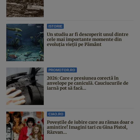
ISTORIE
Un studiu ar fi descoperit unul dintre
cele mai importante momente din
evoluția vieții pe Pământ
PROMOTOR.RO
2026: Care e presiunea corectă în
anvelope pe caniculă. Cauciucurile de
iarnă pot să facă...
CIAO.RO
Poveştile de iubire care au rămas doar o
amintire! Imagini tari cu Gina Pistol,
Răzvan...