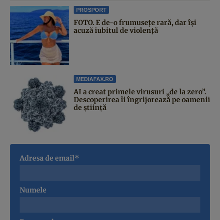
PROSPORT
FOTO. E de-o frumusețe rară, dar își
acuză iubitul de violență
MEDIAFAX.RO
AI a creat primele virusuri „de la zero”.
Descoperirea îi îngrijorează pe oamenii
de știință
Adresa de email*
Numele