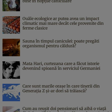
bine în nopțile caniculare
Ouăle ecologice ar putea avea un impact
climatic mai mare decât cele provenite din
ferme clasice
Sauna în timpul caniculei: poate pregăti
organismul pentru căldură?
Mata Hari, curtezana care a făcut istorie
devenind spioană în serviciul Germaniei
Care sunt marile orașe în care tinerii din
Generația Z și-ar dori să trăiască?
Cum au reușit doi pensionari să aibă o viață