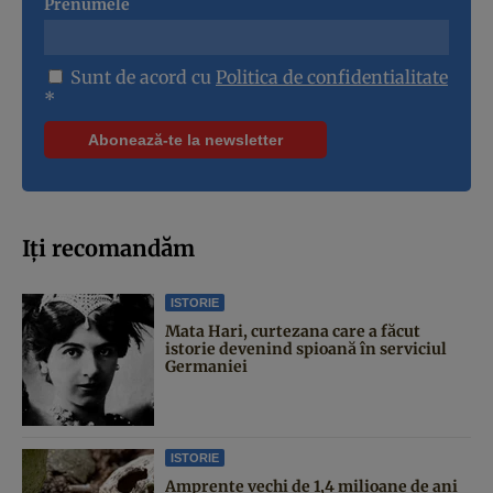
Prenumele
Sunt de acord cu
Politica de confidentialitate
*
Iți recomandăm
ISTORIE
Mata Hari, curtezana care a făcut
istorie devenind spioană în serviciul
Germaniei
ISTORIE
Amprente vechi de 1,4 milioane de ani