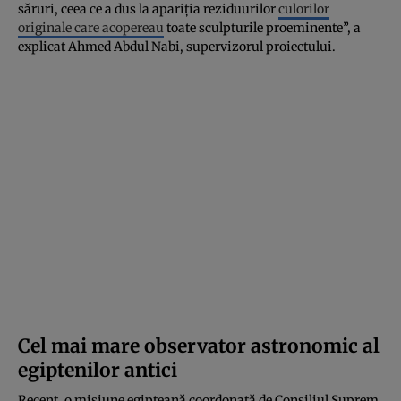
săruri, ceea ce a dus la apariția reziduurilor
culorilor
originale care acopereau
toate sculpturile proeminente”, a
explicat Ahmed Abdul Nabi, supervizorul proiectului.
Cel mai mare observator astronomic al
egiptenilor antici
Recent, o misiune egipteană coordonată de Consiliul Suprem