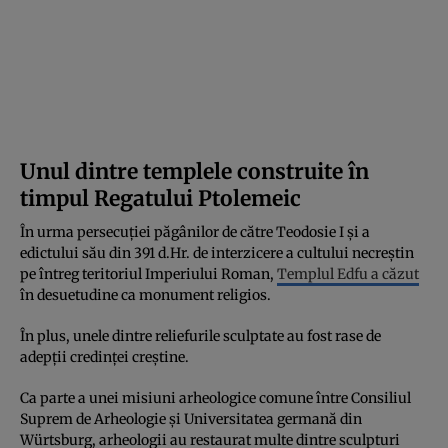
Unul dintre templele construite în
timpul Regatului Ptolemeic
În urma persecuției păgânilor de către Teodosie I și a
edictului său din 391 d.Hr. de interzicere a cultului necreștin
pe întreg teritoriul Imperiului Roman,
Templul Edfu a căzut
în desuetudine ca monument religios.
În plus, unele dintre reliefurile sculptate au fost rase de
adepții credinței creștine.
Ca parte a unei misiuni arheologice comune între Consiliul
Suprem de Arheologie și Universitatea germană din
Würtsburg, arheologii au restaurat multe dintre sculpturi