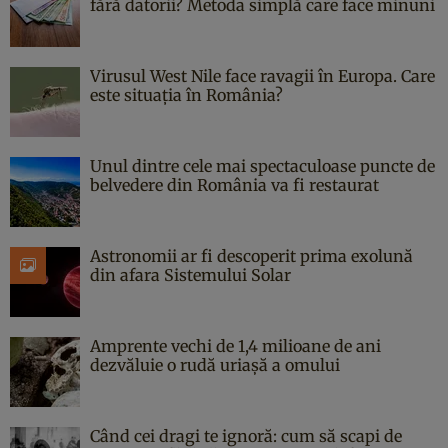
fără datorii? Metoda simplă care face minuni
Virusul West Nile face ravagii în Europa. Care
este situația în România?
Unul dintre cele mai spectaculoase puncte de
belvedere din România va fi restaurat
Astronomii ar fi descoperit prima exolună
din afara Sistemului Solar
Amprente vechi de 1,4 milioane de ani
dezvăluie o rudă uriașă a omului
Când cei dragi te ignoră: cum să scapi de