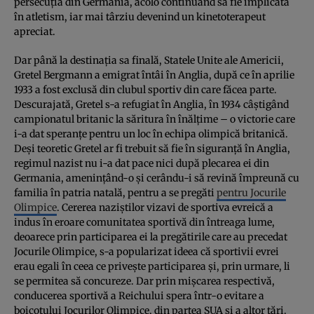
persecuția din Germania, acolo continuând să fie implicată
în atletism, iar mai târziu devenind un kinetoterapeut
apreciat.
Dar până la destinația sa finală, Statele Unite ale Americii,
Gretel Bergmann a emigrat întâi în Anglia, după ce în aprilie
1933 a fost exclusă din clubul sportiv din care făcea parte.
Descurajată, Gretel s-a refugiat în Anglia, în 1934 câștigând
campionatul britanic la săritura în înălțime – o victorie care
i-a dat speranțe pentru un loc în echipa olimpică britanică.
Deși teoretic Gretel ar fi trebuit să fie în siguranță în Anglia,
regimul nazist nu i-a dat pace nici după plecarea ei din
Germania, amenințând-o și cerându-i să revină împreună cu
familia în patria natală, pentru a se pregăti
pentru Jocurile
Olimpice
. Cererea naziștilor vizavi de sportiva evreică a
indus în eroare comunitatea sportivă din întreaga lume,
deoarece prin participarea ei la pregătirile care au precedat
Jocurile Olimpice, s-a popularizat ideea că sportivii evrei
erau egali în ceea ce privește participarea și, prin urmare, li
se permitea să concureze. Dar prin mișcarea respectivă,
conducerea sportivă a Reichului spera într-o evitare a
boicotului Jocurilor Olimpice, din partea SUA și a altor țări.