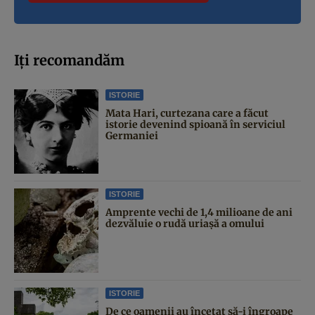
Iți recomandăm
ISTORIE
Mata Hari, curtezana care a făcut
istorie devenind spioană în serviciul
Germaniei
ISTORIE
Amprente vechi de 1,4 milioane de ani
dezvăluie o rudă uriașă a omului
ISTORIE
De ce oamenii au încetat să-i îngroape