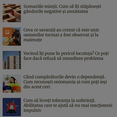
Scenariile minții. Cum să îți stăpânești
gândurile negative și anxietatea
Ceva ce savanții au crezut că este unic
oamenilor tocmai a fost observat și la
maimuțe
Vecinul îți pune în pericol locuința? Ce poți
face dacă refuză să remedieze problema
Când cumpărăturile devin o dependență.
Cum recunoști oniomania și cum poți ieși
din acest cerc
Cum să înveți toleranța la suferință.
Abilitatea care te ajută să nu mai reacționezi
impulsiv