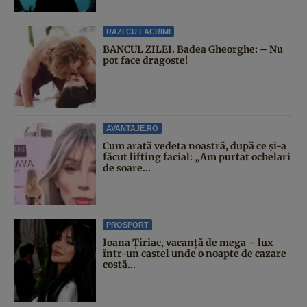
RAZI CU LACRIMI
BANCUL ZILEI. Badea Gheorghe: – Nu
pot face dragoste!
AVANTAJE.RO
Cum arată vedeta noastră, după ce și-a
făcut lifting facial: „Am purtat ochelari
de soare...
PROSPORT
Ioana Țiriac, vacanță de mega – lux
într-un castel unde o noapte de cazare
costă...