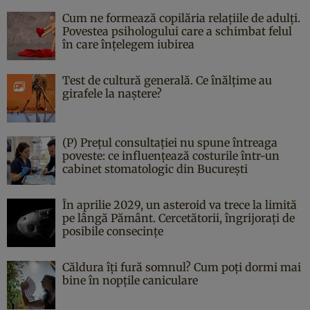
Cum ne formează copilăria relațiile de adulți.
Povestea psihologului care a schimbat felul
în care înțelegem iubirea
Test de cultură generală. Ce înălțime au
girafele la naștere?
(P) Prețul consultației nu spune întreaga
poveste: ce influențează costurile într-un
cabinet stomatologic din București
În aprilie 2029, un asteroid va trece la limită
pe lângă Pământ. Cercetătorii, îngrijorați de
posibile consecințe
Căldura îți fură somnul? Cum poți dormi mai
bine în nopțile caniculare