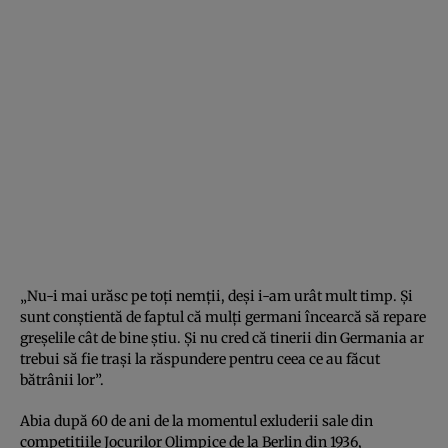
„Nu-i mai urăsc pe toți nemții, deși i-am urât mult timp. Și
sunt conștientă de faptul că mulți germani încearcă să repare
greșelile cât de bine știu. Și nu cred că tinerii din Germania ar
trebui să fie trași la răspundere pentru ceea ce au făcut
bătrânii lor”.
Abia după 60 de ani de la momentul exluderii sale din
competițiile Jocurilor Olimpice de la Berlin din 1936,