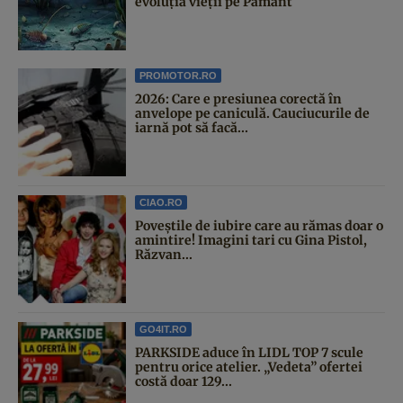
evoluția vieții pe Pământ
PROMOTOR.RO
2026: Care e presiunea corectă în
anvelope pe caniculă. Cauciucurile de
iarnă pot să facă...
CIAO.RO
Poveştile de iubire care au rămas doar o
amintire! Imagini tari cu Gina Pistol,
Răzvan...
GO4IT.RO
PARKSIDE aduce în LIDL TOP 7 scule
pentru orice atelier. „Vedeta” ofertei
costă doar 129...