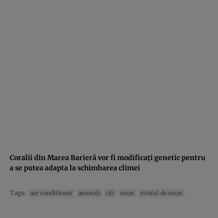
Coralii din Marea Barieră vor fi modificaţi genetic pentru
a se putea adapta la schimbarea climei
Tags:
aer conditionat
aerosoli
cfc
ozon
stratul de ozon