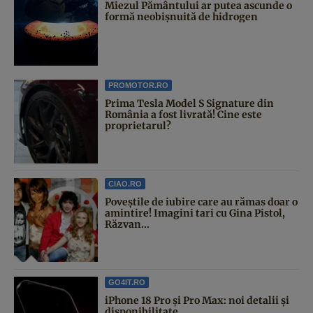
Miezul Pământului ar putea ascunde o
formă neobișnuită de hidrogen
PROMOTOR.RO
Prima Tesla Model S Signature din
România a fost livrată! Cine este
proprietarul?
CIAO.RO
Poveştile de iubire care au rămas doar o
amintire! Imagini tari cu Gina Pistol,
Răzvan...
GO4IT.RO
iPhone 18 Pro și Pro Max: noi detalii și
disponibilitate