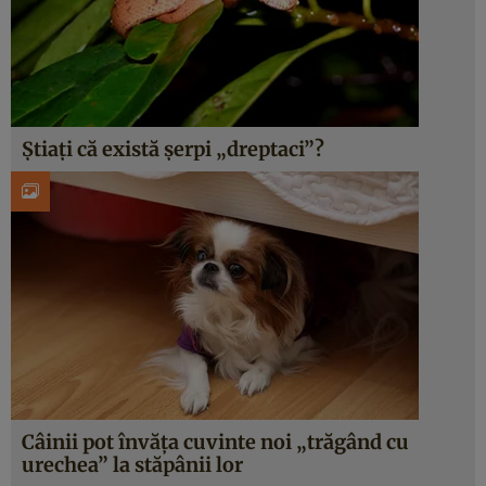
Știați că există șerpi „dreptaci”?
Câinii pot învăța cuvinte noi „trăgând cu
urechea” la stăpânii lor