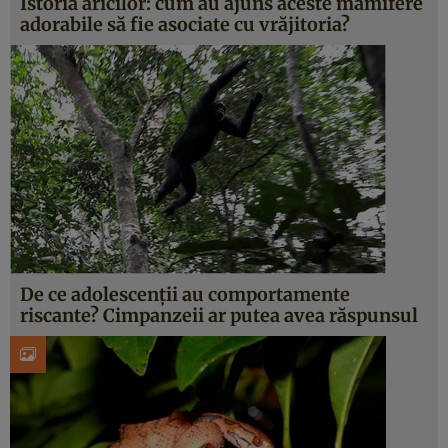
Istoria aricilor: cum au ajuns aceste mamifere
adorabile să fie asociate cu vrăjitoria?
De ce adolescenții au comportamente
riscante? Cimpanzeii ar putea avea răspunsul