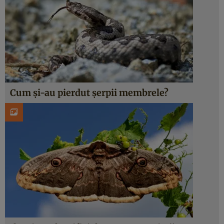
Cum și-au pierdut șerpii membrele?