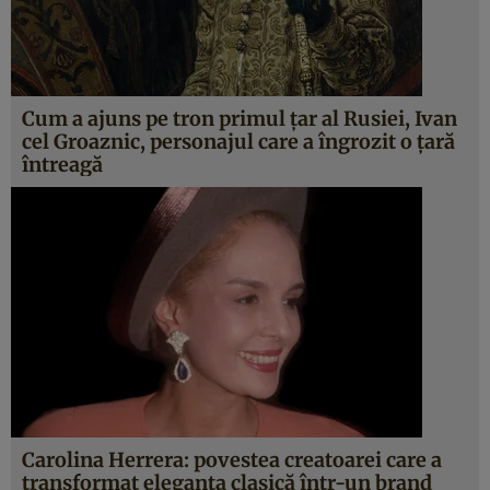
Cum a ajuns pe tron primul ţar al Rusiei, Ivan
cel Groaznic, personajul care a îngrozit o ţară
întreagă
Carolina Herrera: povestea creatoarei care a
transformat eleganța clasică într-un brand