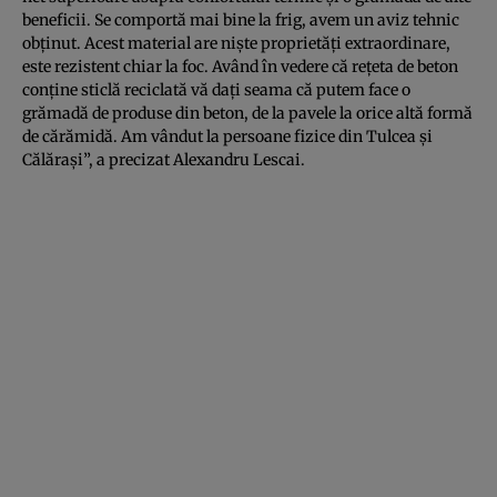
beneficii. Se comportă mai bine la frig, avem un aviz tehnic
obţinut. Acest material are nişte proprietăţi extraordinare,
este rezistent chiar la foc. Având în vedere că reţeta de beton
conţine sticlă reciclată vă daţi seama că putem face o
grămadă de produse din beton, de la pavele la orice altă formă
de cărămidă. Am vândut la persoane fizice din Tulcea şi
Călăraşi”, a precizat Alexandru Lescai.