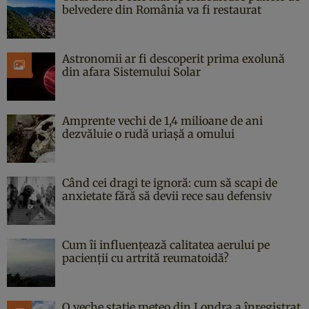
belvedere din România va fi restaurat
Astronomii ar fi descoperit prima exolună
din afara Sistemului Solar
Amprente vechi de 1,4 milioane de ani
dezvăluie o rudă uriașă a omului
Când cei dragi te ignoră: cum să scapi de
anxietate fără să devii rece sau defensiv
Cum îi influențează calitatea aerului pe
pacienții cu artrită reumatoidă?
O veche stație meteo din Londra a înregistrat