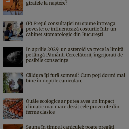
girafele la naștere?
(P) Prețul consultației nu spune întreaga
poveste: ce influențează costurile într-un
cabinet stomatologic din București
În aprilie 2029, un asteroid va trece la limită
pe lângă Pământ. Cercetătorii, îngrijorați de
posibile consecințe
Căldura îți fură somnul? Cum poți dormi mai
bine în nopțile caniculare
Ouăle ecologice ar putea avea un impact
climatic mai mare decât cele provenite din
ferme clasice
Sauna în timpul caniculei: poate pregăti