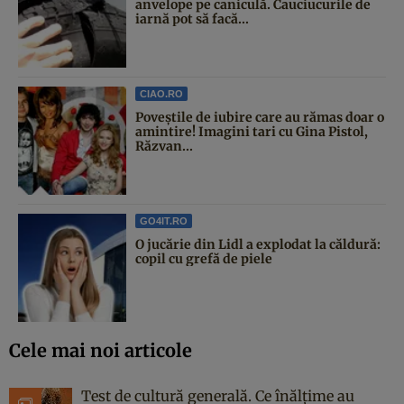
anvelope pe caniculă. Cauciucurile de
iarnă pot să facă...
CIAO.RO
Poveştile de iubire care au rămas doar o
amintire! Imagini tari cu Gina Pistol,
Răzvan...
GO4IT.RO
O jucărie din Lidl a explodat la căldură:
copil cu grefă de piele
Cele mai noi articole
Test de cultură generală. Ce înălțime au