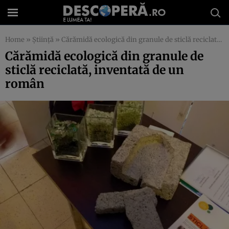
Home
»
Știință
»
Cărămidă ecologică din granule de sticlă reciclată, inventată de un român
Cărămidă ecologică din granule de
sticlă reciclată, inventată de un
român