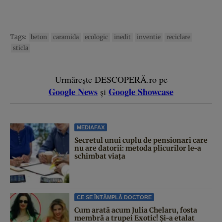
Tags:
beton
caramida
ecologic
inedit
inventie
reciclare
sticla
Urmărește DESCOPERĂ.ro pe
Google News
Google Showcase
și
MEDIAFAX
Secretul unui cuplu de pensionari care
nu are datorii: metoda plicurilor le-a
schimbat viața
CE SE ÎNTÂMPLĂ DOCTORE
Cum arată acum Julia Chelaru, fosta
membră a trupei Exotic! Și-a etalat