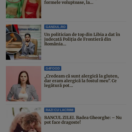
formele voluptoase, la...
GANDUL.RO
Un politician de top din Libia a dat în
judecată Poliția de Frontieră din
România...
G4FOOD
„Credeam că sunt alergică la gluten,
dar eram alergică la fostul meu”. Ce
legătură pot...
RAZI CU LACRIMI
BANCUL ZILEI. Badea Gheorghe: – Nu
pot face dragoste!