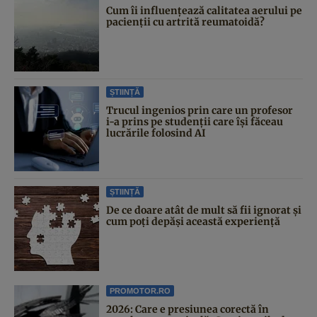
Cum îi influențează calitatea aerului pe
pacienții cu artrită reumatoidă?
ȘTIINȚĂ
Trucul ingenios prin care un profesor
i-a prins pe studenții care își făceau
lucrările folosind AI
ȘTIINȚĂ
De ce doare atât de mult să fii ignorat și
cum poți depăși această experiență
PROMOTOR.RO
2026: Care e presiunea corectă în