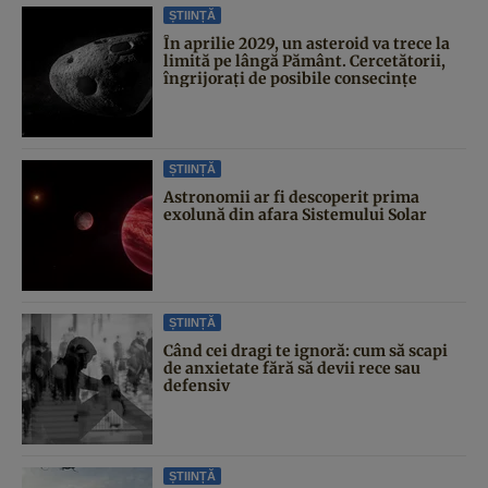
ȘTIINȚĂ
În aprilie 2029, un asteroid va trece la
limită pe lângă Pământ. Cercetătorii,
îngrijorați de posibile consecințe
ȘTIINȚĂ
Astronomii ar fi descoperit prima
exolună din afara Sistemului Solar
ȘTIINȚĂ
Când cei dragi te ignoră: cum să scapi
de anxietate fără să devii rece sau
defensiv
ȘTIINȚĂ