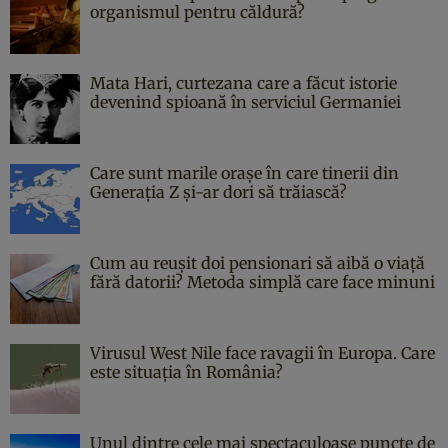
organismul pentru căldură?
Mata Hari, curtezana care a făcut istorie
devenind spioană în serviciul Germaniei
Care sunt marile orașe în care tinerii din
Generația Z și-ar dori să trăiască?
Cum au reușit doi pensionari să aibă o viață
fără datorii? Metoda simplă care face minuni
Virusul West Nile face ravagii în Europa. Care
este situația în România?
Unul dintre cele mai spectaculoase puncte de