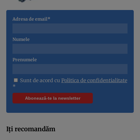
Adresa de email*
Numele
Prenumele
Sunt de acord cu
Politica de confidentialitate
*
Iți recomandăm