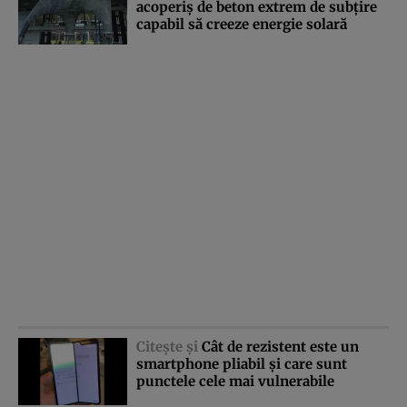
acoperiş de beton extrem de subţire
capabil să creeze energie solară
Citeşte şi
Cât de rezistent este un
smartphone pliabil şi care sunt
punctele cele mai vulnerabile