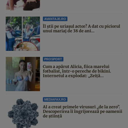
AVANTAJE.RO
Îl știi pe uriașul actor? A dat cu piciorul
unui mariaj de 38 de ani...
PROSPORT
Cum a apărut Alicia, fiica marelui
fotbalist, într-o pereche de bikini.
Internetul a explodat: „Zeiță...
MEDIAFAX.RO
AI a creat primele virusuri „de la zero”.
Descoperirea îi îngrijorează pe oamenii
de știință