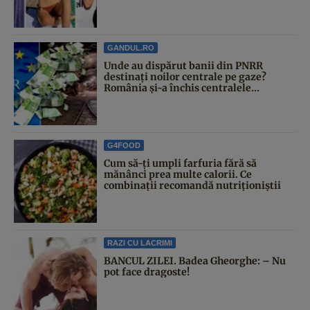
GANDUL.RO
Unde au dispărut banii din PNRR
destinați noilor centrale pe gaze?
România și-a închis centralele...
G4FOOD
Cum să-ți umpli farfuria fără să
mănânci prea multe calorii. Ce
combinații recomandă nutriționiștii
RAZI CU LACRIMI
BANCUL ZILEI. Badea Gheorghe: – Nu
pot face dragoste!