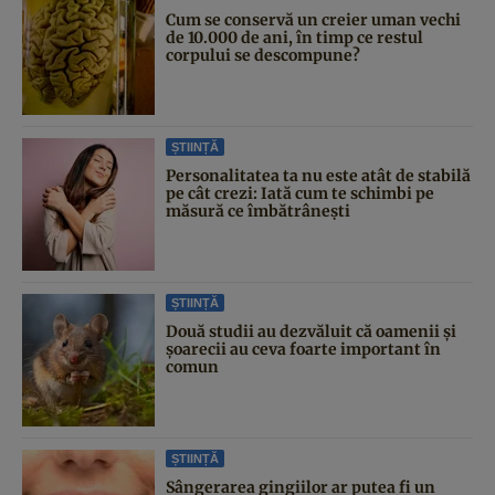
Cum se conservă un creier uman vechi
de 10.000 de ani, în timp ce restul
corpului se descompune?
ȘTIINȚĂ
Personalitatea ta nu este atât de stabilă
pe cât crezi: Iată cum te schimbi pe
măsură ce îmbătrânești
ȘTIINȚĂ
Două studii au dezvăluit că oamenii și
șoarecii au ceva foarte important în
comun
ȘTIINȚĂ
Sângerarea gingiilor ar putea fi un