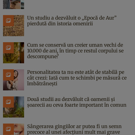
Un studiu a dezvăluit o „Epocă de Aur”
pierdută din istoria omenirii
Cum se conservă un creier uman vechi de
10.000 de ani, în timp ce restul corpului se
descompune?
Personalitatea ta nu este atât de stabilă pe
cât crezi: Iată cum te schimbi pe măsură ce
îmbătrânești
Două studii au dezvăluit că oamenii și
șoarecii au ceva foarte important în comun
Sângerarea gingiilor ar putea fi un semn
precoce al unei afecțiuni mult mai grave