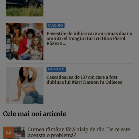
CIAO.RO
Poveştile de iubire care au rămas doar o
amintire! Imagini tari cu Gina Pistol,
Răzvan...
GO4IT.RO
Cascadoarea de 137 cm care a fost
dublura lui Matt Damon în Odiseea
Cele mai noi articole
Lumea rămâne fără nisip de râu. De ce este
aceasta o problemă?