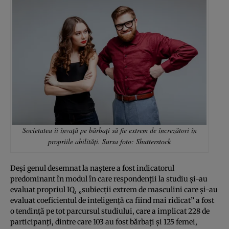
Societatea îi învață pe bărbați să fie extrem de încrezători în
propriile abilități. Sursa foto: Shutterstock
Deși genul desemnat la naștere a fost indicatorul
predominant în modul în care respondenții la studiu și-au
evaluat propriul IQ, „subiecții extrem de masculini care și-au
evaluat coeficientul de inteligență ca fiind mai ridicat” a fost
o tendință pe tot parcursul studiului, care a implicat 228 de
participanți, dintre care 103 au fost bărbați și 125 femei,