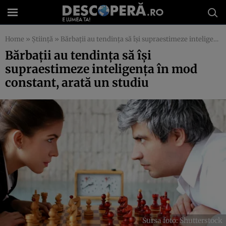
Home
»
Știință
»
Bărbații au tendința să își supraestimeze inteligența în mod constant, arată un studiu
Bărbații au tendința să își
supraestimeze inteligența în mod
constant, arată un studiu
Sursa foto: Shutterstock