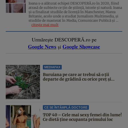
Ioana s-a alăturat echipei DESCOPERĂ.ro în 2020, fiind
atrasă de subiecte ce țin de știință, istorie și natură. Ioana
și-a finalizat studiile de licență în Manchester, Marea
Britanie, acolo unde a studiat Jurnalism Multimedia, și
studiile de masterat în Media, Comunicare Publică și ...
citește mai mult
Urmărește DESCOPERĂ.ro pe
Google News
Google Showcase
și
MEDIAFAX
Buruiana pe care ar trebui să o ții
departe de grădină cu orice preț și...
CE SE ÎNTÂMPLĂ DOCTORE
TOP 40 – Cele mai sexy femei din lume!
Ce dietă ține ocupanta primului loc