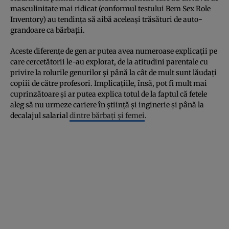
masculinitate mai ridicat (conformul testului Bem Sex Role
Inventory) au tendința să aibă aceleași trăsături de auto-
grandoare ca bărbații.
Aceste diferențe de gen ar putea avea numeroase explicații pe
care cercetătorii le-au explorat, de la atitudini parentale cu
privire la rolurile genurilor și până la cât de mult sunt lăudați
copiii de către profesori. Implicațiile, însă, pot fi mult mai
cuprinzătoare și ar putea explica totul de la faptul că fetele
aleg să nu urmeze cariere în știință și inginerie și până la
decalajul salarial
dintre bărbați și femei
.