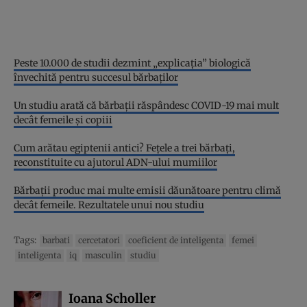
Peste 10.000 de studii dezmint „explicația” biologică
învechită pentru succesul bărbaților
Un studiu arată că bărbații răspândesc COVID-19 mai mult
decât femeile și copiii
Cum arătau egiptenii antici? Fețele a trei bărbați,
reconstituite cu ajutorul ADN-ului mumiilor
Bărbații produc mai multe emisii dăunătoare pentru climă
decât femeile. Rezultatele unui nou studiu
Tags:
barbati
cercetatori
coeficient de inteligenta
femei
inteligenta
iq
masculin
studiu
Ioana Scholler