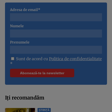
Adresa de email*
Numele
Prenumele
Sunt de acord cu
Politica de confidentialitate
*
Iți recomandăm
ȘTIINȚĂ