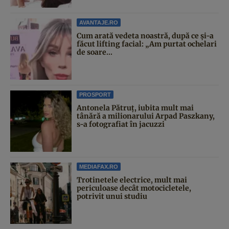
AVANTAJE.RO
Cum arată vedeta noastră, după ce și-a
făcut lifting facial: „Am purtat ochelari
de soare...
PROSPORT
Antonela Pătruț, iubita mult mai
tânără a milionarului Arpad Paszkany,
s-a fotografiat în jacuzzi
MEDIAFAX.RO
Trotinetele electrice, mult mai
periculoase decât motocicletele,
potrivit unui studiu