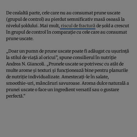
De cealaltă parte, cele care nu au consumat prune uscate
(grupul de control) au pierdut semnificativ masă osoasă la
nivelul șoldului. Mai mult,
riscul de fractură
de șold a crescut
în grupul de control în comparație cu cele care au consumat
prune uscate.
„Doar un pumn de prune uscate poate fi adăugat cu ușurință
la stilul de viață al oricui”, spune consilierul în nutriție
Andrea N. Giancoli. „Prunele uscate se potrivesc cu atât de
multe arome și texturi și funcționează bine pentru planurile
de nutriție individualizate. Amestecați-le în salate,
smoothie-uri, mâncăruri savuroase. Aroma dulce naturală a
prunei uscate o face un ingredient versatil sau o gustare
perfectă.”