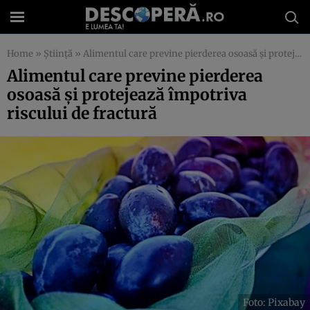
Home
»
Știință
»
Alimentul care previne pierderea osoasă și protejează împotriva riscului de fractură
Alimentul care previne pierderea
osoasă și protejează împotriva
riscului de fractură
Foto: Pixabay