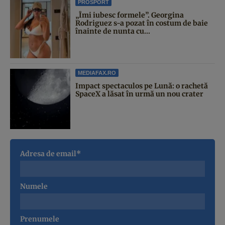
PROSPORT
„Îmi iubesc formele”. Georgina
Rodriguez s-a pozat în costum de baie
înainte de nunta cu...
MEDIAFAX.RO
Impact spectaculos pe Lună: o rachetă
SpaceX a lăsat în urmă un nou crater
Adresa de email*
Numele
Prenumele