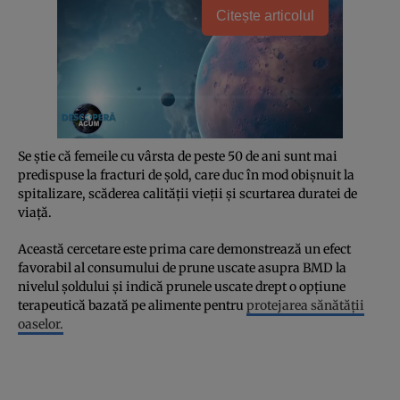
Citește articolul
Se știe că femeile cu vârsta de peste 50 de ani sunt mai
predispuse la fracturi de șold, care duc în mod obișnuit la
spitalizare, scăderea calității vieții și scurtarea duratei de
viață.
Această cercetare este prima care demonstrează un efect
favorabil al consumului de prune uscate asupra BMD la
nivelul șoldului și indică prunele uscate drept o opțiune
terapeutică bazată pe alimente pentru
protejarea sănătății
oaselor.