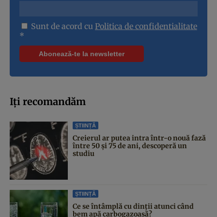
Sunt de acord cu
Politica de confidentialitate
*
Iți recomandăm
ȘTIINȚĂ
Creierul ar putea intra într-o nouă fază
între 50 și 75 de ani, descoperă un
studiu
ȘTIINȚĂ
Ce se întâmplă cu dinții atunci când
bem apă carbogazoasă?