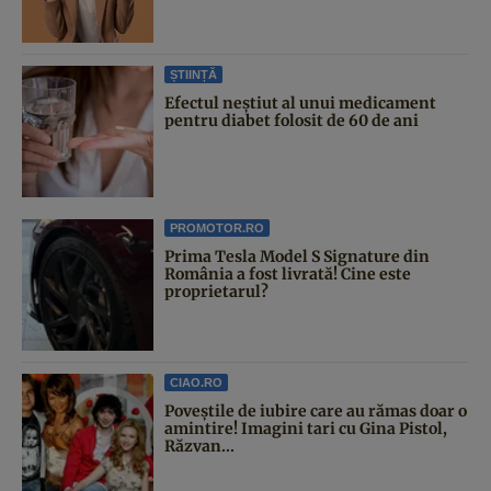
ȘTIINȚĂ
Efectul neștiut al unui medicament
pentru diabet folosit de 60 de ani
PROMOTOR.RO
Prima Tesla Model S Signature din
România a fost livrată! Cine este
proprietarul?
CIAO.RO
Poveştile de iubire care au rămas doar o
amintire! Imagini tari cu Gina Pistol,
Răzvan...