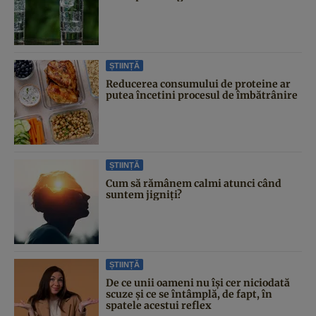
ȘTIINȚĂ
Reducerea consumului de proteine ar
putea încetini procesul de îmbătrânire
ȘTIINȚĂ
Cum să rămânem calmi atunci când
suntem jigniți?
ȘTIINȚĂ
De ce unii oameni nu își cer niciodată
scuze și ce se întâmplă, de fapt, în
spatele acestui reflex