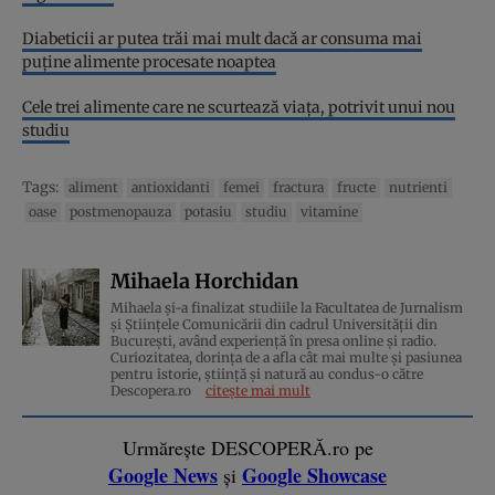
Diabeticii ar putea trăi mai mult dacă ar consuma mai
puține alimente procesate noaptea
Cele trei alimente care ne scurtează viața, potrivit unui nou
studiu
Tags:
aliment
antioxidanti
femei
fractura
fructe
nutrienti
oase
postmenopauza
potasiu
studiu
vitamine
Mihaela Horchidan
Mihaela și-a finalizat studiile la Facultatea de Jurnalism
și Științele Comunicării din cadrul Universității din
București, având experiență în presa online și radio.
Curiozitatea, dorința de a afla cât mai multe și pasiunea
pentru istorie, ştiinţă şi natură au condus-o către
Descopera.ro
citește mai mult
Urmărește DESCOPERĂ.ro pe
Google News
Google Showcase
și