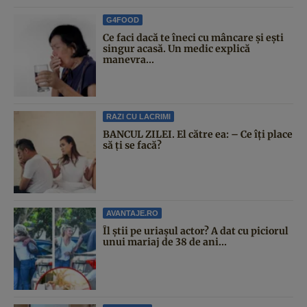
G4FOOD
Ce faci dacă te îneci cu mâncare și ești
singur acasă. Un medic explică
manevra...
RAZI CU LACRIMI
BANCUL ZILEI. El către ea: – Ce îți place
să ți se facă?
AVANTAJE.RO
Îl știi pe uriașul actor? A dat cu piciorul
unui mariaj de 38 de ani...