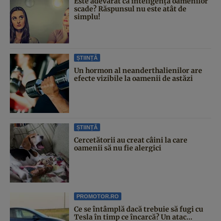
Este adevărat că inteligența oamenilor
scade? Răspunsul nu este atât de
simplu!
ȘTIINȚĂ
Un hormon al neanderthalienilor are
efecte vizibile la oamenii de astăzi
ȘTIINȚĂ
Cercetătorii au creat câini la care
oamenii să nu fie alergici
PROMOTOR.RO
Ce se întâmplă dacă trebuie să fugi cu
Tesla în timp ce încarcă? Un atac...