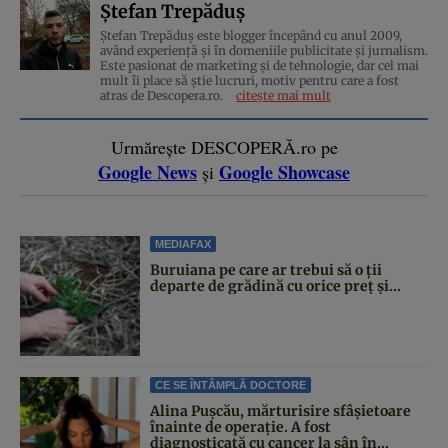
Ștefan Trepăduș
Ștefan Trepăduș este blogger începând cu anul 2009,
având experiență și în domeniile publicitate și jurnalism.
Este pasionat de marketing și de tehnologie, dar cel mai
mult îi place să știe lucruri, motiv pentru care a fost
atras de Descopera.ro.
citește mai mult
Urmărește DESCOPERĂ.ro pe
Google News
Google Showcase
și
MEDIAFAX
Buruiana pe care ar trebui să o ții
departe de grădină cu orice preț și...
CE SE ÎNTÂMPLĂ DOCTORE
Alina Pușcău, mărturisire sfâșietoare
înainte de operație. A fost
diagnosticată cu cancer la sân în...