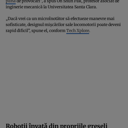
plină
de provocări”, a spus On Shun Pak, profesor asociat de
inginerie mecanică la Universitatea Santa Clara.
„Dacă vrei ca un microînotător să efectueze manevre mai
sofisticate, designul mișcărilor sale locomotorii poate deveni
rapid dificil”, spune el, conform
Tech Xplore
.
Roboții învață din propriile greșeli