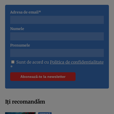
Adresa de email*
Numele
Prenumele
Sunt de acord cu
Politica de confidentialitate
*
Iți recomandăm