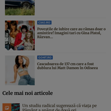
CIAO.RO
Poveştile de iubire care au rămas doar o
amintire! Imagini tari cu Gina Pistol,
Răzvan...
GO4IT.RO
Cascadoarea de 137 cm care a fost
dublura lui Matt Damon în Odiseea
Cele mai noi articole
Un studiu radical sugerează că viața pe
Pământ a apărut de două ori