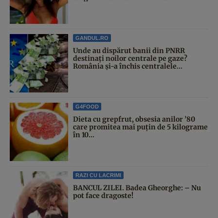
GANDUL.RO
Unde au dispărut banii din PNRR
destinați noilor centrale pe gaze?
România și-a închis centralele...
G4FOOD
Dieta cu grepfrut, obsesia anilor ’80
care promitea mai puțin de 5 kilograme
în 10...
RAZI CU LACRIMI
BANCUL ZILEI. Badea Gheorghe: – Nu
pot face dragoste!