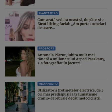
AVANTAJE.RO
Cum arată vedeta noastră, după ce și-a
făcut lifting facial: „Am purtat ochelari
de soare...
PROSPORT
Antonela Pătruț, iubita mult mai
tânără a milionarului Arpad Paszkany,
s-a fotografiat în jacuzzi
MEDIAFAX.RO
Utilizatorii trotinetelor electrice, de 3
ori mai predispuși la traumatisme
cranio-cerebrale decât motocicliștii