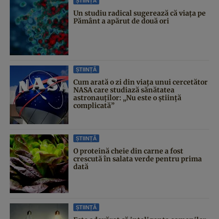
ȘTIINȚĂ
Un studiu radical sugerează că viața pe
Pământ a apărut de două ori
ȘTIINȚĂ
Cum arată o zi din viața unui cercetător
NASA care studiază sănătatea
astronauților: „Nu este o știință
complicată”
ȘTIINȚĂ
O proteină cheie din carne a fost
crescută în salata verde pentru prima
dată
ȘTIINȚĂ