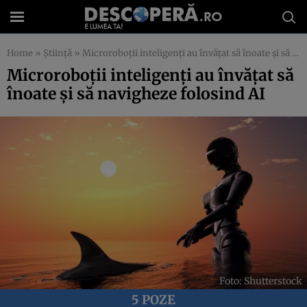
Home
»
Știință
»
Microroboții inteligenți au învățat să înoate și să navigheze folosind AI
Microroboții inteligenți au învățat să
înoate și să navigheze folosind AI
Foto: Shutterstock
5 POZE