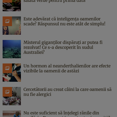
salata verde pentru prima dată
Este adevărat că inteligența oamenilor
scade? Răspunsul nu este atât de simplu!
Misterul giganților dispăruți ar putea fi
rezolvat! Ce s-a descoperit în sudul
Australiei?
Un hormon al neanderthalienilor are efecte
vizibile la oamenii de astăzi
Cercetătorii au creat câini la care oamenii să
nu fie alergici
Nu este suficient să înțelegi rănile din